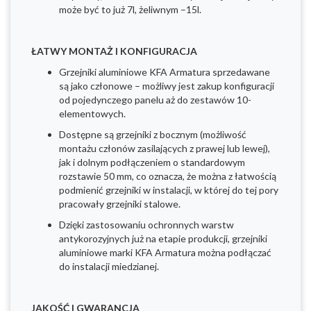
może być to już 7l, żeliwnym –15l.
ŁATWY MONTAŻ I KONFIGURACJA
Grzejniki aluminiowe KFA Armatura sprzedawane
są jako członowe – możliwy jest zakup konfiguracji
od pojedynczego panelu aż do zestawów 10-
elementowych.
Dostępne są grzejniki z bocznym (możliwość
montażu członów zasilających z prawej lub lewej),
jak i dolnym podłączeniem o standardowym
rozstawie 50 mm, co oznacza, że można z łatwością
podmienić grzejniki w instalacji, w której do tej pory
pracowały grzejniki stalowe.
Dzięki zastosowaniu ochronnych warstw
antykorozyjnych już na etapie produkcji, grzejniki
aluminiowe marki KFA Armatura można podłączać
do instalacji miedzianej.
JAKOŚĆ I GWARANCJA