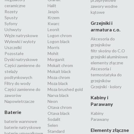
przepływowe
ceramiczne
Halit
zawory wodne
Rozety
Jaspis
kątowe
Spusty
Krzem
Grzejniki i
Syfony
Kwarc
armatura c.o.
Uchwyty
Leonit
Węże natryskowe
Logon chrom
Akcesoria do
Wylewki i wyloty
Logon black
grzejników
Uszczelki
Morris
filtr skośny do C.O
Pozostałe
Mohit
grzejniki aluminiowe
Dyski natryskowe
Morganit
elementy złączne
Części zamienne do
Mokait chrom
Akcesoria i
stelaży
Mokait black
termostatyka do
podtynkowych
Moza chrom
grzejników
Filtry do wody
Moza black
Grzejniki - kolory
Części zamienne do
Moza brushed gold
zaworów
Narva black
Kabiny i
Napowietrzacze
Neon
Parawany
Otava chrom
Baterie
Otava black
Kabiny
Sodalit
Parawany
baterie wannowe
Selen
baterie natryskowe
Elementy złączne
Standard
baterie umywalkowe