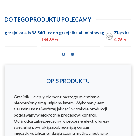
DO TEGO PRODUKTU POLECAMY
owego
Złączka grzejnikowa
Uszczelka do grzejnika 41x33,5x
K
4,76
2,87
1
zł
zł
OPIS PRODUKTU
Grzejnik – ciepły element naszego mieszkania –
nieoceniony zimą, uśpiony latem. Wykonany jest
z aluminium najwyższej jakości, w trakcie produkcji
poddawany wielokrotnie procesowi kontroli.
Od środka zabezpieczony w procesie elektroforezy
specjalną powłoką zapobiegającą korozji
międzykrystalicznej, dzięki czemu możliwa jest jego