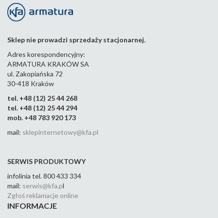
m
m
m
m
m
m
pros
kąt
kąt
kąt
kąt
kąt
tym
owy
owy
owy
owy
ow
m
m
m
m
m
Sklep nie prowadzi sprzedaży stacjonarnej.
789-
062-
789-
789-
789-
789-
789-
Adres korespondencyjny:
44
123-
103-
083-
063-
043-
ARMATURA KRAKÓW SA
44
44
44
44
44
ul. Zakopiańska 72
30-418 Kraków
tel. +48 (12) 25 44 268
tel. +48 (12) 25 44 294
mob. +48 783 920 173
mail:
sklepinternetowy@kfa.pl
SERWIS PRODUKTOWY
infolinia tel. 800 433 334
mail:
serwis@kfa.p
l
Zgłoś reklamacje online
INFORMACJE