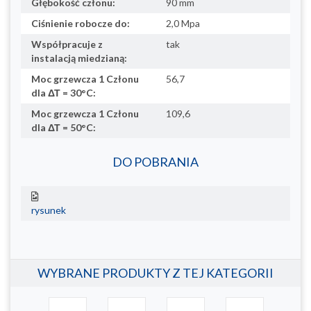
Głębokość członu:
90 mm
Ciśnienie robocze do:
2,0 Mpa
Współpracuje z
tak
instalacją miedzianą:
Moc grzewcza 1 Członu
56,7
dla ΔΤ = 30°C:
Moc grzewcza 1 Członu
109,6
dla ΔΤ = 50°C:
DO POBRANIA
rysunek
WYBRANE PRODUKTY Z TEJ KATEGORII