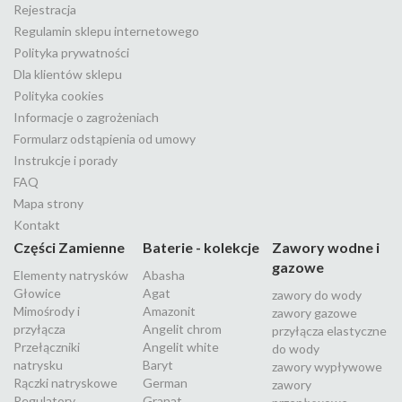
Rejestracja
Regulamin sklepu internetowego
Polityka prywatności
Dla klientów sklepu
Polityka cookies
Informacje o zagrożeniach
Formularz odstąpienia od umowy
Instrukcje i porady
FAQ
Mapa strony
Kontakt
Części Zamienne
Baterie - kolekcje
Zawory wodne i
gazowe
Elementy natrysków
Abasha
Głowice
Agat
zawory do wody
Mimośrody i
Amazonit
zawory gazowe
przyłącza
Angelit chrom
przyłącza elastyczne
Przełączniki
Angelit white
do wody
natrysku
Baryt
zawory wypływowe
Rączki natryskowe
German
zawory
Regulatory
Granat