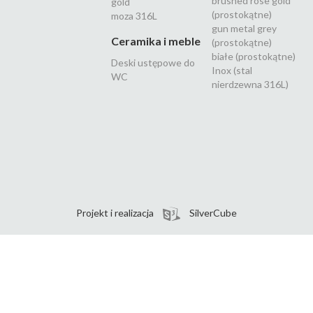
brushed rose gold
gold
(prostokątne)
moza 316L
gun metal grey
Ceramika i meble
(prostokątne)
białe (prostokątne)
Deski ustępowe do
Inox (stal
WC
nierdzewna 316L)
Projekt i realizacja
SilverCube