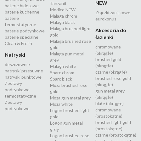
NEW
Tanzanit
baterie bidetowe
Medico NEW
baterie kuchenne
Złączki zaciskowe
Malaga chrom
baterie
eurokonus
Malaga black
termostatyczne
Malaga brushed light
Akcesoria do
baterie podtynkowe
gold
łazienki
baterie specjalne
Malaga brushed rose
Clean & Fresh
chromowane
gold
(okrągłe)
Malaga gun metal
Natryski
brushed gold
grey
deszczownie
(okrągłe)
Malaga white
natryski przesuwne
czarne (okrągłe)
Sparc chrom
natryski punktowe
brushed rose gold
Sparc black
Zestawy
(okrągłe)
Moza brushed rose
podtynkowe
gun metal grey
gold
termostatyczne
(okrągłe)
Moza gun metal grey
Zestawy
białe (okrągłe)
Moza white
podtynkowe
chromowane
Logon brushed light
(prostokątne)
gold
brushed light gold
Logon gun metal
(prostokątne)
grey
czarne (prostokątne)
Logon brushed rose