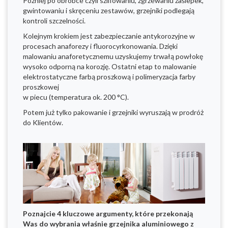
Później po obróbce czyli szlifowaniu, zgrzewaniu zaślepek,
gwintowaniu i skręceniu zestawów, grzejniki podlegają
kontroli szczelności.
Kolejnym krokiem jest zabezpieczanie antykorozyjne w
procesach anaforezy i fluorocyrkonowania. Dzięki
malowaniu anaforetycznemu uzyskujemy trwałą powłokę
wysoko odporną na korozję. Ostatni etap to malowanie
elektrostatyczne farbą proszkową i polimeryzacja farby
proszkowej
w piecu (temperatura ok. 200 °C).
Potem już tylko pakowanie i grzejniki wyruszają w prodróż
do Klientów.
Poznajcie 4 kluczowe argumenty, które przekonają
Was do wybrania właśnie grzejnika aluminiowego z