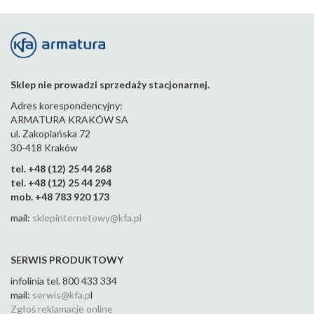
zasil
zasil
zasil
zasil
zasil
zasi
anie
anie
anie
anie
anie
ani
m
m
m
m
m
m
pros
kąt
kąt
kąt
kąt
kąt
tym
owy
owy
owy
owy
ow
m
m
m
m
m
Sklep nie prowadzi sprzedaży stacjonarnej.
789-
042-
789-
789-
789-
789-
789-
Adres korespondencyjny:
44
123-
103-
083-
063-
043-
ARMATURA KRAKÓW SA
44
44
44
44
44
ul. Zakopiańska 72
30-418 Kraków
tel. +48 (12) 25 44 268
tel. +48 (12) 25 44 294
mob. +48 783 920 173
mail:
sklepinternetowy@kfa.pl
SERWIS PRODUKTOWY
infolinia tel. 800 433 334
mail:
serwis@kfa.p
l
Zgłoś reklamacje online