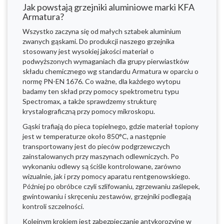
Jak powstają grzejniki aluminiowe marki KFA
Armatura?
Wszystko zaczyna się od małych sztabek aluminium
zwanych gąskami. Do produkcji naszego grzejnika
stosowany jest wysokiej jakości materiał o
podwyższonych wymaganiach dla grupy pierwiastków
składu chemicznego wg standardu Armatura w oparciu o
normę PN-EN 1676. Co ważne, dla każdego wytopu
badamy ten skład przy pomocy spektrometru typu
Spectromax, a także sprawdzemy strukturę
krystalograficzną przy pomocy mikroskopu.
Gąski trafiają do pieca topielnego, gdzie materiał topiony
jest w temperaturze około 850°C, a następnie
transportowany jest do pieców podgrzewczych
zainstalowanych przy maszynach odlewniczych. Po
wykonaniu odlewy są ściśle kontrolowane, zarówno
wizualnie, jak i przy pomocy aparatu rentgenowskiego.
Później po obróbce czyli szlifowaniu, zgrzewaniu zaślepek,
gwintowaniu i skręceniu zestawów, grzejniki podlegają
kontroli szczelności.
Kolejnym krokiem jest zabezpieczanie antykorozyjne w