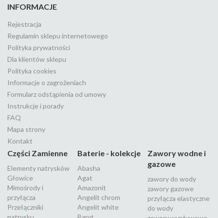
INFORMACJE
Rejestracja
Regulamin sklepu internetowego
Polityka prywatności
Dla klientów sklepu
Polityka cookies
Informacje o zagrożeniach
Formularz odstąpienia od umowy
Instrukcje i porady
FAQ
Mapa strony
Kontakt
Części Zamienne
Baterie - kolekcje
Zawory wodne i
gazowe
Elementy natrysków
Abasha
Głowice
Agat
zawory do wody
Mimośrody i
Amazonit
zawory gazowe
przyłącza
Angelit chrom
przyłącza elastyczne
Przełączniki
Angelit white
do wody
natrysku
Baryt
zawory wypływowe