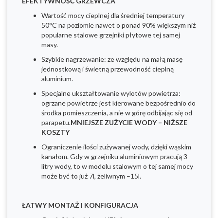
EFEKTYWNOŚĆ GRZEWCZA
Wartość mocy cieplnej dla średniej temperatury
50°C na poziomie nawet o ponad 90% większym niż
popularne stalowe grzejniki płytowe tej samej
masy.
Szybkie nagrzewanie: ze względu na małą masę
jednostkową i świetną przewodność cieplną
aluminium.
Specjalne ukształtowanie wylotów powietrza:
ogrzane powietrze jest kierowane bezpośrednio do
środka pomieszczenia, a nie w górę odbijając się od
parapetu.
MNIEJSZE ZUŻYCIE WODY – NIŻSZE
KOSZTY
Ograniczenie ilości zużywanej wody, dzięki wąskim
kanałom. Gdy w grzejniku aluminiowym pracują 3
litry wody, to w modelu stalowym o tej samej mocy
może być to już 7l, żeliwnym –15l.
ŁATWY MONTAŻ I KONFIGURACJA