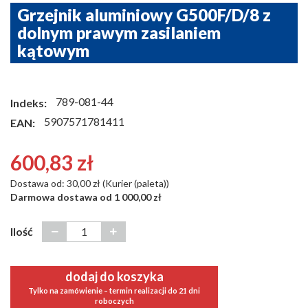
Grzejnik aluminiowy G500F/D/8 z
dolnym prawym zasilaniem
kątowym
789-081-44
Indeks:
5907571781411
EAN:
600,83 zł
Dostawa od: 30,00 zł (Kurier (paleta))
Darmowa dostawa od 1 000,00 zł
Ilość
dodaj do koszyka
Tylko na zamówienie – termin realizacji do 21 dni
roboczych