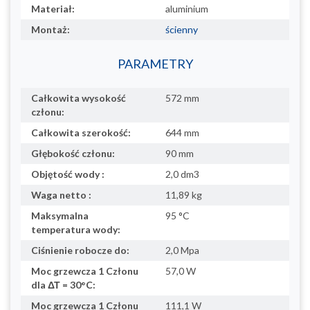
Materiał:
aluminium
Montaż:
ścienny
PARAMETRY
Całkowita wysokość
572 mm
członu:
Całkowita szerokość:
644 mm
Głębokość członu:
90 mm
Objętość wody :
2,0 dm3
Waga netto :
11,89 kg
Maksymalna
95 °C
temperatura wody:
Ciśnienie robocze do:
2,0 Mpa
Moc grzewcza 1 Członu
57,0 W
dla ΔΤ = 30°C:
Moc grzewcza 1 Członu
111,1 W