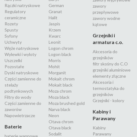
Rączki natryskowe
German
zawory
Regulatory
Granat
przepływowe
ceramiczne
Halit
zawory wodne
Rozety
Jaspis
kątowe
Spusty
Krzem
Grzejniki i
Syfony
Kwarc
armatura c.o.
Uchwyty
Leonit
Węże natryskowe
Logon chrom
Akcesoria do
Wylewki i wyloty
Logon black
grzejników
Uszczelki
Morris
filtr skośny do C.O
Pozostałe
Mohit
grzejniki aluminiowe
Dyski natryskowe
Morganit
elementy złączne
Części zamienne do
Mokait chrom
Akcesoria i
stelaży
Mokait black
termostatyka do
podtynkowych
Moza chrom
grzejników
Filtry do wody
Moza black
Grzejniki - kolory
Części zamienne do
Moza brushed gold
zaworów
Narva black
Kabiny i
Napowietrzacze
Neon
Parawany
Otava chrom
Baterie
Otava black
Kabiny
Sodalit
Parawany
baterie wannowe