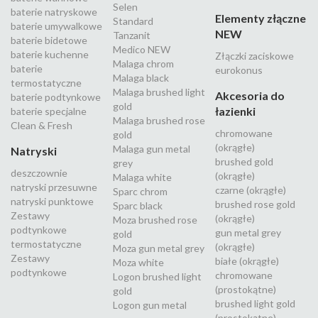
Selen
baterie natryskowe
Elementy złączne
Standard
baterie umywalkowe
NEW
Tanzanit
baterie bidetowe
Medico NEW
baterie kuchenne
Złączki zaciskowe
Malaga chrom
baterie
eurokonus
Malaga black
termostatyczne
Malaga brushed light
Akcesoria do
baterie podtynkowe
gold
łazienki
baterie specjalne
Malaga brushed rose
Clean & Fresh
chromowane
gold
(okrągłe)
Malaga gun metal
Natryski
brushed gold
grey
deszczownie
(okrągłe)
Malaga white
natryski przesuwne
czarne (okrągłe)
Sparc chrom
natryski punktowe
brushed rose gold
Sparc black
Zestawy
(okrągłe)
Moza brushed rose
podtynkowe
gun metal grey
gold
termostatyczne
(okrągłe)
Moza gun metal grey
Zestawy
białe (okrągłe)
Moza white
podtynkowe
chromowane
Logon brushed light
(prostokątne)
gold
brushed light gold
Logon gun metal
(prostokątne)