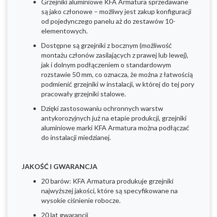
Grzejniki aluminiowe KFA Armatura sprzedawane
są jako członowe – możliwy jest zakup konfiguracji
od pojedynczego panelu aż do zestawów 10-
elementowych.
Dostępne są grzejniki z bocznym (możliwość
montażu członów zasilających z prawej lub lewej),
jak i dolnym podłączeniem o standardowym
rozstawie 50 mm, co oznacza, że można z łatwością
podmienić grzejniki w instalacji, w której do tej pory
pracowały grzejniki stalowe.
Dzięki zastosowaniu ochronnych warstw
antykorozyjnych już na etapie produkcji, grzejniki
aluminiowe marki KFA Armatura można podłączać
do instalacji miedzianej.
JAKOŚĆ I GWARANCJA
20 barów: KFA Armatura produkuje grzejniki
najwyższej jakości, które są specyfikowane na
wysokie ciśnienie robocze.
20 lat gwarancji