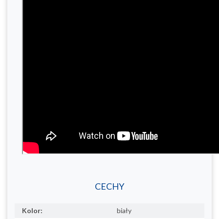
CECHY
Kolor:
biały