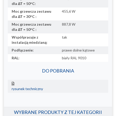
dla ΔΤ = 50°C:
Moc grzewcza zestawu
455,6 W
dla ΔΤ = 30°C :
Moc grzewcza zestawu
887,8 W
dla ΔΤ = 50°C :
Współpracuje z
tak
instalacją miedzianą:
Podłączenie:
prawe dolne kątowe
RAL:
biały RAL 9010
DO POBRANIA
rysunek techniczny
WYBRANE PRODUKTY Z TEJ KATEGORII