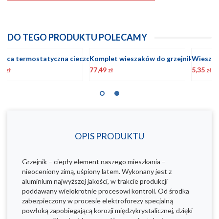
DO TEGO PRODUKTU POLECAMY
Komplet wieszaków do grzejnika aluminiowego "500" w kolorze BIAŁYM
Wieszak do grzejników z kołkiem rozporowym BIAŁY 1szt.
5,35
47,06
5
zł
zł
OPIS PRODUKTU
Grzejnik – ciepły element naszego mieszkania –
nieoceniony zimą, uśpiony latem. Wykonany jest z
aluminium najwyższej jakości, w trakcie produkcji
poddawany wielokrotnie procesowi kontroli. Od środka
zabezpieczony w procesie elektroforezy specjalną
powłoką zapobiegającą korozji międzykrystalicznej, dzięki