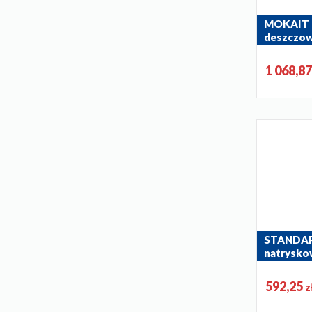
MOKAIT
deszczown
natrysko
5536-910-0
1 068,8
STANDAR
natrysko
stałym
306-711-00
592,25
z