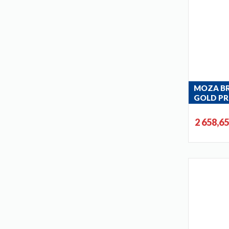
moza brushed rose gold
(3)
moza chrom
(6)
moza gold
(4)
moza gun metal grey
(2)
moza white
(3)
otava black
(1)
MOZA B
GOLD P
otava chrom
(1)
deszczow
standard
(2)
baterią 
2 658,6
5736-921-3
tanzanit
(1)