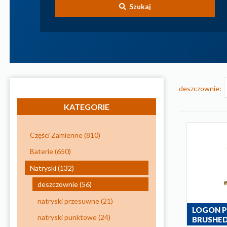
Szukaj
deszczownie:
KATEGORIE
Części Zamienne
(810)
Baterie
(650)
Natryski
(132)
deszczownie
(56)
natryski przesuwne
(21)
LOGON 
natryski punktowe
(24)
BRUSHED