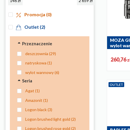
146 zł
2 659 zł
Promocja
(0)
Outlet
(2)
MOZA GU
Przeznaczenie
wylot wa
kompletac
deszczownia
(29)
deszczow
260,76
z
835-670-61
natryskowa
(1)
wylot wannowy
(6)
Seria
OUTLET
agat
(1)
amazonit
(1)
logon black
(3)
logon brushed light gold
(2)
logon brushed rose gold
(2)