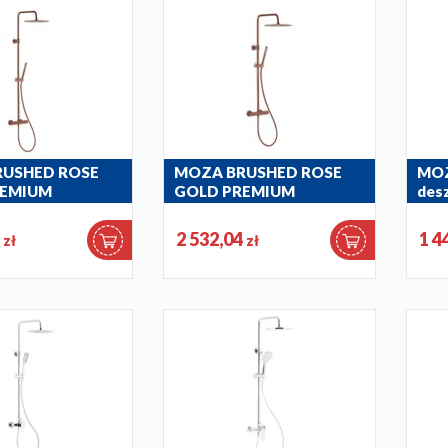
RUSHED ROSE
MOZA BRUSHED ROSE
MO
REMIUM
GOLD PREMIUM
desz
nia wannowa z
deszczownia z baterią
nat
termostatyczną
termostatyczną
5036
5
2 532,04
1 4
zł
zł
4
5736-920-34