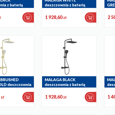
BLACK
MALAGA WHITE
MAL
ia z baterią
deszczownia z baterią
GRE
ą i składaną
termostatyczną
bate
 wannową
5756-910-44
5756
1 928,60
2 5
ł
zł
1
 BRUSHED
MALAGA BLACK
MA
OLD deszczownia
deszczownia z baterią
desz
 termostatyczną
termostatyczną
ter
1
5756-910-81
5756
7
1 928,60
1 4
zł
zł