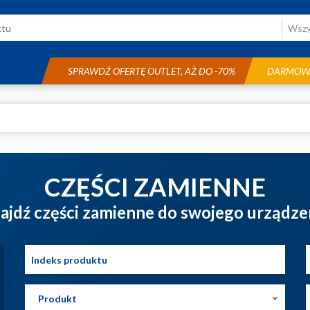
SPRAWDŹ OFERTĘ OUTLET, AŻ DO -70%
DARMOWA
CZĘŚCI ZAMIENNE
ajdź części zamienne do swojego urządze
Produkt