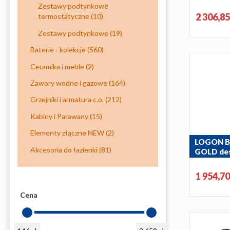
deszczown
Zestawy podtynkowe
termosta
2 306,8
termostatyczne
(10)
5746-920-3
Zestawy podtynkowe
(19)
Baterie - kolekcje
(560)
Ceramika i meble
(2)
Zawory wodne i gazowe
(164)
Grzejniki i armatura c.o.
(212)
Kabiny i Parawany
(15)
Elementy złączne NEW
(2)
LOGON B
Akcesoria do łazienki
(81)
GOLD des
baterią n
składaną
1 954,7
wannową
5136-925-3
Cena