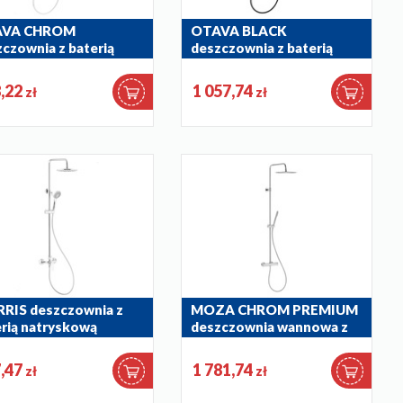
AVA CHROM
OTAVA BLACK
czownia z baterią
deszczownia z baterią
ryskową
natryskową
-910-00
5556-910-81
,22
1 057,74
zł
zł
RIS deszczownia z
MOZA CHROM PREMIUM
rią natryskową
deszczownia wannowa z
baterią termostatyczną
-910-00
5736-921-00
,47
1 781,74
zł
zł