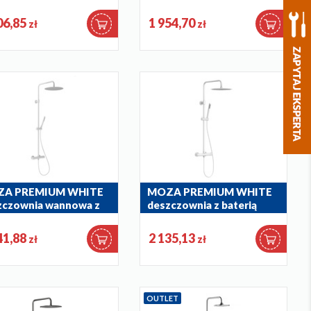
czownia z baterią
baterią natryskową i
mostatyczną
składaną wylewką
06,85
1 954,70
zł
zł
wannową
-920-61
5136-925-39
A PREMIUM WHITE
MOZA PREMIUM WHITE
zczownia wannowa z
deszczownia z baterią
rią termostatyczną
termostatyczną
-921-44
5736-920-44
41,88
2 135,13
zł
zł
OUTLET