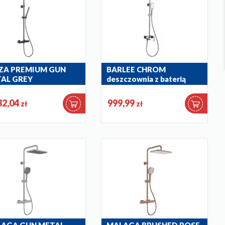
A PREMIUM GUN
BARLEE CHROM
AL GREY
deszczownia z baterią
czownia z baterią
natryskową i składaną
mostatyczną
wylewką wannową
32,04
999,99
zł
zł
-920-61
5146-915-00