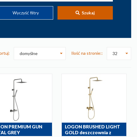
Wyczyść filtry
Szukaj
ortuj:
Ilość na stronie::
domyślne
32
ON PREMIUM GUN
LOGON BRUSHED LIGHT
AL GREY
GOLD deszczownia z