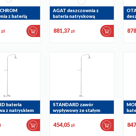
 CHROM
AGAT deszczownia z
OT
ia z baterią
bateria natryskową
desz
wą
nat
4426-910-00
0
5556
7
881,37
878
zł
zł
D bateria
STANDARD zawór
MOR
wa z natryskiem
wypływowy ze stałym
bate
natryskiem
5246
260-711-00
454,05
847
ł
zł