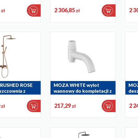
ia z baterią
deszczownia z baterią
desz
tyczną
termostatyczną
ter
5
2 306,85
2 3
zł
zł
9
5746-920-34
5746
RUSHED ROSE
MOZA WHITE wylot
MOZ
zczownia z
wannowy do kompletacji z
des
atryskową i
deszczownią
bate
 wylewką
835-670-44
5736
0
217,29
2 2
zł
zł
4