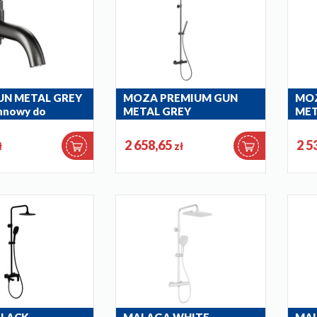
N METAL GREY
MOZA PREMIUM GUN
MOZ
nnowy do
METAL GREY
MET
ji z
deszczownia wannowa z
desz
nią
baterią termostatyczną
ter
2 658,65
2 5
ł
zł
5736-921-61
5736