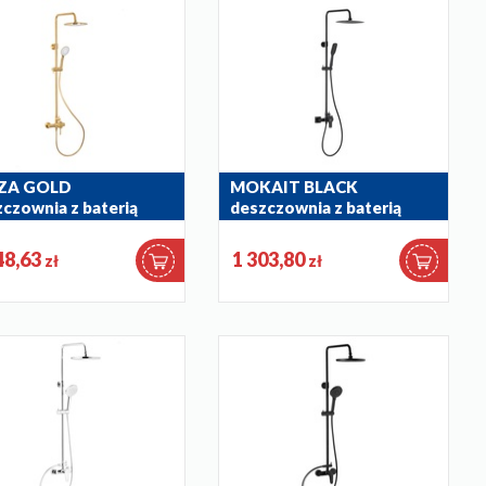
ZA GOLD
MOKAIT BLACK
czownia z baterią
deszczownia z baterią
ryskową
natryskową
-910-31
5536-910-81
48,63
1 303,80
zł
zł