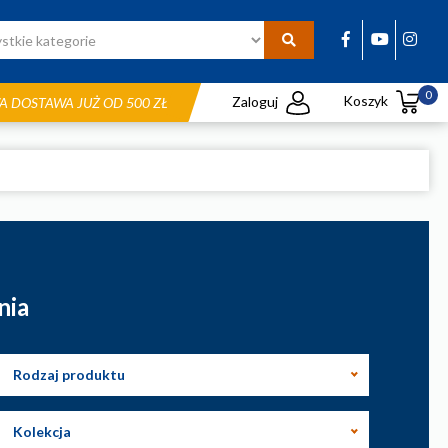
0
Koszyk
Zaloguj
 DOSTAWA JUŻ OD 500 ZŁ
nia
Rodzaj produktu
Kolekcja