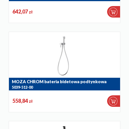
642,07
zł
MOZA CHROM bateria bidetowa podtynkowa
5039-512-00
558,84
zł