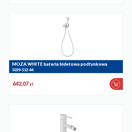
MOZA WHITE bateria bidetowa podtynkowa
5039-512-44
642,07
zł