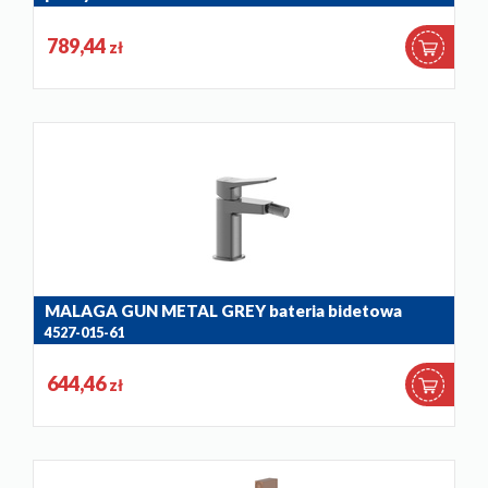
4529-512-61
789,44
zł
MALAGA GUN METAL GREY bateria bidetowa
4527-015-61
644,46
zł