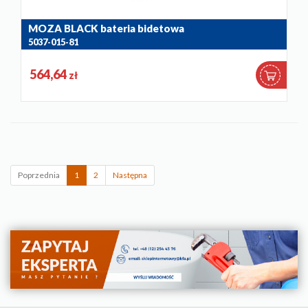
MOZA BLACK bateria bidetowa
5037-015-81
564,64
zł
Poprzednia
1
2
Następna