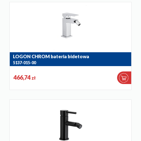
LOGON CHROM bateria bidetowa
5137-015-00
466,74
zł