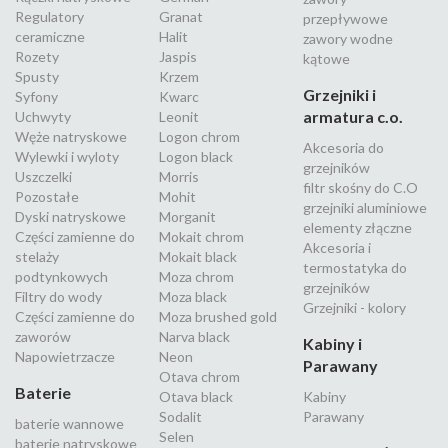
Regulatory
Granat
przepływowe
ceramiczne
Halit
zawory wodne
Rozety
Jaspis
kątowe
Spusty
Krzem
Grzejniki i
Syfony
Kwarc
armatura c.o.
Uchwyty
Leonit
Węże natryskowe
Logon chrom
Akcesoria do
Wylewki i wyloty
Logon black
grzejników
Uszczelki
Morris
filtr skośny do C.O
Pozostałe
Mohit
grzejniki aluminiowe
Dyski natryskowe
Morganit
elementy złączne
Części zamienne do
Mokait chrom
Akcesoria i
stelaży
Mokait black
termostatyka do
podtynkowych
Moza chrom
grzejników
Filtry do wody
Moza black
Grzejniki - kolory
Części zamienne do
Moza brushed gold
zaworów
Narva black
Kabiny i
Napowietrzacze
Neon
Parawany
Otava chrom
Baterie
Otava black
Kabiny
Sodalit
Parawany
baterie wannowe
Selen
baterie natryskowe