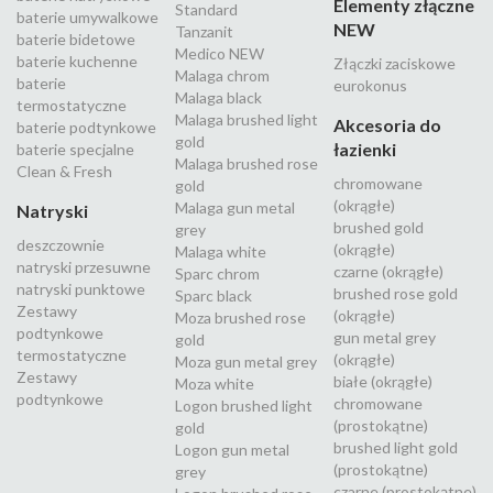
Elementy złączne
Standard
baterie umywalkowe
NEW
Tanzanit
baterie bidetowe
Medico NEW
baterie kuchenne
Złączki zaciskowe
Malaga chrom
baterie
eurokonus
Malaga black
termostatyczne
Malaga brushed light
Akcesoria do
baterie podtynkowe
gold
łazienki
baterie specjalne
Malaga brushed rose
Clean & Fresh
chromowane
gold
(okrągłe)
Malaga gun metal
Natryski
brushed gold
grey
deszczownie
(okrągłe)
Malaga white
natryski przesuwne
czarne (okrągłe)
Sparc chrom
natryski punktowe
brushed rose gold
Sparc black
Zestawy
(okrągłe)
Moza brushed rose
podtynkowe
gun metal grey
gold
termostatyczne
(okrągłe)
Moza gun metal grey
Zestawy
białe (okrągłe)
Moza white
podtynkowe
chromowane
Logon brushed light
(prostokątne)
gold
brushed light gold
Logon gun metal
(prostokątne)
grey
czarne (prostokątne)