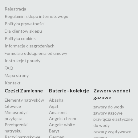
Rejestracja
Regulamin sklepu internetowego
Polityka prywatności
Dla klientów sklepu
Polityka cookies
Informacje o zagrożeniach
Formularz odstąpienia od umowy
Instrukcje i porady
FAQ
Mapa strony
Kontakt
Części Zamienne
Baterie - kolekcje
Zawory wodne i
gazowe
Elementy natrysków
Abasha
Głowice
Agat
zawory do wody
Mimośrody i
Amazonit
zawory gazowe
przyłącza
Angelit chrom
przyłącza elastyczne
Przełączniki
Angelit white
do wody
natrysku
Baryt
zawory wypływowe
Rączki natryskowe
German
zawory