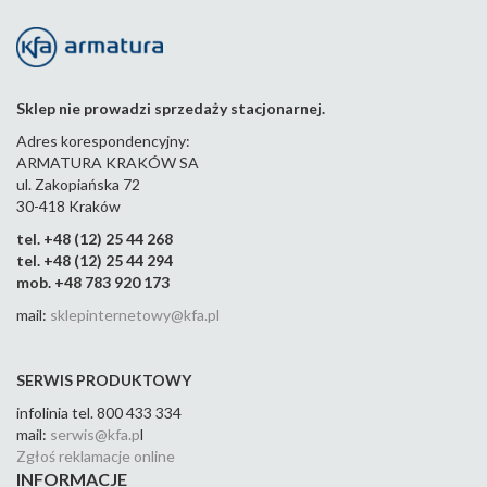
Sklep nie prowadzi sprzedaży stacjonarnej.
Adres korespondencyjny:
ARMATURA KRAKÓW SA
ul. Zakopiańska 72
30-418 Kraków
tel. +48 (12) 25 44 268
tel. +48 (12) 25 44 294
mob. +48 783 920 173
mail:
sklepinternetowy@kfa.pl
SERWIS PRODUKTOWY
infolinia tel. 800 433 334
mail:
serwis@kfa.p
l
Zgłoś reklamacje online
INFORMACJE