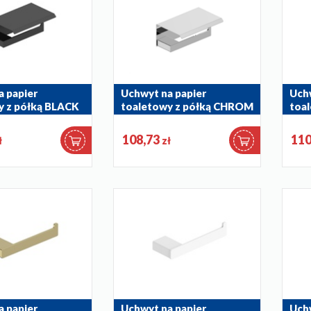
a papier
Uchwyt na papier
Uchw
y z półką BLACK
toaletowy z półką CHROM
toa
GRE
864-038-00
864-
108,73
110
ł
zł
a papier
Uchwyt na papier
Uchw