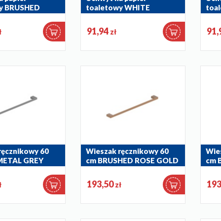
wy BRUSHED
toaletowy WHITE
toa
OLD
864-039-44
864-
91,94
91,
ł
zł
ręcznikowy 60
Wieszak ręcznikowy 60
Wie
METAL GREY
cm BRUSHED ROSE GOLD
cm 
GO
864-036-34
864-
193,50
193
ł
zł