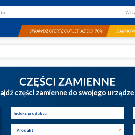
SPRAWDŹ OFERTĘ OUTLET, AŻ DO -70%
DARMOWA
CZĘŚCI ZAMIENNE
ajdź części zamienne do swojego urządze
Produkt