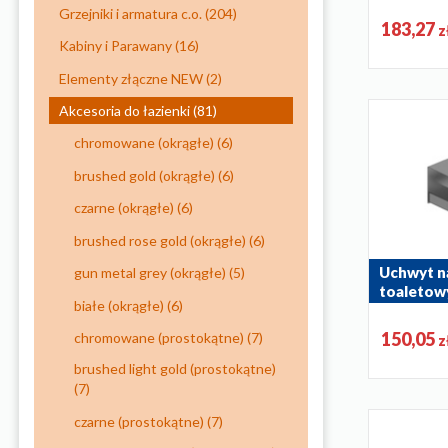
864-022-22
Grzejniki i armatura c.o.
(204)
183,27
z
Kabiny i Parawany
(16)
Elementy złączne NEW
(2)
Akcesoria do łazienki
(81)
chromowane (okrągłe)
(6)
brushed gold (okrągłe)
(6)
czarne (okrągłe)
(6)
brushed rose gold (okrągłe)
(6)
Uchwyt n
gun metal grey (okrągłe)
(5)
toaletow
białe (okrągłe)
(6)
METAL G
864-038-61
150,05
chromowane (prostokątne)
(7)
z
brushed light gold (prostokątne)
(7)
czarne (prostokątne)
(7)