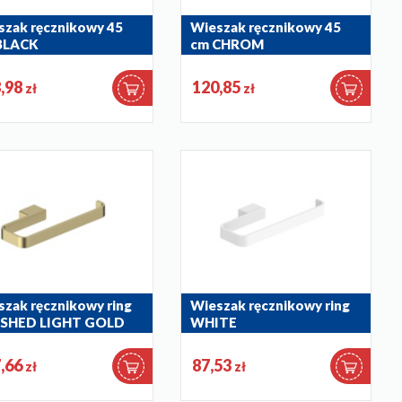
szak ręcznikowy 45
Wieszak ręcznikowy 45
BLACK
cm CHROM
035-81
864-035-00
,98
120,85
zł
zł
zak ręcznikowy ring
Wieszak ręcznikowy ring
SHED LIGHT GOLD
WHITE
033-39
864-033-44
,66
87,53
zł
zł