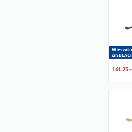
Wieszak 
cm BLAC
864-036-81
161,25
z