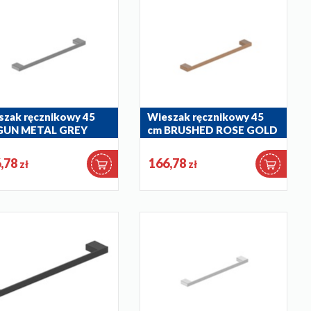
szak ręcznikowy 45
Wieszak ręcznikowy 45
GUN METAL GREY
cm BRUSHED ROSE GOLD
035-61
864-035-34
,78
166,78
zł
zł