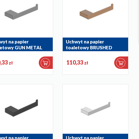
yt na papier
Uchwyt na papier
letowy GUN METAL
toaletowy BRUSHED
Y
ROSE GOLD
039-61
864-039-34
,33
110,33
zł
zł
yt na papier
Uchwyt na papier