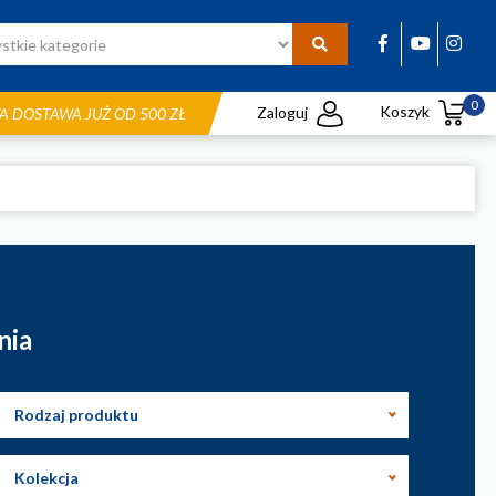
0
Koszyk
Zaloguj
 DOSTAWA JUŻ OD 500 ZŁ
nia
Rodzaj produktu
Kolekcja