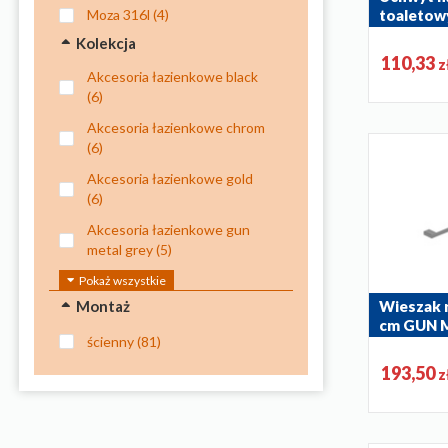
moza 316l
(4)
toaleto
LIGHT G
Kolekcja
864-039-39
110,33
z
akcesoria łazienkowe black
(6)
akcesoria łazienkowe chrom
(6)
akcesoria łazienkowe gold
(6)
akcesoria łazienkowe gun
metal grey
(5)
akcesoria łazienkowe rose
Pokaż wszystkie
gold
(6)
Montaż
Wieszak 
cm GUN 
akcesoria łazienkowe white
ścienny
(81)
864-036-61
(6)
193,50
z