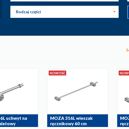
Rodzaj części
S
NOWOŚĆ
NOW
L uchwyt na
MOZA 316L wieszak
MOZ
oaletowy
ręcznikowy 60 cm
ręc