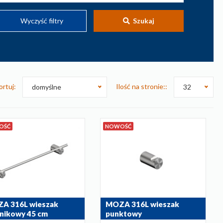
Wyczyść filtry
Szukaj
ortuj:
Ilość na stronie::
domyślne
32
OŚĆ
NOWOŚĆ
A 316L wieszak
MOZA 316L wieszak
znikowy 45 cm
punktowy