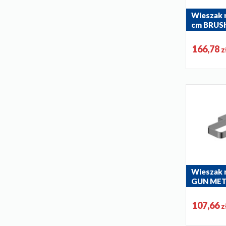
Wieszak 
cm BRUS
GOLD
864-035-39
166,78
z
Wieszak 
GUN MET
864-033-61
107,66
z