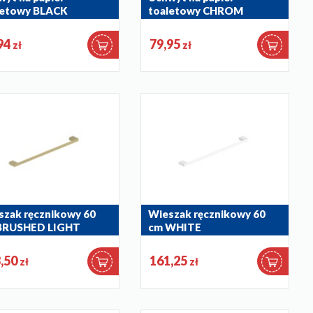
letowy BLACK
toaletowy CHROM
039-81
864-039-00
94
79,95
zł
zł
szak ręcznikowy 60
Wieszak ręcznikowy 60
BRUSHED LIGHT
cm WHITE
LD
864-036-44
036-39
,50
161,25
zł
zł