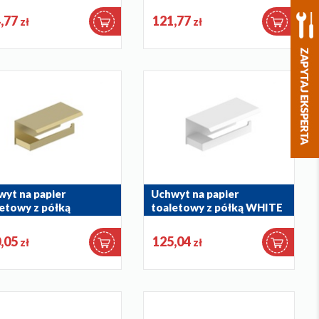
026-22
864-020-22
,77
121,77
zł
zł
yt na papier
Uchwyt na papier
etowy z półką
toaletowy z półką WHITE
SHED LIGHT GOLD
864-038-44
038-39
,05
125,04
zł
zł