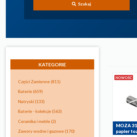
Szukaj
KATEGORIE
NOWOŚĆ
Części Zamienne
(811)
Baterie
(659)
Natryski
(133)
Baterie - kolekcje
(563)
Ceramika i meble
(2)
MOZA 316
Zawory wodne i gazowe
(170)
papier t