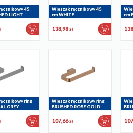
ręcznikowy 45
Wieszak ręcznikowy 45
Wie
HED LIGHT
cm WHITE
cm 
864-035-44
864-
138,98
138
ł
zł
ręcznikowy ring
Wieszak ręcznikowy ring
Wies
AL GREY
BRUSHED ROSE GOLD
BRU
864-033-34
864-
107,66
107
ł
zł