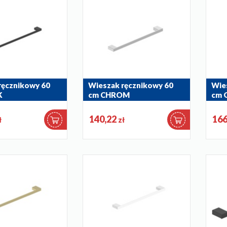
ręcznikowy 60
Wieszak ręcznikowy 60
Wie
K
cm CHROM
cm 
864-036-00
864-
140,22
166
ł
zł