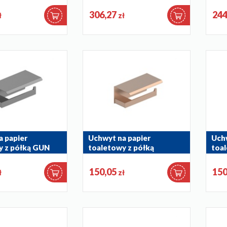
864-027-22
864-
306,27
244
ł
zł
a papier
Uchwyt na papier
Uchw
y z półką GUN
toaletowy z półką
toal
REY
BRUSHED ROSE GOLD
BRU
864-038-34
864-
150,05
150
ł
zł