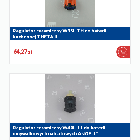
Regulator ceramiczny W35L-TH do baterii
kuchennej THETA II
884-026-86
64,27
zł
Regulator ceramiczny W40L-11 do baterii
umywalkowych nablatowych ANGELIT
884-041-86