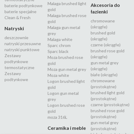
Malaga brushed light
Akcesoria do
baterie podtynkowe
gold
łazienki
baterie specjalne
Malaga brushed rose
Clean & Fresh
chromowane
gold
(okrągłe)
Malaga gun metal
Natryski
brushed gold
grey
deszczownie
(okrągłe)
Malaga white
natryski przesuwne
czarne (okrągłe)
Sparc chrom
natryski punktowe
brushed rose gold
Sparc black
Zestawy
(okrągłe)
Moza brushed rose
podtynkowe
gun metal grey
gold
termostatyczne
(okrągłe)
Moza gun metal grey
Zestawy
białe (okrągłe)
Moza white
podtynkowe
chromowane
Logon brushed light
(prostokątne)
gold
brushed light gold
Logon gun metal
(prostokątne)
grey
czarne (prostokątne)
Logon brushed rose
brushed rose gold
gold
(prostokątne)
moza 316L
gun metal grey
Ceramika i meble
(prostokątne)