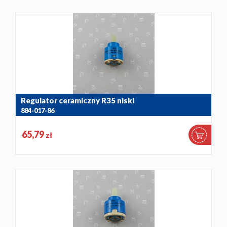
Regulator ceramiczny R35 niski
884-017-86
65,79
zł