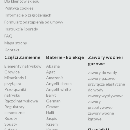
Dla klientów sklepu
Polityka cookies
Informacje o zagrożeniach
Formularz odstąpienia od umowy
Instrukcje i porady
FAQ
Mapa strony
Kontakt
Części Zamienne
Baterie - kolekcje
Zawory wodne i
gazowe
Elementy natrysków
Abasha
Głowice
Agat
zawory do wody
Mimośrody i
Amazonit
zawory gazowe
przyłącza
Angelit chrom
przyłącza elastyczne
Przełączniki
Angelit white
do wody
natrysku
Baryt
zawory wypływowe
Rączki natryskowe
German
zawory
Regulatory
Granat
przepływowe
ceramiczne
Halit
zawory wodne
Rozety
Jaspis
kątowe
Spusty
Krzem
Grzejniki i
Syfony
Kwarc