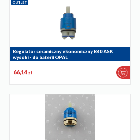
OUTLET
Regulator ceramiczny ekonomiczny R40 ASK
wysoki - do baterii OPAL
884-008-86
66,14
zł