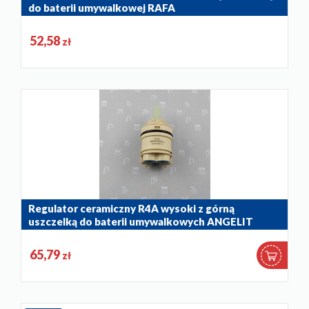
do baterii umywalkowej RAFA
884-013-86
52,58
zł
Regulator ceramiczny R4A wysoki z górną
uszczelką do baterii umywalkowych ANGELIT
884-012-86
65,79
zł