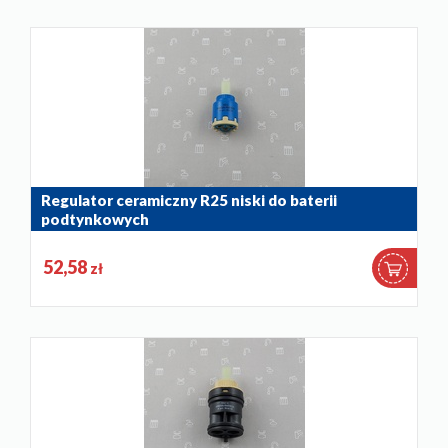
Regulator ceramiczny R25 niski do baterii
podtynkowych
884-036-86
52,58
zł