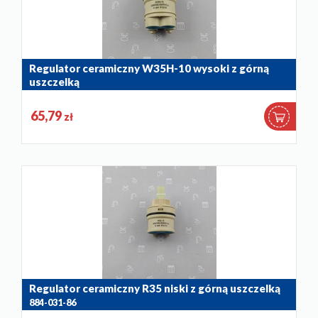
Regulator ceramiczny W35H-10 wysoki z górną
uszczelką
884-030-86
65,79
zł
Regulator ceramiczny R35 niski z górną uszczelką
884-031-86