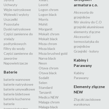
armatura c.o.
Uchwyty
Leonit
Węże natryskowe
Logon chrom
Akcesoria do
Wylewki i wyloty
Logon black
grzejników
Uszczelki
Morris
filtr skośny do C.O
Pozostałe
Mohit
grzejniki aluminiowe
Dyski natryskowe
Morganit
elementy złączne
Części zamienne do
Mokait chrom
Akcesoria i
stelaży
Mokait black
termostatyka do
podtynkowych
Moza chrom
grzejników
Filtry do wody
Moza black
Grzejniki - kolory
Części zamienne do
Moza brushed gold
zaworów
Narva black
Kabiny i
Napowietrzacze
Neon
Parawany
Otava chrom
Baterie
Otava black
Kabiny
Sodalit
Parawany
baterie wannowe
Selen
baterie natryskowe
Elementy złączne
Standard
baterie umywalkowe
NEW
Tanzanit
baterie bidetowe
Medico NEW
baterie kuchenne
Złączki zaciskowe
Malaga chrom
baterie
eurokonus
Malaga black
termostatyczne