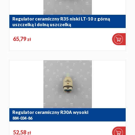
Regulator ceramiczny R35 niski LT-10 z górną
uszczelką i dolną uszczelką
884-035-86
65,79
zł
Regulator ceramiczny R30A wysoki
884-034-86
52,58
zł