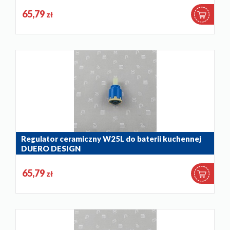
65,79
zł
Regulator ceramiczny W25L do baterii kuchennej
DUERO DESIGN
884-032-90
65,79
zł