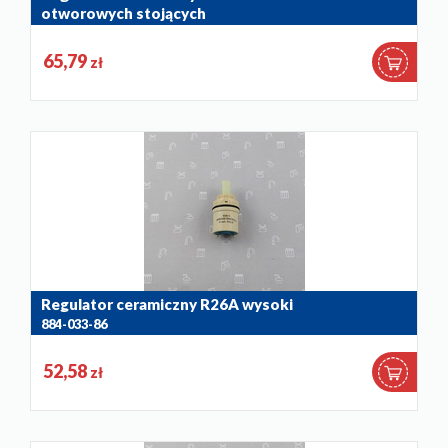
otworowych stojących
884-011-86
65,79
zł
Regulator ceramiczny R26A wysoki
884-033-86
52,58
zł