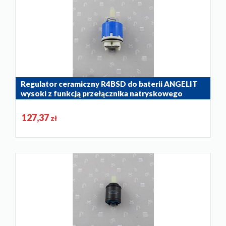
Regulator ceramiczny R4BSD do baterii ANGELIT
wysoki z funkcją przełącznika natryskowego
884-040-86
127,37
zł