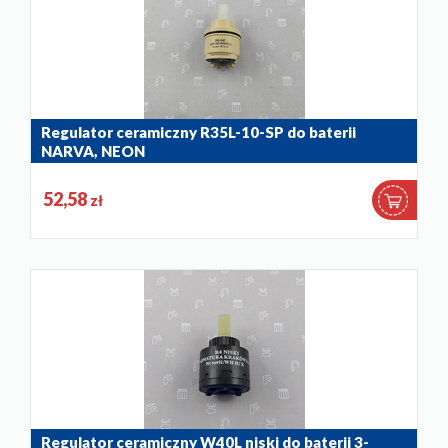
Regulator ceramiczny R35L-10-SP do baterii
NARVA, NEON
884-031-90
52,58
zł
Regulator ceramiczny W40L niski do baterii 3-