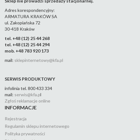
Sklep nie prowadzi sprzedaży stacjonarnej.
Adres korespondencyjny:
ARMATURA KRAKÓW SA
ul. Zakopiańska 72
30-418 Kraków
tel. +48 (12) 25 44 268
tel. +48 (12) 25 44 294
mob. +48 783 920 173
mail:
sklepinternetowy@kfa.pl
SERWIS PRODUKTOWY
infolinia tel. 800 433 334
mail:
serwis@kfa.p
l
Zgłoś reklamacje online
INFORMACJE
Rejestracja
Regulamin sklepu internetowego
Polityka prywatności