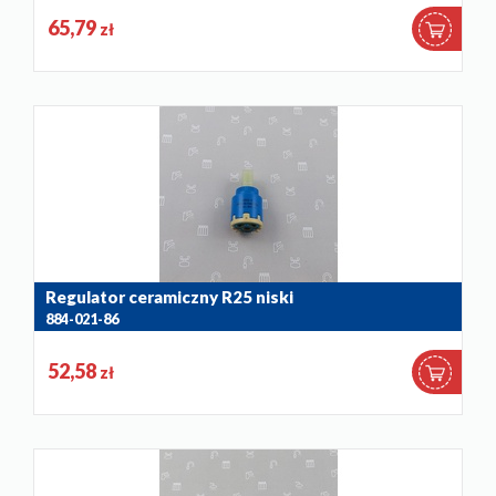
65,79
zł
Regulator ceramiczny R25 niski
884-021-86
52,58
zł