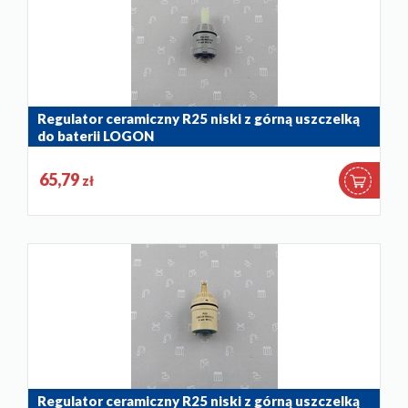
Regulator ceramiczny R25 niski z górną uszczelką
do baterii LOGON
884-014-86
65,79
zł
Regulator ceramiczny R25 niski z górną uszczelką