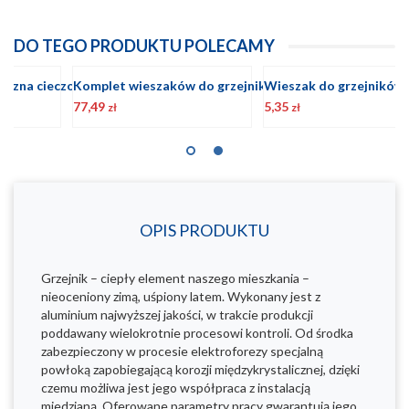
DO TEGO PRODUKTU POLECAMY
Komplet wieszaków do grzejnika aluminiowego "500" w kolorze BIAŁYM
Wieszak do grzejników z kołkiem rozporowym BIAŁY 1szt.
5,35
47,06
5
zł
zł
OPIS PRODUKTU
Grzejnik – ciepły element naszego mieszkania –
nieoceniony zimą, uśpiony latem. Wykonany jest z
aluminium najwyższej jakości, w trakcie produkcji
poddawany wielokrotnie procesowi kontroli. Od środka
zabezpieczony w procesie elektroforezy specjalną
powłoką zapobiegającą korozji międzykrystalicznej, dzięki
czemu możliwa jest jego współpraca z instalacją
miedzianą. Oferowane parametry pracy gwarantują jego