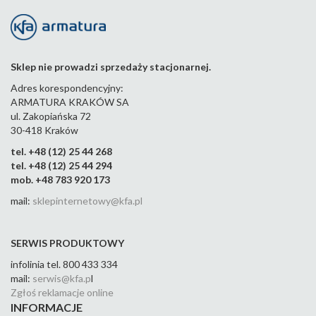
anie
anie
anie
anie
anie
ani
m
m
m
m
m
m
pros
kąt
kąt
kąt
kąt
kąt
tym
owy
owy
owy
owy
ow
m
m
m
m
m
Sklep nie prowadzi sprzedaży stacjonarnej.
789-
042-
789-
789-
789-
789-
789-
Adres korespondencyjny:
44
123-
103-
083-
063-
043-
ARMATURA KRAKÓW SA
44
44
44
44
44
ul. Zakopiańska 72
30-418 Kraków
tel. +48 (12) 25 44 268
tel. +48 (12) 25 44 294
mob. +48 783 920 173
mail:
sklepinternetowy@kfa.pl
SERWIS PRODUKTOWY
infolinia tel. 800 433 334
mail:
serwis@kfa.p
l
Zgłoś reklamacje online
INFORMACJE