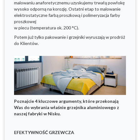
malowaniu anaforetycznemu uzyskujemy trwałą powłokę
wysoko odporną na korozję. Ostatni etap to malowanie
elektrostatyczne farbą proszkową i polimeryzacja farby
proszkowej
w piecu (temperatura ok. 200 °C).
Potem już tylko pakowanie i grzejniki wyruszają w prodróż
do Klientów.
Poznajcie 4 kluczowe argumenty, które przekonają
Was do wybrania właśnie grzejnika aluminiowego z
naszej fabryki w Nisku.
EFEKTYWNOŚĆ GRZEWCZA