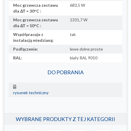
Moc grzewcza zestawu
683,5 W
dla ΔΤ = 30°C :
Moc grzewcza zestawu
1331,7 W
dla ΔΤ = 50°C :
Współpracuje z
tak
instalacją miedzianą:
Podłączenie:
lewe dolne proste
RAL:
biały RAL 9010
DO POBRANIA
rysunek techniczny
WYBRANE PRODUKTY Z TEJ KATEGORII