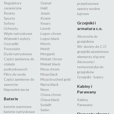
Regulatory
Granat
przepływowe
ceramiczne
Halit
zawory wodne
Rozety
Jaspis
kątowe
Spusty
Krzem
Grzejniki i
Syfony
Kwarc
armatura c.o.
Uchwyty
Leonit
Węże natryskowe
Logon chrom
Akcesoria do
Wylewki i wyloty
Logon black
grzejników
Uszczelki
Morris
filtr skośny do C.O
Pozostałe
Mohit
grzejniki aluminiowe
Dyski natryskowe
Morganit
elementy złączne
Części zamienne do
Mokait chrom
Akcesoria i
stelaży
Mokait black
termostatyka do
podtynkowych
Moza chrom
grzejników
Filtry do wody
Moza black
Grzejniki - kolory
Części zamienne do
Moza brushed gold
zaworów
Narva black
Kabiny i
Napowietrzacze
Neon
Parawany
Otava chrom
Baterie
Otava black
Kabiny
Sodalit
Parawany
baterie wannowe
Selen
baterie natryskowe
Elementy złączne