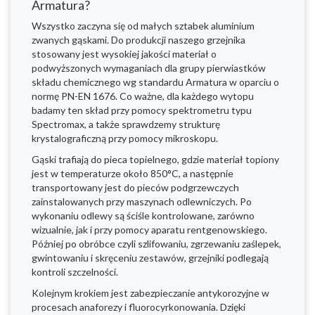
Armatura?
Wszystko zaczyna się od małych sztabek aluminium
zwanych gąskami. Do produkcji naszego grzejnika
stosowany jest wysokiej jakości materiał o
podwyższonych wymaganiach dla grupy pierwiastków
składu chemicznego wg standardu Armatura w oparciu o
normę PN-EN 1676. Co ważne, dla każdego wytopu
badamy ten skład przy pomocy spektrometru typu
Spectromax, a także sprawdzemy strukturę
krystalograficzną przy pomocy mikroskopu.
Gąski trafiają do pieca topielnego, gdzie materiał topiony
jest w temperaturze około 850°C, a następnie
transportowany jest do pieców podgrzewczych
zainstalowanych przy maszynach odlewniczych. Po
wykonaniu odlewy są ściśle kontrolowane, zarówno
wizualnie, jak i przy pomocy aparatu rentgenowskiego.
Później po obróbce czyli szlifowaniu, zgrzewaniu zaślepek,
gwintowaniu i skręceniu zestawów, grzejniki podlegają
kontroli szczelności.
Kolejnym krokiem jest zabezpieczanie antykorozyjne w
procesach anaforezy i fluorocyrkonowania. Dzięki