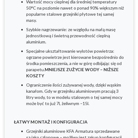
Wartość mocy cieplnej dla średniej temperatury
50°C na poziomie nawet o ponad 90% większym niż
popularne stalowe grzejniki płytowe tej samej
masy.
Szybkie nagrzewanie: ze względu na małą masę
jednostkową i świetną przewodność cieplną
aluminium.
Specjalne ukształtowanie wylotów powietrza:
ogrzane powietrze jest kierowane bezpośrednio do
środka pomieszczenia, a nie w górę odbijając się od
parapetu.
MNIEJSZE ZUŻYCIE WODY – NIŻSZE
KOSZTY
Ograniczenie ilości zużywanej wody, dzięki wąskim
kanałom. Gdy w grzejniku aluminiowym pracują 3
litry wody, to w modelu stalowym o tej samej mocy
może być to już 7l, żeliwnym –15l.
ŁATWY MONTAŻ I KONFIGURACJA
Grzejniki aluminiowe KFA Armatura sprzedawane
są jako członowe – możliwy jest zakup konfiguracji