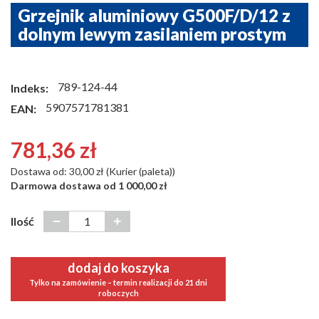
Grzejnik aluminiowy G500F/D/12 z
dolnym lewym zasilaniem prostym
789-124-44
Indeks:
5907571781381
EAN:
781,36 zł
Dostawa od: 30,00 zł (Kurier (paleta))
Darmowa dostawa od 1 000,00 zł
Ilość
dodaj do koszyka
Tylko na zamówienie – termin realizacji do 21 dni
roboczych