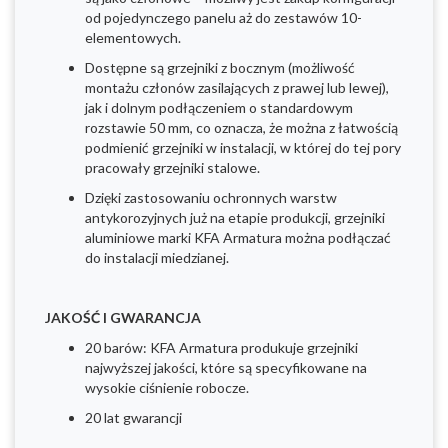
od pojedynczego panelu aż do zestawów 10-
elementowych.
Dostępne są grzejniki z bocznym (możliwość
montażu członów zasilających z prawej lub lewej),
jak i dolnym podłączeniem o standardowym
rozstawie 50 mm, co oznacza, że można z łatwością
podmienić grzejniki w instalacji, w której do tej pory
pracowały grzejniki stalowe.
Dzięki zastosowaniu ochronnych warstw
antykorozyjnych już na etapie produkcji, grzejniki
aluminiowe marki KFA Armatura można podłączać
do instalacji miedzianej.
JAKOŚĆ I GWARANCJA
20 barów: KFA Armatura produkuje grzejniki
najwyższej jakości, które są specyfikowane na
wysokie ciśnienie robocze.
20 lat gwarancji