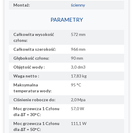
Montaż:
ścienny
PARAMETRY
Całkowita wysokość
572 mm
członu:
Całkowita szerokość:
966 mm
Głębokość członu:
90 mm
Objętość wody :
3,0 dm3
Waga netto :
17,83 kg
Maksymalna
95 °C
temperatura wody:
Ciśnienie robocze do:
2,0 Mpa
Moc grzewcza 1 Członu
57,0 W
dla ΔΤ = 30°C:
Moc grzewcza 1 Członu
111,1 W
dla ΔΤ = 50°C: