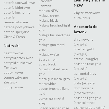
Standard
baterie umywalkowe
NEW
Tanzanit
baterie bidetowe
Medico NEW
baterie kuchenne
Złączki zaciskowe
Malaga chrom
baterie
eurokonus
Malaga black
termostatyczne
Malaga brushed light
Akcesoria do
baterie podtynkowe
gold
łazienki
baterie specjalne
Malaga brushed rose
Clean & Fresh
chromowane
gold
(okrągłe)
Malaga gun metal
Natryski
brushed gold
grey
deszczownie
(okrągłe)
Malaga white
natryski przesuwne
czarne (okrągłe)
Sparc chrom
natryski punktowe
brushed rose gold
Sparc black
Zestawy
(okrągłe)
Moza brushed rose
podtynkowe
gun metal grey
gold
termostatyczne
(okrągłe)
Moza gun metal grey
Zestawy
białe (okrągłe)
Moza white
podtynkowe
chromowane
Logon brushed light
(prostokątne)
gold
brushed light gold
Logon gun metal
(prostokątne)
grey
czarne (prostokątne)
Logon brushed rose