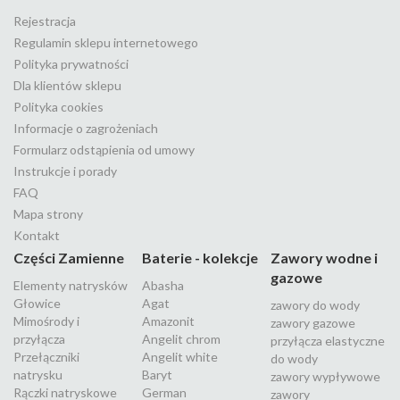
Rejestracja
Regulamin sklepu internetowego
Polityka prywatności
Dla klientów sklepu
Polityka cookies
Informacje o zagrożeniach
Formularz odstąpienia od umowy
Instrukcje i porady
FAQ
Mapa strony
Kontakt
Części Zamienne
Baterie - kolekcje
Zawory wodne i
gazowe
Elementy natrysków
Abasha
Głowice
Agat
zawory do wody
Mimośrody i
Amazonit
zawory gazowe
przyłącza
Angelit chrom
przyłącza elastyczne
Przełączniki
Angelit white
do wody
natrysku
Baryt
zawory wypływowe
Rączki natryskowe
German
zawory