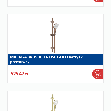
MALAGA BRUSHED ROSE GOLD natrysk
przesuwny
841-352-34
525,47
zł