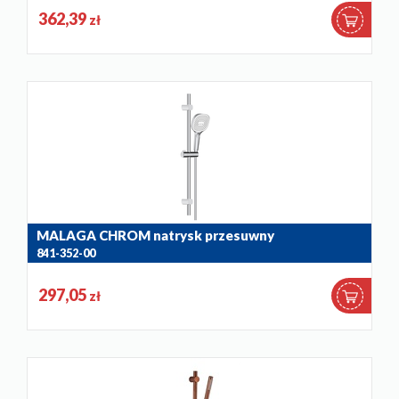
362,39
zł
MALAGA CHROM natrysk przesuwny
841-352-00
297,05
zł