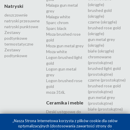
(okrągłe)
Malaga gun metal
Natryski
brushed gold
grey
deszczownie
(okrągłe)
Malaga white
natryski przesuwne
czarne (okrągłe)
Sparc chrom
natryski punktowe
brushed rose gold
Sparc black
Zestawy
(okrągłe)
Moza brushed rose
podtynkowe
gun metal grey
gold
termostatyczne
(okrągłe)
Moza gun metal grey
Zestawy
białe (okrągłe)
Moza white
podtynkowe
chromowane
Logon brushed light
(prostokątne)
gold
brushed light gold
Logon gun metal
(prostokątne)
grey
czarne (prostokątne)
Logon brushed rose
brushed rose gold
gold
(prostokątne)
moza 316L
gun metal grey
Ceramika i meble
(prostokątne)
białe (prostokątne)
Deski ustępowe do
Inox (stal
WC
nierdzewna 316L)
„Nasza Strona Internetowa korzysta z plików cookie dla celów
optymalizacyjnych (dostosowania zawartości strony do