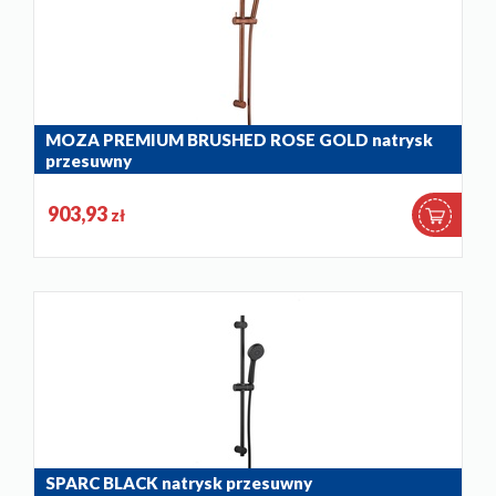
MOZA PREMIUM BRUSHED ROSE GOLD natrysk
przesuwny
841-363-34
903,93
zł
SPARC BLACK natrysk przesuwny