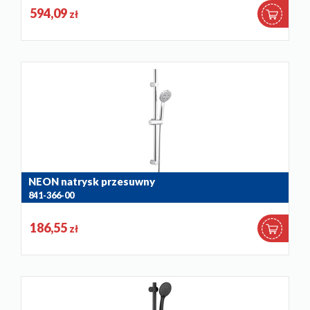
594,09
zł
NEON natrysk przesuwny
841-366-00
186,55
zł