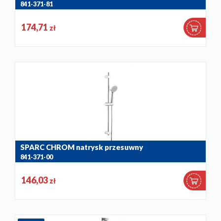
841-371-81
174,71
zł
SPARC CHROM natrysk przesuwny
841-371-00
146,03
zł