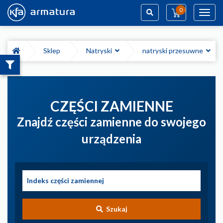
0
Toggl
navig
Szukaj
Sklep
Natryski
natryski przesuwne
CZĘŚCI ZAMIENNE
Znajdź części zamienne do swojego
urządzenia
Szukaj