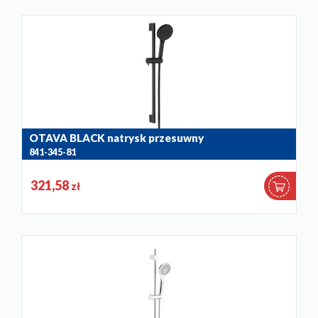
OTAVA BLACK natrysk przesuwny
841-345-81
321,58
zł