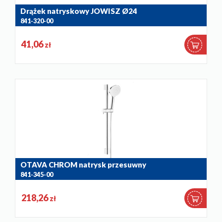
Drążek natryskowy JOWISZ Ø24
841-320-00
41,06
zł
OTAVA CHROM natrysk przesuwny
841-345-00
218,26
zł