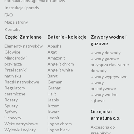
Formularz odstąpienia od umowy
Instrukcje i porady
FAQ
Mapa strony
Kontakt
Części Zamienne
Baterie - kolekcje
Zawory wodne i
gazowe
Elementy natrysków
Abasha
Głowice
Agat
zawory do wody
Mimośrody i
Amazonit
zawory gazowe
przyłącza
Angelit chrom
przyłącza elastyczne
Przełączniki
Angelit white
do wody
natrysku
Baryt
zawory wypływowe
Rączki natryskowe
German
zawory
Regulatory
Granat
przepływowe
ceramiczne
Halit
zawory wodne
Rozety
Jaspis
kątowe
Spusty
Krzem
Grzejniki i
Syfony
Kwarc
armatura c.o.
Uchwyty
Leonit
Węże natryskowe
Logon chrom
Akcesoria do
Wylewki i wyloty
Logon black
grzejników