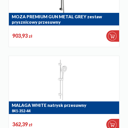
MOZA PREMIUM GUN METAL GREY zestaw
prysznicowy przesuwny
841-363-61
903,93
zł
MALAGA WHITE natrysk przesuwny
841-352-44
362,39
zł