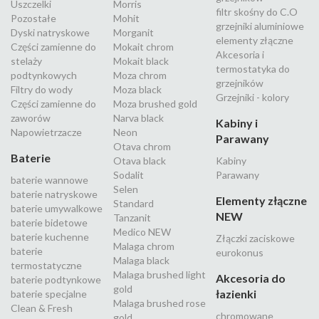
Uszczelki
Morris
filtr skośny do C.O
Pozostałe
Mohit
grzejniki aluminiowe
Dyski natryskowe
Morganit
elementy złączne
Części zamienne do
Mokait chrom
Akcesoria i
stelaży
Mokait black
termostatyka do
podtynkowych
Moza chrom
grzejników
Filtry do wody
Moza black
Grzejniki - kolory
Części zamienne do
Moza brushed gold
zaworów
Narva black
Kabiny i
Napowietrzacze
Neon
Parawany
Otava chrom
Baterie
Otava black
Kabiny
Sodalit
Parawany
baterie wannowe
Selen
baterie natryskowe
Elementy złączne
Standard
baterie umywalkowe
NEW
Tanzanit
baterie bidetowe
Medico NEW
baterie kuchenne
Złączki zaciskowe
Malaga chrom
baterie
eurokonus
Malaga black
termostatyczne
Malaga brushed light
Akcesoria do
baterie podtynkowe
gold
łazienki
baterie specjalne
Malaga brushed rose
Clean & Fresh
chromowane
gold