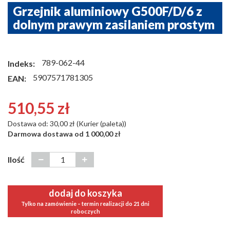
Grzejnik aluminiowy G500F/D/6 z
dolnym prawym zasilaniem prostym
789-062-44
Indeks:
5907571781305
EAN:
510,55 zł
Dostawa od: 30,00 zł (Kurier (paleta))
Darmowa dostawa od 1 000,00 zł
Ilość
dodaj do koszyka
Tylko na zamówienie – termin realizacji do 21 dni
roboczych