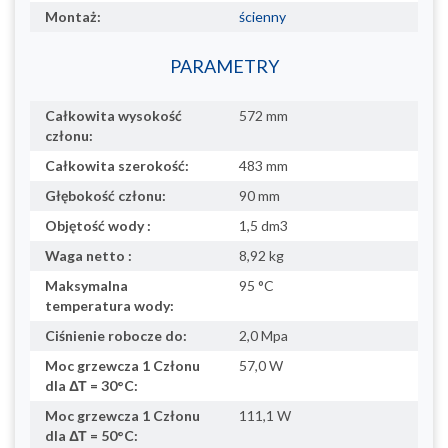
Montaż:
ścienny
PARAMETRY
Całkowita wysokość
572 mm
członu:
Całkowita szerokość:
483 mm
Głębokość członu:
90 mm
Objętość wody :
1,5 dm3
Waga netto :
8,92 kg
Maksymalna
95 °C
temperatura wody:
Ciśnienie robocze do:
2,0 Mpa
Moc grzewcza 1 Członu
57,0 W
dla ΔΤ = 30°C:
Moc grzewcza 1 Członu
111,1 W
dla ΔΤ = 50°C: