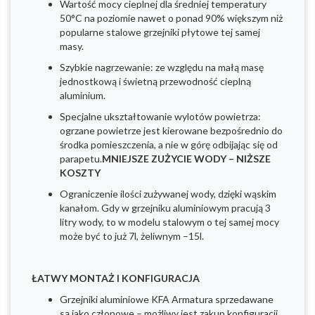
Wartość mocy cieplnej dla średniej temperatury
50°C na poziomie nawet o ponad 90% większym niż
popularne stalowe grzejniki płytowe tej samej
masy.
Szybkie nagrzewanie: ze względu na małą masę
jednostkową i świetną przewodność cieplną
aluminium.
Specjalne ukształtowanie wylotów powietrza:
ogrzane powietrze jest kierowane bezpośrednio do
środka pomieszczenia, a nie w górę odbijając się od
parapetu.
MNIEJSZE ZUŻYCIE WODY – NIŻSZE
KOSZTY
Ograniczenie ilości zużywanej wody, dzięki wąskim
kanałom. Gdy w grzejniku aluminiowym pracują 3
litry wody, to w modelu stalowym o tej samej mocy
może być to już 7l, żeliwnym –15l.
ŁATWY MONTAŻ I KONFIGURACJA
Grzejniki aluminiowe KFA Armatura sprzedawane
są jako członowe – możliwy jest zakup konfiguracji