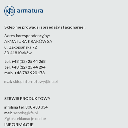
anie
anie
anie
anie
anie
ani
m
m
m
m
m
m
pros
kąt
kąt
kąt
kąt
kąt
tym
owy
owy
owy
owy
ow
m
m
m
m
m
Sklep nie prowadzi sprzedaży stacjonarnej.
789-
042-
789-
789-
789-
789-
789-
Adres korespondencyjny:
44
123-
103-
083-
063-
043-
ARMATURA KRAKÓW SA
44
44
44
44
44
ul. Zakopiańska 72
30-418 Kraków
tel. +48 (12) 25 44 268
tel. +48 (12) 25 44 294
mob. +48 783 920 173
mail:
sklepinternetowy@kfa.pl
SERWIS PRODUKTOWY
infolinia tel. 800 433 334
mail:
serwis@kfa.p
l
Zgłoś reklamacje online
INFORMACJE