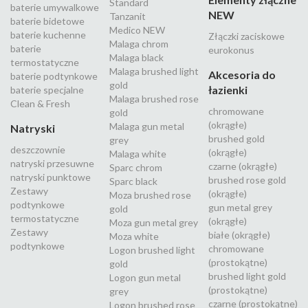
Standard
baterie umywalkowe
NEW
Tanzanit
baterie bidetowe
Medico NEW
baterie kuchenne
Złączki zaciskowe
Malaga chrom
baterie
eurokonus
Malaga black
termostatyczne
Malaga brushed light
Akcesoria do
baterie podtynkowe
gold
łazienki
baterie specjalne
Malaga brushed rose
Clean & Fresh
chromowane
gold
(okrągłe)
Malaga gun metal
Natryski
brushed gold
grey
deszczownie
(okrągłe)
Malaga white
natryski przesuwne
czarne (okrągłe)
Sparc chrom
natryski punktowe
brushed rose gold
Sparc black
Zestawy
(okrągłe)
Moza brushed rose
podtynkowe
gun metal grey
gold
termostatyczne
(okrągłe)
Moza gun metal grey
Zestawy
białe (okrągłe)
Moza white
podtynkowe
chromowane
Logon brushed light
(prostokątne)
gold
brushed light gold
Logon gun metal
(prostokątne)
grey
czarne (prostokątne)
Logon brushed rose