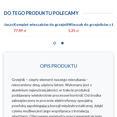
DO TEGO PRODUKTU POLECAMY
Komplet wieszaków do grzejnika aluminiowego "500" w kolorze BIAŁYM
Wieszak do grzejników z kołkiem rozporowym BIAŁY 1szt.
5,35
47,06
5
zł
zł
OPIS PRODUKTU
Grzejnik – ciepły element naszego mieszkania –
nieoceniony zimą, uśpiony latem. Wykonany jest z
aluminium najwyższej jakości, w trakcie produkcji
poddawany wielokrotnie procesowi kontroli. Od środka
zabezpieczony w procesie elektroforezy specjalną
powłoką zapobiegającą korozji międzykrystalicznej, dzięki
czemu możliwa jest jego współpraca z instalacją
miedzianą. Oferowane parametry pracy gwarantują jego