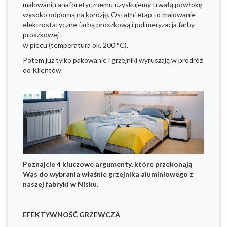
malowaniu anaforetycznemu uzyskujemy trwałą powłokę
wysoko odporną na korozję. Ostatni etap to malowanie
elektrostatyczne farbą proszkową i polimeryzacja farby
proszkowej
w piecu (temperatura ok. 200 °C).
Potem już tylko pakowanie i grzejniki wyruszają w prodróż
do Klientów.
Poznajcie 4 kluczowe argumenty, które przekonają
Was do wybrania właśnie grzejnika aluminiowego z
naszej fabryki w Nisku.
EFEKTYWNOŚĆ GRZEWCZA