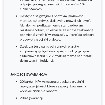
od pojedynczego panelu aż do zestawów 10-
elementowych.
Dostępne są grzejniki z bocznym (możliwość
montażu członów zasilających z prawej lub lewej),
jak i dolnym podłączeniem o standardowym
rozstawie 50 mm, co oznacza, że można z łatwością
podmienić grzejniki w instalacji, w której do tej pory
pracowały grzejniki stalowe.
Dzięki zastosowaniu ochronnych warstw
antykorozyjnych już na etapie produkcji, grzejniki
aluminiowe marki KFA Armatura można podłączać
do instalacji miedzianej.
JAKOŚĆ I GWARANCJA
20 barów: KFA Armatura produkuje grzejniki
najwyższej jakości, które są specyfikowane na
wysokie ciśnienie robocze.
20 lat gwarancji