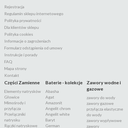
Rejestracja
Regulamin sklepu internetowego
Polityka prywatności
Dla klientów sklepu
Polityka cookies
Informacje o zagrożeniach
Formularz odstąpienia od umowy
Instrukcje i porady
FAQ
Mapa strony
Kontakt
Części Zamienne
Baterie - kolekcje
Zawory wodne i
gazowe
Elementy natrysków
Abasha
Głowice
Agat
zawory do wody
Mimośrody i
Amazonit
zawory gazowe
przyłącza
Angelit chrom
przyłącza elastyczne
Przełączniki
Angelit white
do wody
natrysku
Baryt
zawory wypływowe
Rączki natryskowe
German
zawory