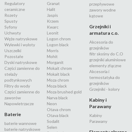
Regulatory
Granat
przepływowe
ceramiczne
Halit
zawory wodne
Rozety
Jaspis
kątowe
Spusty
Krzem
Grzejniki i
Syfony
Kwarc
armatura c.o.
Uchwyty
Leonit
Węże natryskowe
Logon chrom
Akcesoria do
Wylewki i wyloty
Logon black
grzejników
Uszczelki
Morris
filtr skośny do C.O
Pozostałe
Mohit
grzejniki aluminiowe
Dyski natryskowe
Morganit
elementy złączne
Części zamienne do
Mokait chrom
Akcesoria i
stelaży
Mokait black
termostatyka do
podtynkowych
Moza chrom
grzejników
Filtry do wody
Moza black
Grzejniki - kolory
Części zamienne do
Moza brushed gold
zaworów
Narva black
Kabiny i
Napowietrzacze
Neon
Parawany
Otava chrom
Baterie
Otava black
Kabiny
Sodalit
Parawany
baterie wannowe
Selen
baterie natryskowe
Elementy złączne