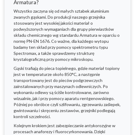
Armatura?
Wszystko zaczyna się od małych sztabek aluminium
zwanych gąskami. Do produkcji naszego grzejnika
stosowany jest wysokiej jakości materiał o
podwyższonych wymaganiach dla grupy pierwiastków
składu chemicznego wg standardu Armatura w oparciu o
normę PN-EN 1676. Co ważne, dla każdego wytopu
badamy ten skład przy pomocy spektrometru typu
Spectromax, a także sprawdzemy strukturę
krystalograficzną przy pomocy mikroskopu.
Gąski trafiają do pieca topielnego, gdzie materiał topiony
jest w temperaturze około 850°C, a następnie
transportowany jest do pieców podgrzewczych
zainstalowanych przy maszynach odlewniczych. Po
wykonaniu odlewy są ściśle kontrolowane, zarówno
wizualnie, jak i przy pomocy aparatu rentgenowskiego.
Później po obróbce czyli szlifowaniu, zgrzewaniu zaślepek,
gwintowaniu i skręceniu zestawów, grzejniki podlegają
kontroli szczelności.
Kolejnym krokiem jest zabezpieczanie antykorozyjne w
procesach anaforezy i fluorocyrkonowania. Dzięki