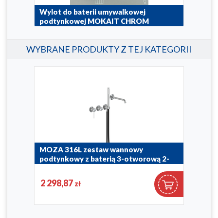
Wylot do baterii umywalkowej
Roz
podtynkowej MOKAIT CHROM
pod
942-380-00
974-3
WYBRANE PRODUKTY Z TEJ KATEGORII
MOZA 316L zestaw wannowy
MOZ
erią
podtynkowy z baterią 3-otworową 2-
wan
funkcyjną
otw
2 298,87
2 3
zł
5049-410-22
5039