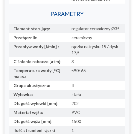
PARAMETRY
Element sterujący:
regulator ceramiczny Ø35
Przełącznik:
ceramiczny
Przepływ wody [l/min] :
rączka natrysku 15 / dysk
17,5
Ciśnienie robocze [atm]:
3
Temperatura wody [°C]
≤90/ 65
maks.:
Grupa akustyczna:
II
Wylewka:
stała
Długość wylewki [mm]:
202
Materiał węża:
PVC
Długość węża [mm]:
1500
Ilość strumieni rączki
1