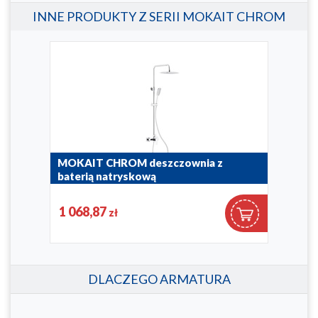
INNE PRODUKTY Z SERII MOKAIT CHROM
MOKAIT CHROM deszczownia z
MOK
baterią natryskową
pod
5536-910-00
5539
1 068,87
1 6
zł
DLACZEGO ARMATURA