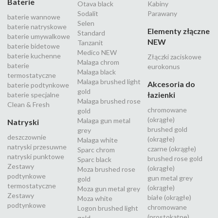
Baterie
Otava black
Kabiny
Sodalit
Parawany
baterie wannowe
Selen
baterie natryskowe
Elementy złączne
Standard
baterie umywalkowe
NEW
Tanzanit
baterie bidetowe
Medico NEW
baterie kuchenne
Złączki zaciskowe
Malaga chrom
baterie
eurokonus
Malaga black
termostatyczne
Malaga brushed light
Akcesoria do
baterie podtynkowe
gold
łazienki
baterie specjalne
Malaga brushed rose
Clean & Fresh
chromowane
gold
(okrągłe)
Malaga gun metal
Natryski
brushed gold
grey
deszczownie
(okrągłe)
Malaga white
natryski przesuwne
czarne (okrągłe)
Sparc chrom
natryski punktowe
brushed rose gold
Sparc black
Zestawy
(okrągłe)
Moza brushed rose
podtynkowe
gun metal grey
gold
termostatyczne
(okrągłe)
Moza gun metal grey
Zestawy
białe (okrągłe)
Moza white
podtynkowe
chromowane
Logon brushed light
(prostokątne)
gold