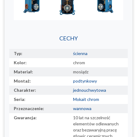
CECHY
Typ:
ścienna
Kolor:
chrom
Materiał:
mosiądz
Montaż:
podtynkowy
Charakter:
jednouchwytowa
Seria:
Mokait chrom
Przeznaczenie:
wannowa
Gwarancja:
10 lat na szczelność
elementów odlewanych
oraz bezawaryjną pracę
głowic ceramicznych