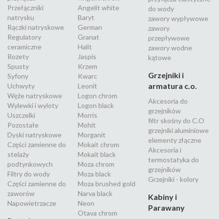
Przełączniki
Angelit white
do wody
natrysku
Baryt
zawory wypływowe
Rączki natryskowe
German
zawory
Regulatory
Granat
przepływowe
ceramiczne
Halit
zawory wodne
Rozety
Jaspis
kątowe
Spusty
Krzem
Grzejniki i
Syfony
Kwarc
armatura c.o.
Uchwyty
Leonit
Węże natryskowe
Logon chrom
Akcesoria do
Wylewki i wyloty
Logon black
grzejników
Uszczelki
Morris
filtr skośny do C.O
Pozostałe
Mohit
grzejniki aluminiowe
Dyski natryskowe
Morganit
elementy złączne
Części zamienne do
Mokait chrom
Akcesoria i
stelaży
Mokait black
termostatyka do
podtynkowych
Moza chrom
grzejników
Filtry do wody
Moza black
Grzejniki - kolory
Części zamienne do
Moza brushed gold
zaworów
Narva black
Kabiny i
Napowietrzacze
Neon
Parawany
Otava chrom