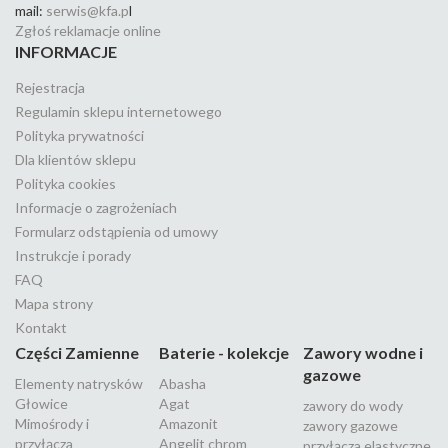
mail:
serwis@kfa.p
l
Zgłoś reklamacje online
INFORMACJE
Rejestracja
Regulamin sklepu internetowego
Polityka prywatności
Dla klientów sklepu
Polityka cookies
Informacje o zagrożeniach
Formularz odstąpienia od umowy
Instrukcje i porady
FAQ
Mapa strony
Kontakt
Części Zamienne
Baterie - kolekcje
Zawory wodne i
gazowe
Elementy natrysków
Abasha
Głowice
Agat
zawory do wody
Mimośrody i
Amazonit
zawory gazowe
przyłącza
Angelit chrom
przyłącza elastyczne