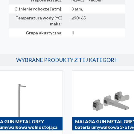
Ciśnienie robocze [atm]:
3 atm,
Temperatura wody [°C]
≤90/ 65
maks.:
Grupa akustyczna:
II
WYBRANE PRODUKTY Z TEJ KATEGORII
A GUN METAL GREY
MALAGA GUN METAL GRE
 umywalkowa wolnostojąca
bateria umywalkowa 3-ot
ścienna