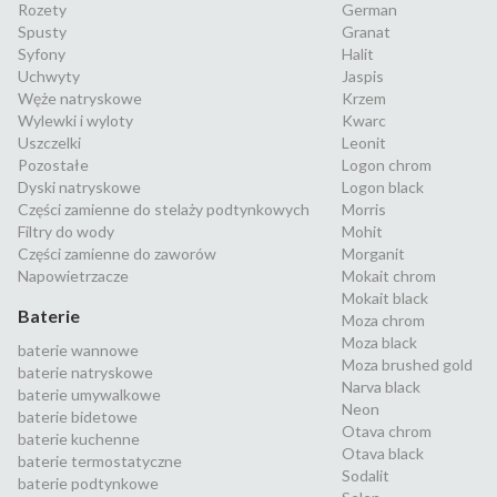
Rozety
German
Spusty
Granat
Syfony
Halit
Uchwyty
Jaspis
Węże natryskowe
Krzem
Wylewki i wyloty
Kwarc
Uszczelki
Leonit
Pozostałe
Logon chrom
Dyski natryskowe
Logon black
Części zamienne do stelaży podtynkowych
Morris
Filtry do wody
Mohit
Części zamienne do zaworów
Morganit
Napowietrzacze
Mokait chrom
Mokait black
Baterie
Moza chrom
Moza black
baterie wannowe
Moza brushed gold
baterie natryskowe
Narva black
baterie umywalkowe
Neon
baterie bidetowe
Otava chrom
baterie kuchenne
Otava black
baterie termostatyczne
Sodalit
baterie podtynkowe