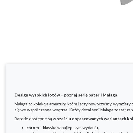
Design wysokich lotów – poznaj serię baterii Malaga
Malaga to kolekcja armatury, która łączy nowoczesny, wyrazisty d
się we współczesne wnętrza. Każdy detal serii Malaga został z
Baterie dostępne są w
sześciu dopracowanych wariantach ko
chrom
– klasyka w najlepszym wydaniu,