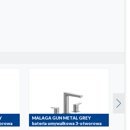
Y
MALAGA GUN METAL GREY
MOZ
worowa
bateria umywalkowa 3-otworowa
wan
stojąca
otw