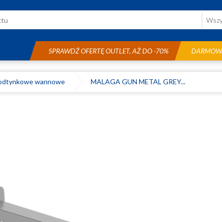
SPRAWDŹ OFERTĘ OUTLET, AŻ DO -70%
DARMOWA
odtynkowe wannowe
MALAGA GUN METAL GREY...