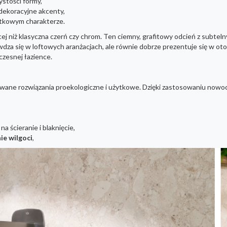
ystości formy,
 dekoracyjne akcenty,
ątkowym charakterze.
ęcej niż klasyczna czerń czy chrom. Ten ciemny, grafitowy odcień z subt
dza się w loftowych aranżacjach, ale równie dobrze prezentuje się w ot
zesnej łazience.
sowane rozwiązania proekologiczne i użytkowe. Dzięki zastosowaniu now
a ścieranie i blaknięcie,
ie wilgoci
,