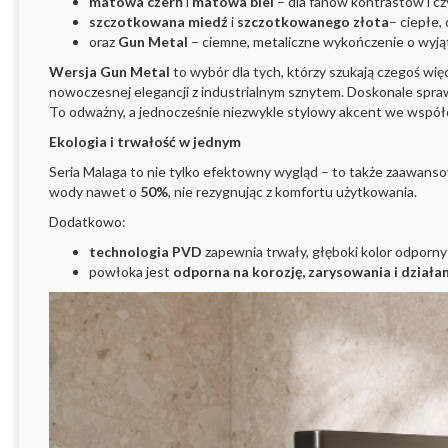
matowa czerń
i
matowa biel
– dla fanów kontrastów i cz
szczotkowana miedź
i
szczotkowanego złota
– ciepłe,
oraz
Gun Metal
– ciemne, metaliczne wykończenie o wyj
Wersja Gun Metal
to wybór dla tych, którzy szukają czegoś wi
nowoczesnej elegancji z industrialnym sznytem. Doskonale spraw
To odważny, a jednocześnie niezwykle stylowy akcent we współc
Ekologia i trwałość w jednym
Seria Malaga to nie tylko efektowny wygląd – to także zaawan
wody nawet o
50%
, nie rezygnując z komfortu użytkowania.
Dodatkowo:
technologia PVD
zapewnia trwały, głęboki kolor odporny n
powłoka jest
odporna na korozję, zarysowania i działan