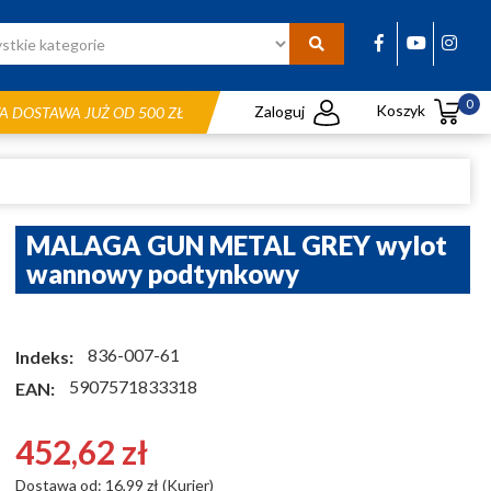
0
Koszyk
Zaloguj
 DOSTAWA JUŻ OD 500 ZŁ
MALAGA GUN METAL GREY wylot
wannowy podtynkowy
836-007-61
Indeks:
5907571833318
EAN:
452,62 zł
Dostawa od: 16,99 zł (Kurier)