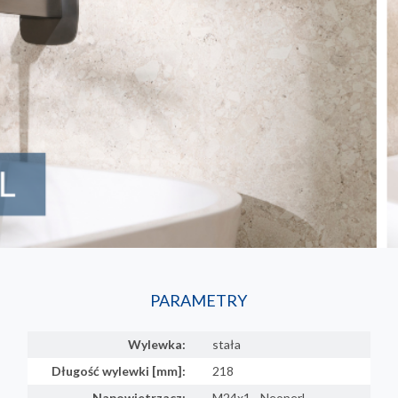
PARAMETRY
Wylewka:
stała
Długość wylewki [mm]:
218
Napowietrzacz:
M24x1 - Neoperl