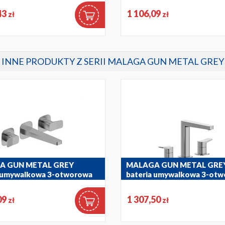
61
43
1 106,09
zł
zł
4529-821-61
INNE PRODUKTY Z SERII MALAGA GUN METAL GREY
A GUN METAL GREY
MALAGA GUN METAL GRE
a umywalkowa 3-otworowa
bateria umywalkowa 3-ot
stojąca
09
1 307,50
zł
zł
61
4522-221-61