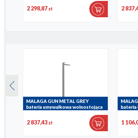
4522-510-
2 298,87
2 837,
zł
5049-410-22
MALAGA GUN METAL GREY
MALAG
bateria umywalkowa wolnostojąca
bateri
ścienna
4522-510-61
2 837,43
1 106,
zł
4529-821-