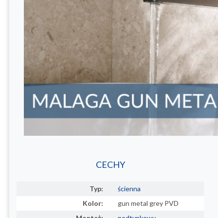
CECHY
Typ:
ścienna
Kolor:
gun metal grey PVD
Montaż:
podtynkowy