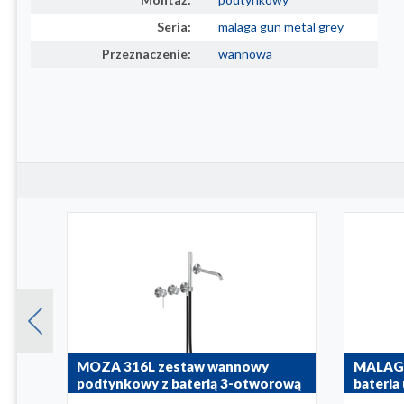
Seria:
malaga gun metal grey
Przeznaczenie:
wannowa
t
MOZA 316L zestaw wannowy
MALAG
podtynkowy z baterią 3-otworową
bateria
2-funkcyjną