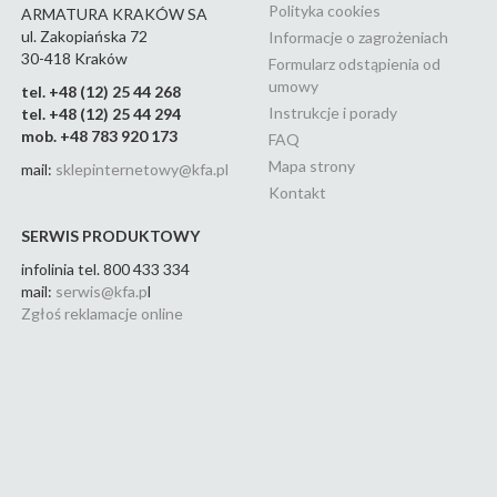
Polityka cookies
ARMATURA KRAKÓW SA
ul. Zakopiańska 72
Informacje o zagrożeniach
30-418 Kraków
Formularz odstąpienia od
umowy
tel. +48 (12) 25 44 268
Instrukcje i porady
tel. +48 (12) 25 44 294
mob. +48 783 920 173
FAQ
Mapa strony
mail:
sklepinternetowy@kfa.pl
Kontakt
SERWIS PRODUKTOWY
infolinia tel. 800 433 334
mail:
serwis@kfa.p
l
Zgłoś reklamacje online