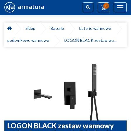
0
Toggl
navig
Szukaj
Sklep
Baterie
baterie wannowe
podtynkowe wannowe
LOGON BLACK zestaw wa...
LOGON BLACK zestaw wannowy