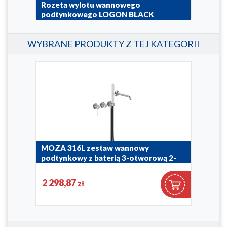
Rozeta wylotu wannowego
Wyl
podtynkowego LOGON BLACK
pod
827-057-81
835-5
WYBRANE PRODUKTY Z TEJ KATEGORII
MOZA 316L zestaw wannowy
MOZ
erią
podtynkowy z baterią 3-otworową 2-
wan
funkcyjną
otw
2 298,87
2 3
zł
5049-410-22
5039