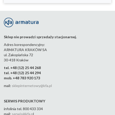
Sklep nie prowadzi sprzedaży stacjonarnej.
Adres korespondencyjny:
ARMATURA KRAKÓW SA
ul. Zakopiańska 72
30-418 Kraków
tel. +48 (12) 25 44 268
tel. +48 (12) 25 44 294
mob. +48 783 920 173
mail:
sklepinternetowy@kfa.pl
SERWIS PRODUKTOWY
infolinia tel. 800 433 334
mail:
serwis@kfa.p
l