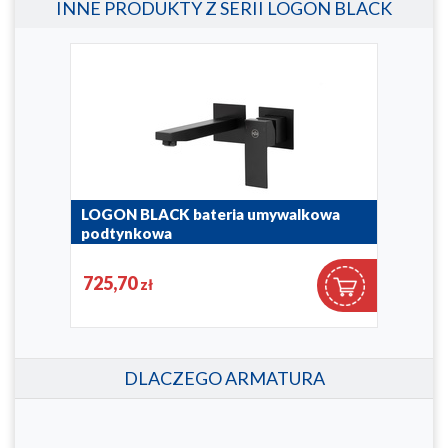
INNE PRODUKTY Z SERII LOGON BLACK
LOGON BLACK bateria umywalkowa
LOG
podtynkowa
pod
5139-810-81
836-0
725,70
41
zł
DLACZEGO ARMATURA