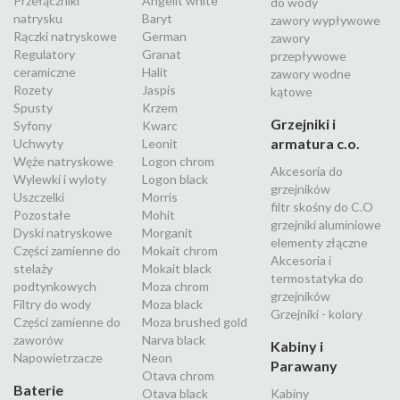
Przełączniki
Angelit white
do wody
natrysku
Baryt
zawory wypływowe
Rączki natryskowe
German
zawory
Regulatory
Granat
przepływowe
ceramiczne
Halit
zawory wodne
Rozety
Jaspis
kątowe
Spusty
Krzem
Grzejniki i
Syfony
Kwarc
armatura c.o.
Uchwyty
Leonit
Węże natryskowe
Logon chrom
Akcesoria do
Wylewki i wyloty
Logon black
grzejników
Uszczelki
Morris
filtr skośny do C.O
Pozostałe
Mohit
grzejniki aluminiowe
Dyski natryskowe
Morganit
elementy złączne
Części zamienne do
Mokait chrom
Akcesoria i
stelaży
Mokait black
termostatyka do
podtynkowych
Moza chrom
grzejników
Filtry do wody
Moza black
Grzejniki - kolory
Części zamienne do
Moza brushed gold
zaworów
Narva black
Kabiny i
Napowietrzacze
Neon
Parawany
Otava chrom
Baterie
Otava black
Kabiny