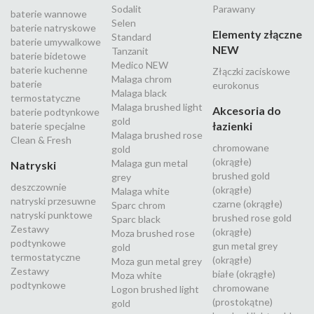
Sodalit
Parawany
baterie wannowe
Selen
baterie natryskowe
Elementy złączne
Standard
baterie umywalkowe
NEW
Tanzanit
baterie bidetowe
Medico NEW
baterie kuchenne
Złączki zaciskowe
Malaga chrom
baterie
eurokonus
Malaga black
termostatyczne
Malaga brushed light
Akcesoria do
baterie podtynkowe
gold
łazienki
baterie specjalne
Malaga brushed rose
Clean & Fresh
chromowane
gold
(okrągłe)
Malaga gun metal
Natryski
brushed gold
grey
deszczownie
(okrągłe)
Malaga white
natryski przesuwne
czarne (okrągłe)
Sparc chrom
natryski punktowe
brushed rose gold
Sparc black
Zestawy
(okrągłe)
Moza brushed rose
podtynkowe
gun metal grey
gold
termostatyczne
(okrągłe)
Moza gun metal grey
Zestawy
białe (okrągłe)
Moza white
podtynkowe
chromowane
Logon brushed light
(prostokątne)
gold