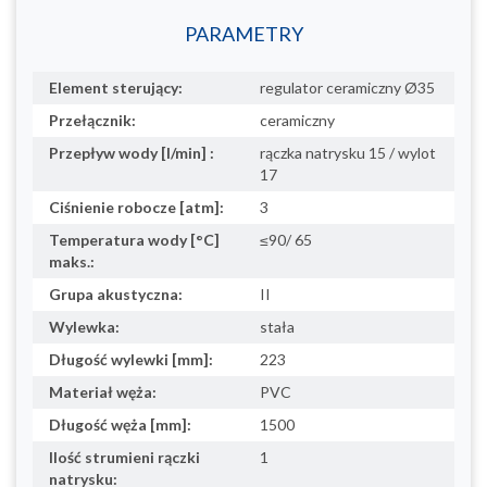
PARAMETRY
Element sterujący:
regulator ceramiczny Ø35
Przełącznik:
ceramiczny
Przepływ wody [l/min] :
rączka natrysku 15 / wylot
17
Ciśnienie robocze [atm]:
3
Temperatura wody [°C]
≤90/ 65
maks.:
Grupa akustyczna:
II
Wylewka:
stała
Długość wylewki [mm]:
223
Materiał węża:
PVC
Długość węża [mm]:
1500
Ilość strumieni rączki
1
natrysku: