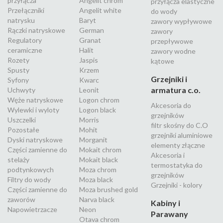
przyłącza
Angelit chrom
przyłącza elastyczne
Przełączniki
Angelit white
do wody
natrysku
Baryt
zawory wypływowe
Rączki natryskowe
German
zawory
Regulatory
Granat
przepływowe
ceramiczne
Halit
zawory wodne
Rozety
Jaspis
kątowe
Spusty
Krzem
Grzejniki i
Syfony
Kwarc
armatura c.o.
Uchwyty
Leonit
Węże natryskowe
Logon chrom
Akcesoria do
Wylewki i wyloty
Logon black
grzejników
Uszczelki
Morris
filtr skośny do C.O
Pozostałe
Mohit
grzejniki aluminiowe
Dyski natryskowe
Morganit
elementy złączne
Części zamienne do
Mokait chrom
Akcesoria i
stelaży
Mokait black
termostatyka do
podtynkowych
Moza chrom
grzejników
Filtry do wody
Moza black
Grzejniki - kolory
Części zamienne do
Moza brushed gold
zaworów
Narva black
Kabiny i
Napowietrzacze
Neon
Parawany
Otava chrom