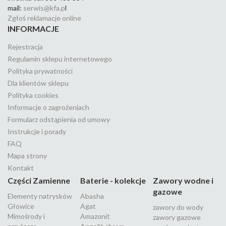
mail:
serwis@kfa.p
l
Zgłoś reklamacje online
INFORMACJE
Rejestracja
Regulamin sklepu internetowego
Polityka prywatności
Dla klientów sklepu
Polityka cookies
Informacje o zagrożeniach
Formularz odstąpienia od umowy
Instrukcje i porady
FAQ
Mapa strony
Kontakt
Części Zamienne
Baterie - kolekcje
Zawory wodne i
gazowe
Elementy natrysków
Abasha
Głowice
Agat
zawory do wody
Mimośrody i
Amazonit
zawory gazowe