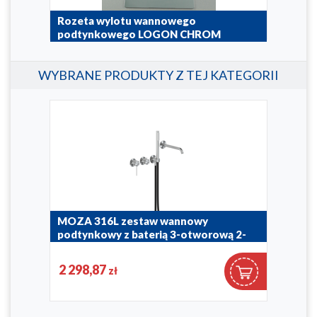
Rozeta wylotu wannowego
Wyl
podtynkowego LOGON CHROM
pod
827-057-00
835-5
WYBRANE PRODUKTY Z TEJ KATEGORII
MOZA 316L zestaw wannowy
MOZ
erią
podtynkowy z baterią 3-otworową 2-
wan
funkcyjną
otw
2 298,87
2 3
zł
5049-410-22
5039