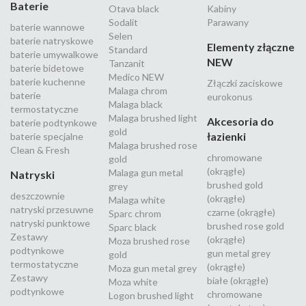
Baterie
Otava black
Kabiny
Sodalit
Parawany
baterie wannowe
Selen
baterie natryskowe
Elementy złączne
Standard
baterie umywalkowe
NEW
Tanzanit
baterie bidetowe
Medico NEW
baterie kuchenne
Złączki zaciskowe
Malaga chrom
baterie
eurokonus
Malaga black
termostatyczne
Malaga brushed light
Akcesoria do
baterie podtynkowe
gold
łazienki
baterie specjalne
Malaga brushed rose
Clean & Fresh
chromowane
gold
(okrągłe)
Malaga gun metal
Natryski
brushed gold
grey
deszczownie
(okrągłe)
Malaga white
natryski przesuwne
czarne (okrągłe)
Sparc chrom
natryski punktowe
brushed rose gold
Sparc black
Zestawy
(okrągłe)
Moza brushed rose
podtynkowe
gun metal grey
gold
termostatyczne
(okrągłe)
Moza gun metal grey
Zestawy
białe (okrągłe)
Moza white
podtynkowe
chromowane
Logon brushed light