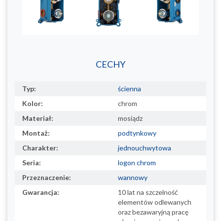
CECHY
Typ:
ścienna
Kolor:
chrom
Materiał:
mosiądz
Montaż:
podtynkowy
Charakter:
jednouchwytowa
Seria:
logon chrom
Przeznaczenie:
wannowy
Gwarancja:
10 lat na szczelność
elementów odlewanych
oraz bezawaryjną pracę