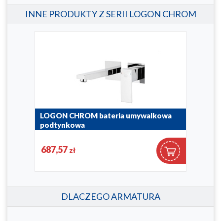
INNE PRODUKTY Z SERII LOGON CHROM
rią
LOGON CHROM bateria umywalkowa
LOG
podtynkowa
pod
5139-810-00
836-0
687,57
39
zł
DLACZEGO ARMATURA