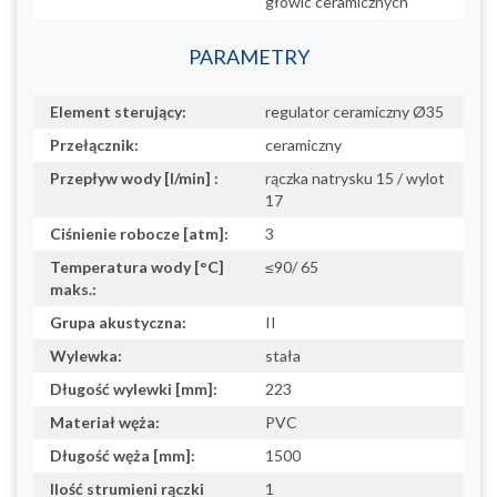
głowic ceramicznych
PARAMETRY
Element sterujący:
regulator ceramiczny Ø35
Przełącznik:
ceramiczny
Przepływ wody [l/min] :
rączka natrysku 15 / wylot
17
Ciśnienie robocze [atm]:
3
Temperatura wody [°C]
≤90/ 65
maks.:
Grupa akustyczna:
II
Wylewka:
stała
Długość wylewki [mm]:
223
Materiał węża:
PVC
Długość węża [mm]:
1500
Ilość strumieni rączki
1