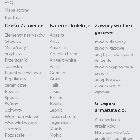
FAQ
Mapa strony
Kontakt
Części Zamienne
Baterie - kolekcje
Zawory wodne i
gazowe
Elementy natrysków
Abasha
Głowice
Agat
zawory do wody
Mimośrody i
Amazonit
zawory gazowe
przyłącza
Angelit chrom
przyłącza elastyczne
Przełączniki
Angelit white
do wody
natrysku
Baryt
zawory wypływowe
Rączki natryskowe
German
zawory
Regulatory
Granat
przepływowe
ceramiczne
Halit
zawory wodne
Rozety
Jaspis
kątowe
Spusty
Krzem
Grzejniki i
Syfony
Kwarc
armatura c.o.
Uchwyty
Leonit
Węże natryskowe
Logon chrom
Akcesoria do
Wylewki i wyloty
Logon black
grzejników
Uszczelki
Morris
filtr skośny do C.O
Pozostałe
Mohit
grzejniki aluminiowe