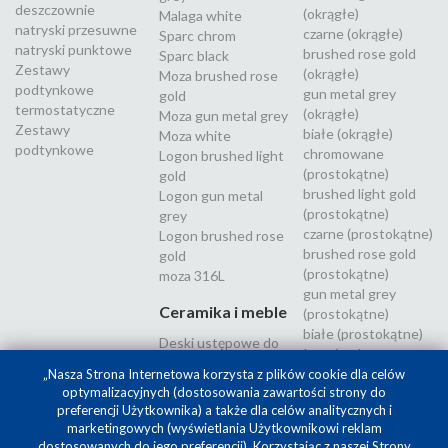
deszczownie
(okrągłe)
Malaga white
natryski przesuwne
czarne (okrągłe)
Sparc chrom
natryski punktowe
brushed rose gold
Sparc black
Zestawy
(okrągłe)
Moza brushed rose
podtynkowe
gun metal grey
gold
termostatyczne
(okrągłe)
Moza gun metal grey
Zestawy
białe (okrągłe)
Moza white
podtynkowe
chromowane
Logon brushed light
(prostokątne)
gold
brushed light gold
Logon gun metal
(prostokątne)
grey
czarne (prostokątne)
Logon brushed rose
brushed rose gold
gold
(prostokątne)
moza 316L
gun metal grey
Ceramika i meble
(prostokątne)
białe (prostokątne)
Deski ustępowe do
Inox (stal
WC
nierdzewna 316L)
„Nasza Strona Internetowa korzysta z plików cookie dla celów
optymalizacyjnych (dostosowania zawartości strony do
preferencji Użytkownika) a także dla celów analitycznych i
marketingowych (wyświetlania Użytkownikowi reklam
dostosowanych do jego preferencji). Korzystając z naszej Strony