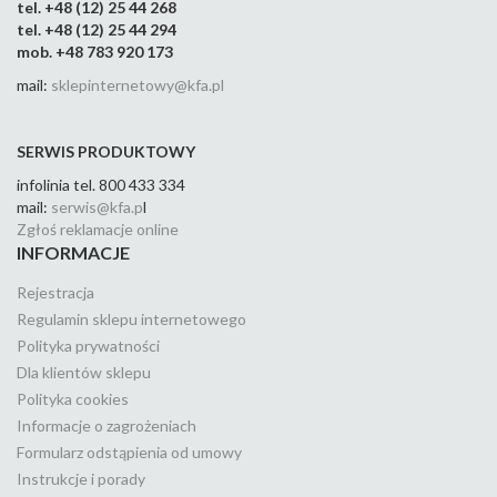
tel. +48 (12) 25 44 268
tel. +48 (12) 25 44 294
mob. +48 783 920 173
mail:
sklepinternetowy@kfa.pl
SERWIS PRODUKTOWY
infolinia tel. 800 433 334
mail:
serwis@kfa.p
l
Zgłoś reklamacje online
INFORMACJE
Rejestracja
Regulamin sklepu internetowego
Polityka prywatności
Dla klientów sklepu
Polityka cookies
Informacje o zagrożeniach
Formularz odstąpienia od umowy
Instrukcje i porady