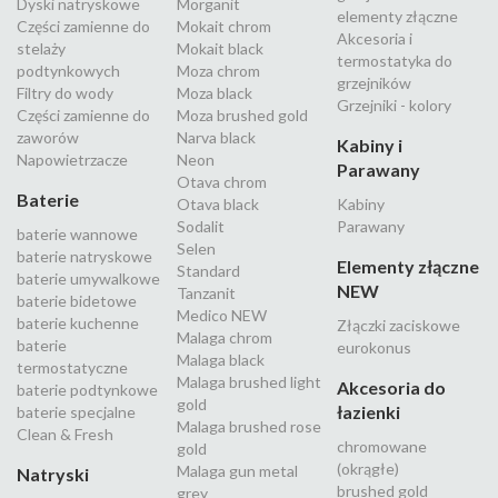
Dyski natryskowe
Morganit
elementy złączne
Części zamienne do
Mokait chrom
Akcesoria i
stelaży
Mokait black
termostatyka do
podtynkowych
Moza chrom
grzejników
Filtry do wody
Moza black
Grzejniki - kolory
Części zamienne do
Moza brushed gold
zaworów
Narva black
Kabiny i
Napowietrzacze
Neon
Parawany
Otava chrom
Baterie
Otava black
Kabiny
Sodalit
Parawany
baterie wannowe
Selen
baterie natryskowe
Elementy złączne
Standard
baterie umywalkowe
NEW
Tanzanit
baterie bidetowe
Medico NEW
baterie kuchenne
Złączki zaciskowe
Malaga chrom
baterie
eurokonus
Malaga black
termostatyczne
Malaga brushed light
Akcesoria do
baterie podtynkowe
gold
łazienki
baterie specjalne
Malaga brushed rose
Clean & Fresh
chromowane
gold
(okrągłe)
Malaga gun metal
Natryski
brushed gold
grey