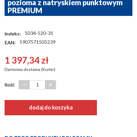
pozioma z natryskiem punktowym
PREMIUM
5034-520-31
Indeks:
5907571505239
EAN:
1 397,34 zł
Darmowa dostawa (Kurier)
Ilość
dodaj do koszyka