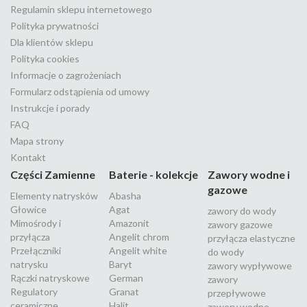
Regulamin sklepu internetowego
Polityka prywatności
Dla klientów sklepu
Polityka cookies
Informacje o zagrożeniach
Formularz odstąpienia od umowy
Instrukcje i porady
FAQ
Mapa strony
Kontakt
Części Zamienne
Baterie - kolekcje
Zawory wodne i
gazowe
Elementy natrysków
Abasha
Głowice
Agat
zawory do wody
Mimośrody i
Amazonit
zawory gazowe
przyłącza
Angelit chrom
przyłącza elastyczne
Przełączniki
Angelit white
do wody
natrysku
Baryt
zawory wypływowe
Rączki natryskowe
German
zawory
Regulatory
Granat
przepływowe
ceramiczne
Halit
zawory wodne