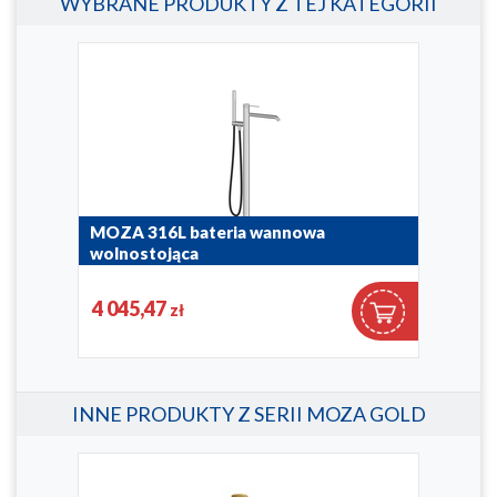
WYBRANE PRODUKTY Z TEJ KATEGORII
MOZA 316L bateria wannowa
MOZ
wolnostojąca
nab
5045-510-22
5032
4 045,47
56
zł
INNE PRODUKTY Z SERII MOZA GOLD