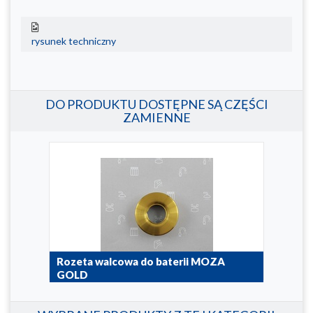
rysunek techniczny
DO PRODUKTU DOSTĘPNE SĄ CZĘŚCI
ZAMIENNE
Rozeta walcowa do baterii MOZA
Prz
GOLD
GOL
974-055-31
823-1