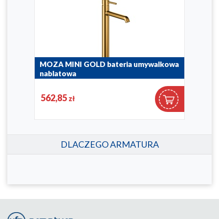
MOZA MINI GOLD bateria umywalkowa
MOZ
nablatowa
5032
5032-632-31
562,85
37
zł
DLACZEGO ARMATURA