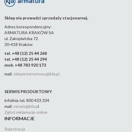
Sklep nie prowadzi sprzedaży stacjonarnej.
Adres korespondencyjny:
ARMATURA KRAKÓW SA
ul. Zakopiańska 72
30-418 Kraków
tel. +48 (12) 25 44 268
tel. +48 (12) 25 44 294
mob. +48 783 920 173
mail:
sklepinternetowy@kfa.pl
SERWIS PRODUKTOWY
infolinia tel. 800 433 334
mail:
serwis@kfa.p
l
Zgłoś reklamacje online
INFORMACJE
Rejestracja