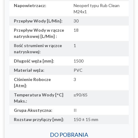
Napowietrzacz:
Neoperl typu Rub Clean
M24x1
Przepływ Wody [L/Min]:
30
Przepływ Wody w rączce
18
natryskowej [L/Min] :
Ilość strumieni w rączce
1
natryskowej:
Długość węża [mm]:
1500
Materiał węża:
PVC
Ciśnienie Robocze
3
[Atm]:
Temperatura Wody [°C]
≤90/65
Maks.:
Grupa Akustyczna:
II
Rozstaw przyłączy [mm]:
150 ± 15 mm
DO POBRANIA