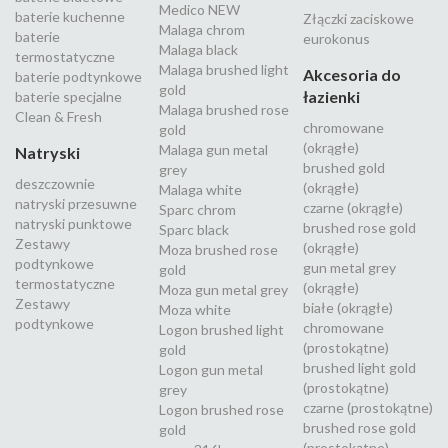
Medico NEW
baterie kuchenne
Złączki zaciskowe
Malaga chrom
baterie
eurokonus
Malaga black
termostatyczne
Malaga brushed light
Akcesoria do
baterie podtynkowe
gold
łazienki
baterie specjalne
Malaga brushed rose
Clean & Fresh
chromowane
gold
(okrągłe)
Malaga gun metal
Natryski
brushed gold
grey
deszczownie
(okrągłe)
Malaga white
natryski przesuwne
czarne (okrągłe)
Sparc chrom
natryski punktowe
brushed rose gold
Sparc black
Zestawy
(okrągłe)
Moza brushed rose
podtynkowe
gun metal grey
gold
termostatyczne
(okrągłe)
Moza gun metal grey
Zestawy
białe (okrągłe)
Moza white
podtynkowe
chromowane
Logon brushed light
(prostokątne)
gold
brushed light gold
Logon gun metal
(prostokątne)
grey
czarne (prostokątne)
Logon brushed rose
brushed rose gold
gold
(prostokątne)