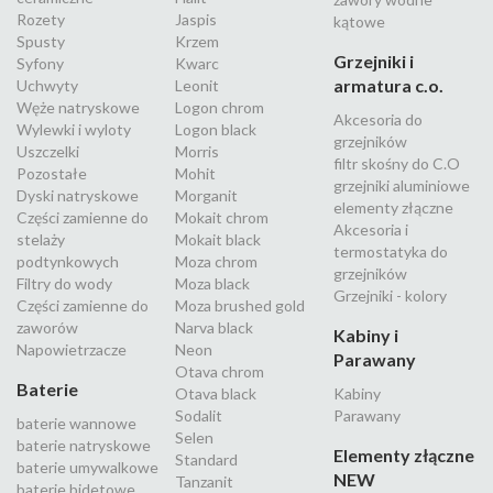
Rozety
Jaspis
kątowe
Spusty
Krzem
Grzejniki i
Syfony
Kwarc
armatura c.o.
Uchwyty
Leonit
Węże natryskowe
Logon chrom
Akcesoria do
Wylewki i wyloty
Logon black
grzejników
Uszczelki
Morris
filtr skośny do C.O
Pozostałe
Mohit
grzejniki aluminiowe
Dyski natryskowe
Morganit
elementy złączne
Części zamienne do
Mokait chrom
Akcesoria i
stelaży
Mokait black
termostatyka do
podtynkowych
Moza chrom
grzejników
Filtry do wody
Moza black
Grzejniki - kolory
Części zamienne do
Moza brushed gold
zaworów
Narva black
Kabiny i
Napowietrzacze
Neon
Parawany
Otava chrom
Baterie
Otava black
Kabiny
Sodalit
Parawany
baterie wannowe
Selen
baterie natryskowe
Elementy złączne
Standard
baterie umywalkowe
NEW
Tanzanit
baterie bidetowe