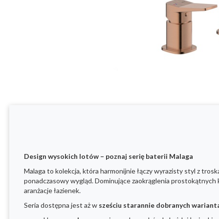
Design wysokich lotów – poznaj serię baterii Malaga
Malaga to kolekcja, która harmonijnie łączy wyrazisty styl z trosk
ponadczasowy wygląd. Dominujące zaokrąglenia prostokątnych k
aranżacje łazienek.
Seria dostępna jest aż w
sześciu starannie dobranych wariant