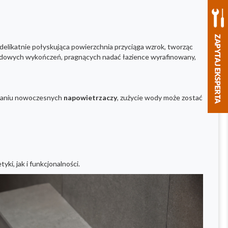
j delikatnie połyskująca powierzchnia przyciąga wzrok, tworząc
dardowych wykończeń, pragnących nadać łazience wyrafinowany,
sowaniu nowoczesnych
napowietrzaczy
, zużycie wody może zostać
ki, jak i funkcjonalności.