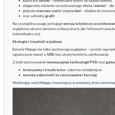
klasyczny
chrom
– uniwersalny wybór do każdej łazienki,
eleganckie odcienie szczotkowanego
złota
i
miedzi
– dla
głęboka
matowa czerń
i
czysta biel
– idealne do nowocze
oraz subtelny
grafit
Na szczególną uwagę zasługuje
wersja w kolorze szczotkowan
wyjątkowy akcent zarówno w klasycznych, jak i loftowych aranż
indywidualny styl.
Ekologia i trwałość w jednym
Baterie Malaga nie tylko zachwycają wyglądem – zostały zaproj
ograniczone nawet o
50%
, bez utraty komfortu użytkowania.
Z kolei zastosowanie
innowacyjnej technologii PVD
oraz
galwa
intensywny i trwały kolor
, odporny na blaknięcie
wysoką odporność na zarysowania i korozję
Wybierając serię Malaga, inwestujesz w armaturę, która zachowa 