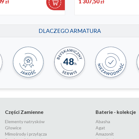
09
1 307,50
zł
zł
34
4522-221-34
DLACZEGO ARMATURA
Części Zamienne
Baterie - kolekcje
Elementy natrysków
Abasha
Głowice
Agat
Mimośrody i przyłącza
Amazonit