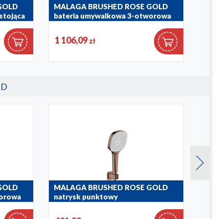
GOLD
MALAGA BRUSHED ROSE GOLD
MOZ
stojąca
bateria umywalkowa 3-otworowa
otw
ścienna rysunek
5035-
1 106,09
1 4
zł
4529-821-34
LD
GOLD
MALAGA BRUSHED ROSE GOLD
MAL
worowa
natrysk punktowy
nat
841-255-34
841-3