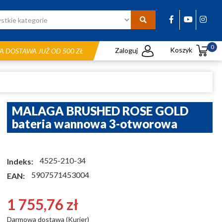
0
Koszyk
Zaloguj
 DOSTAWA JUŻ OD 500 ZŁ
MALAGA BRUSHED ROSE GOLD
bateria wannowa 3-otworowa
4525-210-34
Indeks:
5907571453004
EAN:
1 755,76 zł
Darmowa dostawa (Kurier)