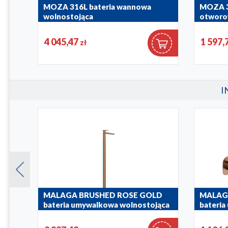
ia
MOZA 316L bateria wannowa
MOZA 3
wolnostojąca
otwor
5045-510-22
5045-210-
4 045,47
1 597,
zł
I
LD
MALAGA BRUSHED ROSE GOLD
MALAG
bateria umywalkowa wolnostojąca
bateri
ścienna
4522-510-34