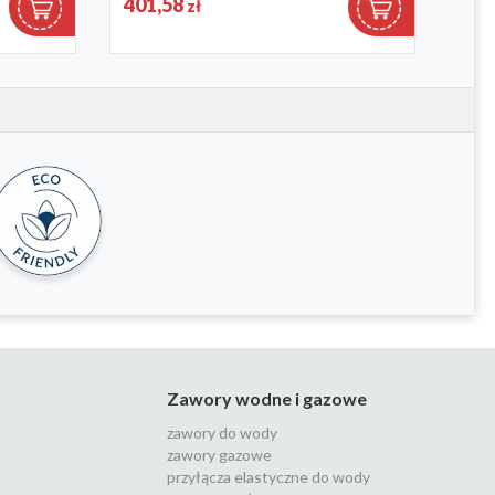
401,58
525
zł
Zawory wodne i gazowe
zawory do wody
zawory gazowe
przyłącza elastyczne do wody