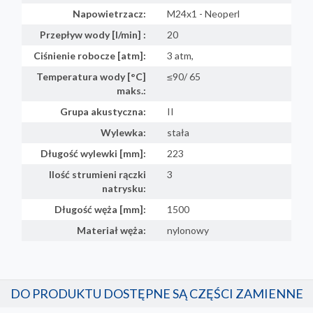
Napowietrzacz:
M24x1 - Neoperl
Przepływ wody [l/min] :
20
Ciśnienie robocze [atm]:
3 atm,
Temperatura wody [°C]
≤90/ 65
maks.:
Grupa akustyczna:
II
Wylewka:
stała
Długość wylewki [mm]:
223
Ilość strumieni rączki
3
natrysku:
Długość węża [mm]:
1500
Materiał węża:
nylonowy
DO PRODUKTU DOSTĘPNE SĄ CZĘŚCI ZAMIENNE