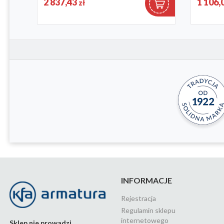
2 837,43
1 106,
zł
4529-821-
INFORMACJE
Rejestracja
Regulamin sklepu
internetowego
Sklep nie prowadzi