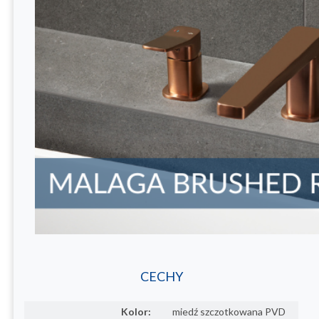
CECHY
Kolor:
miedź szczotkowana PVD