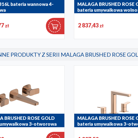
16L bateria wannowa 4-
MALAGA BRUSHED ROSE 
owa
bateria umywalkowa wolno
22
4522-510-34
77
2 837,43
zł
zł
NNE PRODUKTY Z SERII MALAGA BRUSHED ROSE GO
A BRUSHED ROSE GOLD
MALAGA BRUSHED ROSE 
a umywalkowa 3-otworowa
bateria umywalkowa 3-ot
 rysunek
stojąca