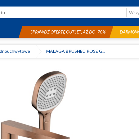
SPRAWDŹ OFERTĘ OUTLET, AŻ DO -70%
DARMOWA
ednouchwytowe
MALAGA BRUSHED ROSE G...