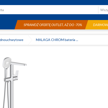
SPRAWDŹ OFERTĘ OUTLET, AŻ DO -70%
DARMOWA
ednouchwytowe
MALAGA CHROM bateria ...