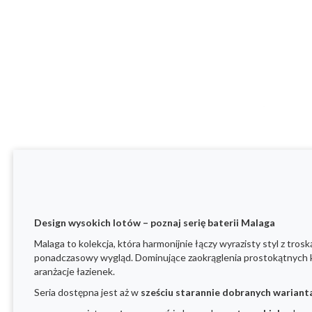
Design wysokich lotów – poznaj serię baterii Malaga
Malaga to kolekcja, która harmonijnie łączy wyrazisty styl z trosk
ponadczasowy wygląd. Dominujące zaokrąglenia prostokątnych k
aranżacje łazienek.
Seria dostępna jest aż w
sześciu starannie dobranych wariant