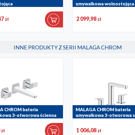
tojąca
umywalkowa wolnostojąca
22
4522-510-00
47
2 099,98
zł
zł
INNE PRODUKTY Z SERII MALAGA CHROM
 CHROM bateria
MALAGA CHROM bateria
kowa 3-otworowa ścienna
umywalkowa 3-otworowa s
00
4522-221-00
0
1 006,08
zł
zł