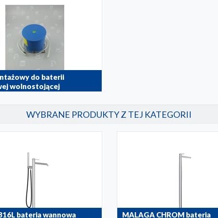
tażowy do baterii
ej wolnostojącej
8
WYBRANE PRODUKTY Z TEJ KATEGORII
16L bateria wannowa
MALAGA CHROM bateria