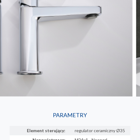
PARAMETRY
Element sterujący:
regulator ceramiczny Ø35
Napowietrzacz:
M24x1 - Neoperl