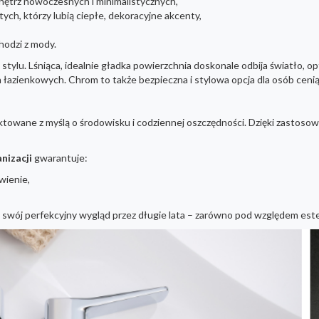
nętrz nowoczesnych i minimalistycznych,
 tych, którzy lubią ciepłe, dekoracyjne akcenty,
hodzi z mody.
tylu. Lśniąca, idealnie gładka powierzchnia doskonale odbija światło, op
 łazienkowych. Chrom to także bezpieczna i stylowa opcja dla osób cenią
ektowane z myślą o środowisku i codziennej oszczędności. Dzięki zasto
nizacji
gwarantuje:
wienie,
swój perfekcyjny wygląd przez długie lata – zarówno pod względem estety