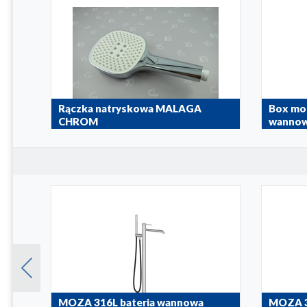
Rączka natryskowa MALAGA
Box mon
CHROM
wannow
842-062-00
814-120-9
ia
MOZA 316L bateria wannowa
MOZA 3