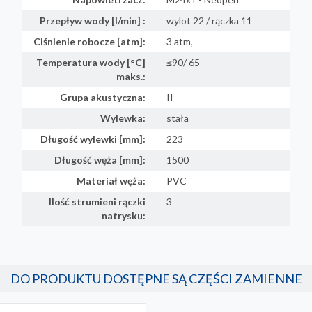
Przepływ wody [l/min] :
wylot 22 / rączka 11
Ciśnienie robocze [atm]:
3 atm,
Temperatura wody [°C]
≤90/ 65
maks.:
Grupa akustyczna:
II
Wylewka:
stała
Długość wylewki [mm]:
223
Długość węża [mm]:
1500
Materiał węża:
PVC
Ilość strumieni rączki
3
natrysku:
DO PRODUKTU DOSTĘPNE SĄ CZĘŚCI ZAMIENNE