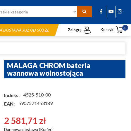
0
Koszyk
Zaloguj
 DOSTAWA JUŻ OD 500 ZŁ
MALAGA CHROM bateria
wannowa wolnostojąca
4525-510-00
Indeks:
5907571453189
EAN:
2 581,71 zł
Darmowa dostawa (Kurier)