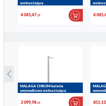
wolnostojąca
wolnos
5045-510-22
5045-510-
4 045,47
4 045,
zł
nowa
MALAGA CHROM bateria
MALAGA
umywalkowa wolnostojąca
umywal
4522-510-00
4529-821-
2 099,98
851,1
zł