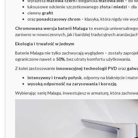
wyrazista
matowa czerń
i elegancka
matowa biel
– do w
luksusowe odcienie szczotkowanego
złota
i
miedzi
– dla
ciemny
grafit
oraz
ponadczasowy chrom
– klasyka, która nigdy nie wyc
Chromowana wersja baterii Malaga
to esencja uniwersalnego s
zarówno w nowoczesnych, jak i bardziej tradycyjnych aranżacjach
Ekologia i trwałość w jednym
Baterie Malaga nie tylko zachwycają wyglądem – zostały zaproj
ograniczone nawet o
50%
, bez utraty komfortu użytkowania.
Z kolei zastosowanie
innowacyjnej technologii PVD
oraz
galwa
intensywny i trwały połysk
, odporny na blaknięcie i mato
wysoką odporność na zarysowania i korozję
,
Wybierając serię Malaga, inwestujesz w armaturę, która zachowa 