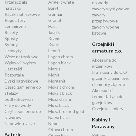
Przełączniki
Angelit white
do wody
natrysku
Baryt
zawory wypływowe
Rączki natryskowe
German
zawory
Regulatory
Granat
przepływowe
ceramiczne
Halit
zawory wodne
Rozety
Jaspis
kątowe
Spusty
Krzem
Grzejniki i
Syfony
Kwarc
armatura c.o.
Uchwyty
Leonit
Węże natryskowe
Logon chrom
Akcesoria do
Wylewki i wyloty
Logon black
grzejników
Uszczelki
Morris
filtr skośny do C.O
Pozostałe
Mohit
grzejniki aluminiowe
Dyski natryskowe
Morganit
elementy złączne
Części zamienne do
Mokait chrom
Akcesoria i
stelaży
Mokait black
termostatyka do
podtynkowych
Moza chrom
grzejników
Filtry do wody
Moza black
Grzejniki - kolory
Części zamienne do
Moza brushed gold
zaworów
Narva black
Kabiny i
Napowietrzacze
Neon
Parawany
Otava chrom
Baterie
Otava black
Kabiny