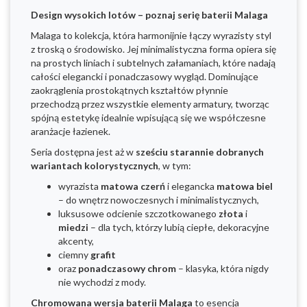
Design wysokich lotów – poznaj serię baterii Malaga
Malaga to kolekcja, która harmonijnie łączy wyrazisty styl
z troską o środowisko. Jej minimalistyczna forma opiera się
na prostych liniach i subtelnych załamaniach, które nadają
całości elegancki i ponadczasowy wygląd. Dominujące
zaokrąglenia prostokątnych kształtów płynnie
przechodzą przez wszystkie elementy armatury, tworząc
spójną estetykę idealnie wpisującą się we współczesne
aranżacje łazienek.
Seria dostępna jest aż w
sześciu starannie dobranych
wariantach kolorystycznych
, w tym:
wyrazista
matowa czerń
i elegancka
matowa biel
– do wnętrz nowoczesnych i minimalistycznych,
luksusowe odcienie szczotkowanego
złota
i
miedzi
– dla tych, którzy lubią ciepłe, dekoracyjne
akcenty,
ciemny
grafit
oraz
ponadczasowy chrom
– klasyka, która nigdy
nie wychodzi z mody.
Chromowana wersja baterii Malaga
to esencja