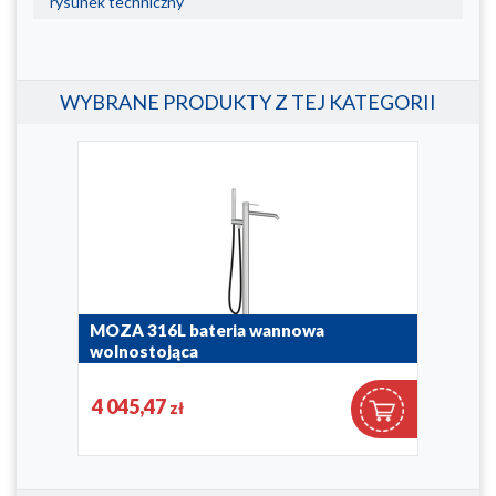
rysunek techniczny
WYBRANE PRODUKTY Z TEJ KATEGORII
MOZA 316L bateria wannowa
MAL
wolnostojąca
wol
5045-510-22
4522
4 045,47
2 0
zł