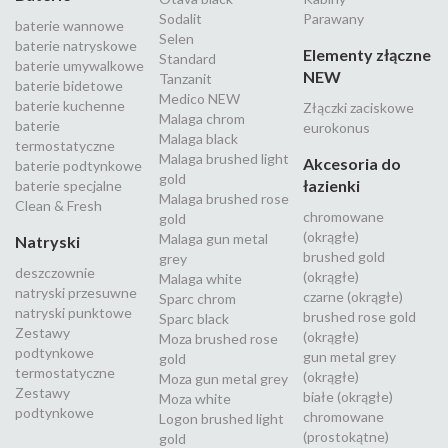
Sodalit
Parawany
baterie wannowe
Selen
baterie natryskowe
Elementy złączne
Standard
baterie umywalkowe
NEW
Tanzanit
baterie bidetowe
Medico NEW
baterie kuchenne
Złączki zaciskowe
Malaga chrom
baterie
eurokonus
Malaga black
termostatyczne
Malaga brushed light
Akcesoria do
baterie podtynkowe
gold
łazienki
baterie specjalne
Malaga brushed rose
Clean & Fresh
chromowane
gold
(okrągłe)
Malaga gun metal
Natryski
brushed gold
grey
deszczownie
(okrągłe)
Malaga white
natryski przesuwne
czarne (okrągłe)
Sparc chrom
natryski punktowe
brushed rose gold
Sparc black
Zestawy
(okrągłe)
Moza brushed rose
podtynkowe
gun metal grey
gold
termostatyczne
(okrągłe)
Moza gun metal grey
Zestawy
białe (okrągłe)
Moza white
podtynkowe
chromowane
Logon brushed light
(prostokątne)
gold