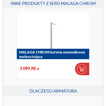
INNE PRODUKTY Z SERII MALAGA CHROM
3-
MALAGA CHROM bateria umywalkowa
MAL
wolnostojąca
3-o
4522-510-00
4529
2 099,98
85
zł
DLACZEGO ARMATURA