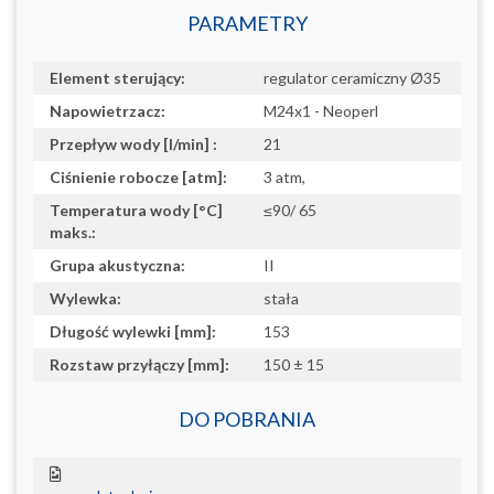
PARAMETRY
Element sterujący:
regulator ceramiczny Ø35
Napowietrzacz:
M24x1 - Neoperl
Przepływ wody [l/min] :
21
Ciśnienie robocze [atm]:
3 atm,
Temperatura wody [°C]
≤90/ 65
maks.:
Grupa akustyczna:
II
Wylewka:
stała
Długość wylewki [mm]:
153
Rozstaw przyłączy [mm]:
150 ± 15
DO POBRANIA