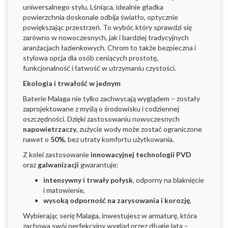
uniwersalnego stylu. Lśniąca, idealnie gładka
powierzchnia doskonale odbija światło, optycznie
powiększając przestrzeń. To wybór, który sprawdzi się
zarówno w nowoczesnych, jak i bardziej tradycyjnych
aranżacjach łazienkowych. Chrom to także bezpieczna i
stylowa opcja dla osób ceniących prostotę,
funkcjonalność i łatwość w utrzymaniu czystości.
Ekologia i trwałość w jednym
Baterie Malaga nie tylko zachwycają wyglądem – zostały
zaprojektowane z myślą o środowisku i codziennej
oszczędności. Dzięki zastosowaniu nowoczesnych
napowietrzaczy
, zużycie wody może zostać ograniczone
nawet o
50%
, bez utraty komfortu użytkowania.
Z kolei zastosowanie
innowacyjnej technologii PVD
oraz
galwanizacji
gwarantuje:
intensywny i trwały połysk
, odporny na blaknięcie
i matowienie,
wysoką odporność na zarysowania i korozję
,
Wybierając serię Malaga, inwestujesz w armaturę, która
zachowa swój perfekcyjny wygląd przez długie lata –