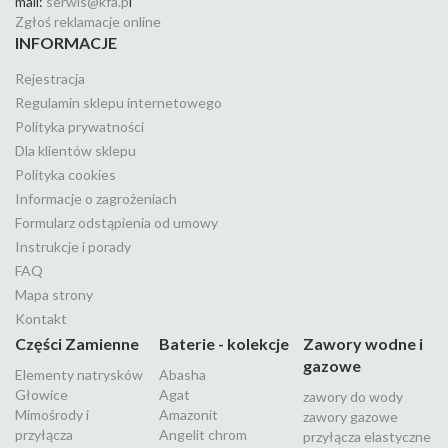
mail:
serwis@kfa.p
l
Zgłoś reklamacje online
INFORMACJE
Rejestracja
Regulamin sklepu internetowego
Polityka prywatności
Dla klientów sklepu
Polityka cookies
Informacje o zagrożeniach
Formularz odstąpienia od umowy
Instrukcje i porady
FAQ
Mapa strony
Kontakt
Części Zamienne
Baterie - kolekcje
Zawory wodne i
gazowe
Elementy natrysków
Abasha
Głowice
Agat
zawory do wody
Mimośrody i
Amazonit
zawory gazowe
przyłącza
Angelit chrom
przyłącza elastyczne