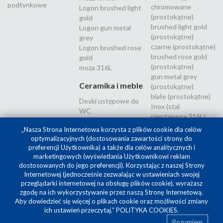
podtynkowe
chromowane
Logon brushed light
(prostokątne)
gold
brushed light gold
Logon gun metal
(prostokątne)
grey
czarne (prostokątne)
Logon brushed rose
brushed rose gold
gold
(prostokątne)
moza 316L
gun metal grey
Ceramika i meble
(prostokątne)
białe (prostokątne)
Deski ustępowe do
Inox (stal
WC
nierdzewna 316L)
„Nasza Strona Internetowa korzysta z plików cookie dla celów
optymalizacyjnych (dostosowania zawartości strony do
preferencji Użytkownika) a także dla celów analitycznych i
marketingowych (wyświetlania Użytkownikowi reklam
dostosowanych do jego preferencji). Korzystając z naszej Strony
Internetowej (jednocześnie zezwalając w ustawieniach swojej
przeglądarki internetowej na obsługę plików cookie), wyrażasz
zgodę na ich wykorzystywanie przez naszą Stronę Internetową.
Aby dowiedzieć się więcej o plikach cookie oraz możliwości zmiany
Projekt i realizacja
SilverCube
ich ustawień przeczytaj.”
POLITYKA COOKIES
.
Rozumiem