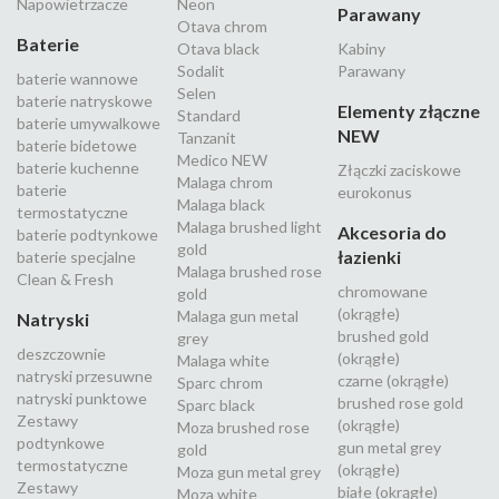
Napowietrzacze
Neon
Parawany
Otava chrom
Baterie
Otava black
Kabiny
Sodalit
Parawany
baterie wannowe
Selen
baterie natryskowe
Elementy złączne
Standard
baterie umywalkowe
NEW
Tanzanit
baterie bidetowe
Medico NEW
baterie kuchenne
Złączki zaciskowe
Malaga chrom
baterie
eurokonus
Malaga black
termostatyczne
Malaga brushed light
Akcesoria do
baterie podtynkowe
gold
łazienki
baterie specjalne
Malaga brushed rose
Clean & Fresh
chromowane
gold
(okrągłe)
Malaga gun metal
Natryski
brushed gold
grey
deszczownie
(okrągłe)
Malaga white
natryski przesuwne
czarne (okrągłe)
Sparc chrom
natryski punktowe
brushed rose gold
Sparc black
Zestawy
(okrągłe)
Moza brushed rose
podtynkowe
gun metal grey
gold
termostatyczne
(okrągłe)
Moza gun metal grey
Zestawy
białe (okrągłe)
Moza white