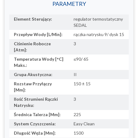
PARAMETRY
Element Sterujący:
regulator termostatyczny
SEDAL
Przepływ Wody [L/Min]:
rączka natrysku 9/ dysk 15
Ciśnienie Robocze
3
[Atm]:
Temperatura Wody [°C]
≤90/ 65
Maks.:
Grupa Akustyczna:
II
Rozstaw Przyłączy
150 ± 15
[Mm]:
Ilość Strumieni Rączki
3
Natrysku:
Średnica Talerza [Mm]:
225
System Czyszczenia:
Easy Clean
Długość Węża [Mm]:
1500