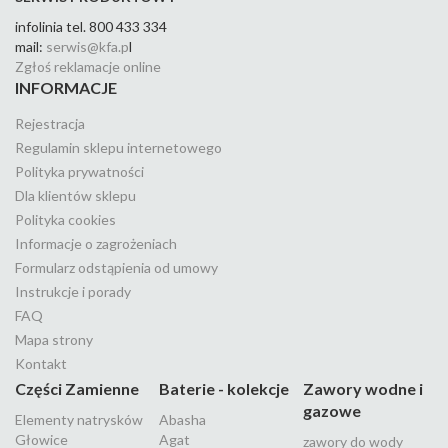
infolinia tel. 800 433 334
mail:
serwis@kfa.p
l
Zgłoś reklamacje online
INFORMACJE
Rejestracja
Regulamin sklepu internetowego
Polityka prywatności
Dla klientów sklepu
Polityka cookies
Informacje o zagrożeniach
Formularz odstąpienia od umowy
Instrukcje i porady
FAQ
Mapa strony
Kontakt
Części Zamienne
Baterie - kolekcje
Zawory wodne i
gazowe
Elementy natrysków
Abasha
Głowice
Agat
zawory do wody