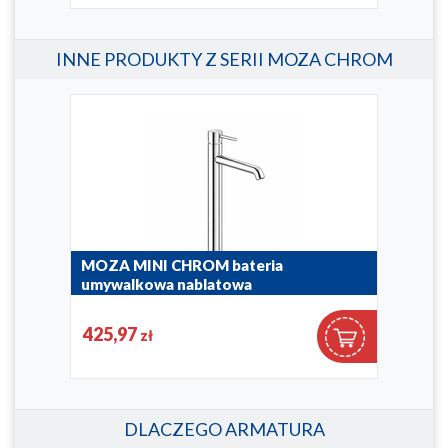
INNE PRODUKTY Z SERII MOZA CHROM
ią
MOZA MINI CHROM bateria
MOZ
umywalkowa nablatowa
umy
5032-632-00
5032
425,97
25
zł
DLACZEGO ARMATURA