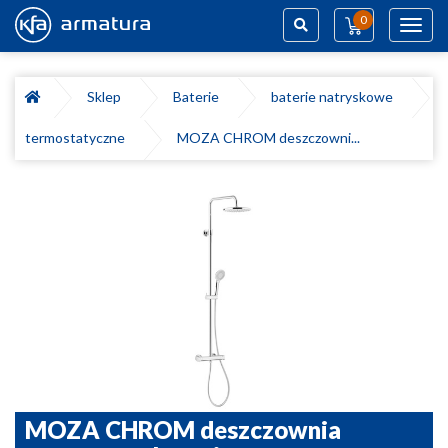
0
Toggl
navig
Szukaj
Sklep
Baterie
baterie natryskowe
termostatyczne
MOZA CHROM deszczowni...
MOZA CHROM deszczownia