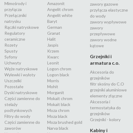
Mimośrody i
Amazonit
zawory gazowe
przyłącza
Angelit chrom
przyłącza elastyczne
Przełączniki
Angelit white
do wody
natrysku
Baryt
zawory wypływowe
Rączki natryskowe
German
zawory
Regulatory
Granat
przepływowe
ceramiczne
Halit
zawory wodne
Rozety
Jaspis
kątowe
Spusty
Krzem
Grzejniki i
Syfony
Kwarc
armatura c.o.
Uchwyty
Leonit
Węże natryskowe
Logon chrom
Akcesoria do
Wylewki i wyloty
Logon black
grzejników
Uszczelki
Morris
filtr skośny do C.O
Pozostałe
Mohit
grzejniki aluminiowe
Dyski natryskowe
Morganit
elementy złączne
Części zamienne do
Mokait chrom
Akcesoria i
stelaży
Mokait black
termostatyka do
podtynkowych
Moza chrom
grzejników
Filtry do wody
Moza black
Grzejniki - kolory
Części zamienne do
Moza brushed gold
zaworów
Narva black
Kabiny i