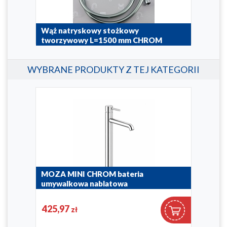
i
Wąż natryskowy stożkowy
Uch
tworzywowy L=1500 mm CHROM
bat
MO
843-170-00
WYBRANE PRODUKTY Z TEJ KATEGORII
892-9
MOZA MINI CHROM bateria
MOZ
umywalkowa nablatowa
umy
5032-632-00
5032
425,97
25
zł