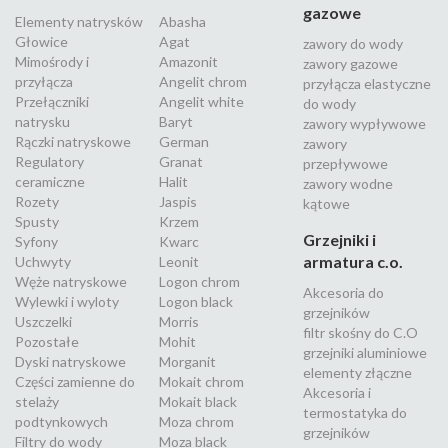
gazowe
Elementy natrysków
Abasha
Głowice
Agat
zawory do wody
Mimośrody i
Amazonit
zawory gazowe
przyłącza
Angelit chrom
przyłącza elastyczne
Przełączniki
Angelit white
do wody
natrysku
Baryt
zawory wypływowe
Rączki natryskowe
German
zawory
Regulatory
Granat
przepływowe
ceramiczne
Halit
zawory wodne
Rozety
Jaspis
kątowe
Spusty
Krzem
Grzejniki i
Syfony
Kwarc
armatura c.o.
Uchwyty
Leonit
Węże natryskowe
Logon chrom
Akcesoria do
Wylewki i wyloty
Logon black
grzejników
Uszczelki
Morris
filtr skośny do C.O
Pozostałe
Mohit
grzejniki aluminiowe
Dyski natryskowe
Morganit
elementy złączne
Części zamienne do
Mokait chrom
Akcesoria i
stelaży
Mokait black
termostatyka do
podtynkowych
Moza chrom
grzejników
Filtry do wody
Moza black