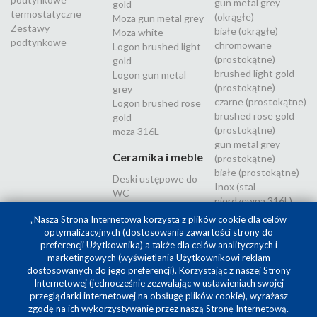
gun metal grey
gold
termostatyczne
(okrągłe)
Moza gun metal grey
Zestawy
białe (okrągłe)
Moza white
podtynkowe
chromowane
Logon brushed light
(prostokątne)
gold
brushed light gold
Logon gun metal
(prostokątne)
grey
czarne (prostokątne)
Logon brushed rose
brushed rose gold
gold
(prostokątne)
moza 316L
gun metal grey
Ceramika i meble
(prostokątne)
białe (prostokątne)
Deski ustępowe do
Inox (stal
WC
nierdzewna 316L)
„Nasza Strona Internetowa korzysta z plików cookie dla celów
optymalizacyjnych (dostosowania zawartości strony do
preferencji Użytkownika) a także dla celów analitycznych i
marketingowych (wyświetlania Użytkownikowi reklam
dostosowanych do jego preferencji). Korzystając z naszej Strony
Internetowej (jednocześnie zezwalając w ustawieniach swojej
przeglądarki internetowej na obsługę plików cookie), wyrażasz
zgodę na ich wykorzystywanie przez naszą Stronę Internetową.