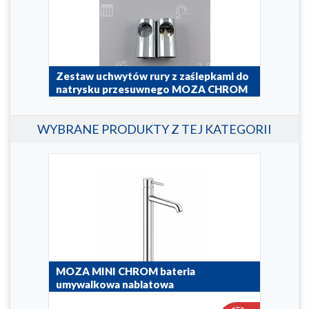
Zestaw uchwytów rury z zaślepkami do
Wąż
natrysku przesuwnego MOZA CHROM
two
845-200-00
843-1
WYBRANE PRODUKTY Z TEJ KATEGORII
MOZA MINI CHROM bateria
MOZ
umywalkowa nablatowa
umy