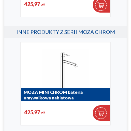
5032-632-00
5032
425,97
25
zł
INNE PRODUKTY Z SERII MOZA CHROM
ią
MOZA MINI CHROM bateria
MOZ
umywalkowa nablatowa
umy
5032-632-00
5032
425,97
25
zł