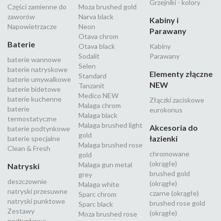
Grzejniki - kolory
Części zamienne do
Moza brushed gold
zaworów
Narva black
Kabiny i
Napowietrzacze
Neon
Parawany
Otava chrom
Baterie
Otava black
Kabiny
Sodalit
Parawany
baterie wannowe
Selen
baterie natryskowe
Elementy złączne
Standard
baterie umywalkowe
NEW
Tanzanit
baterie bidetowe
Medico NEW
baterie kuchenne
Złączki zaciskowe
Malaga chrom
baterie
eurokonus
Malaga black
termostatyczne
Malaga brushed light
Akcesoria do
baterie podtynkowe
gold
łazienki
baterie specjalne
Malaga brushed rose
Clean & Fresh
chromowane
gold
(okrągłe)
Malaga gun metal
Natryski
brushed gold
grey
deszczownie
(okrągłe)
Malaga white
natryski przesuwne
czarne (okrągłe)
Sparc chrom
natryski punktowe
brushed rose gold
Sparc black
Zestawy
(okrągłe)
Moza brushed rose
podtynkowe