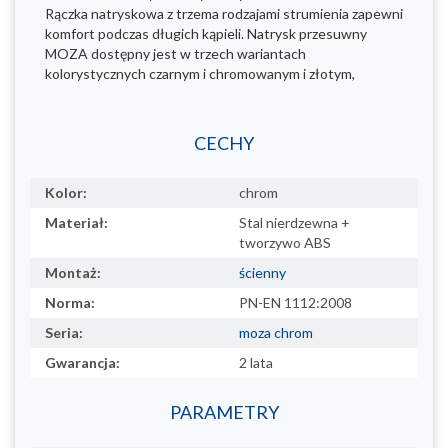
Rączka natryskowa z trzema rodzajami strumienia zapewni
komfort podczas długich kąpieli. Natrysk przesuwny
MOZA dostępny jest w trzech wariantach
kolorystycznych czarnym i chromowanym i złotym,
CECHY
Kolor:
chrom
Materiał:
Stal nierdzewna +
tworzywo ABS
Montaż:
ścienny
Norma:
PN-EN 1112:2008
Seria:
moza chrom
Gwarancja:
2 lata
PARAMETRY