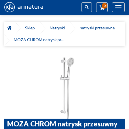
0
Toggl
navig
Szukaj
Sklep
Natryski
natryski przesuwne
MOZA CHROM natrysk pr...
MOZA CHROM natrysk przesuwny