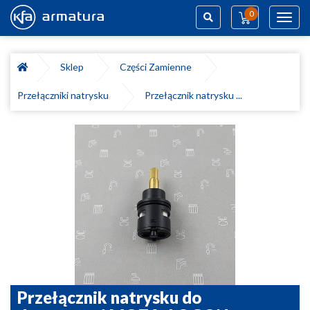
0
Toggl
navig
Szukaj
Sklep
Części Zamienne
Przełączniki natrysku
Przełącznik natrysku ...
Przełącznik natrysku do