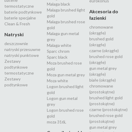
baterie
eurokonus
Malaga black
termostatyczne
Malaga brushed light
Akcesoria do
baterie podtynkowe
gold
łazienki
baterie specjalne
Malaga brushed rose
Clean & Fresh
chromowane
gold
(okrągłe)
Malaga gun metal
Natryski
brushed gold
grey
deszczownie
(okrągłe)
Malaga white
natryski przesuwne
czarne (okrągłe)
Sparc chrom
natryski punktowe
brushed rose gold
Sparc black
Zestawy
(okrągłe)
Moza brushed rose
podtynkowe
gun metal grey
gold
termostatyczne
(okrągłe)
Moza gun metal grey
Zestawy
białe (okrągłe)
Moza white
podtynkowe
chromowane
Logon brushed light
(prostokątne)
gold
brushed light gold
Logon gun metal
(prostokątne)
grey
czarne (prostokątne)
Logon brushed rose
brushed rose gold
gold
(prostokątne)
moza 316L
gun metal grey