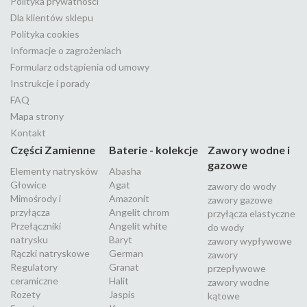
Polityka prywatności
Dla klientów sklepu
Polityka cookies
Informacje o zagrożeniach
Formularz odstąpienia od umowy
Instrukcje i porady
FAQ
Mapa strony
Kontakt
Części Zamienne
Baterie - kolekcje
Zawory wodne i
gazowe
Elementy natrysków
Abasha
Głowice
Agat
zawory do wody
Mimośrody i
Amazonit
zawory gazowe
przyłącza
Angelit chrom
przyłącza elastyczne
Przełączniki
Angelit white
do wody
natrysku
Baryt
zawory wypływowe
Rączki natryskowe
German
zawory
Regulatory
Granat
przepływowe
ceramiczne
Halit
zawory wodne
Rozety
Jaspis
kątowe