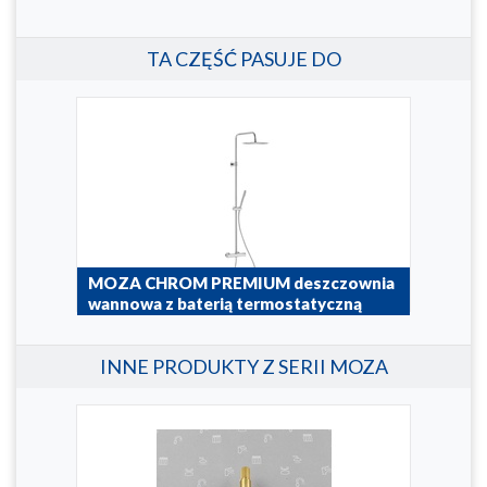
TA CZĘŚĆ PASUJE DO
ą
MOZA CHROM PREMIUM deszczownia
MOZ
wannowa z baterią termostatyczną
wan
5736-921-00
5736
INNE PRODUKTY Z SERII MOZA