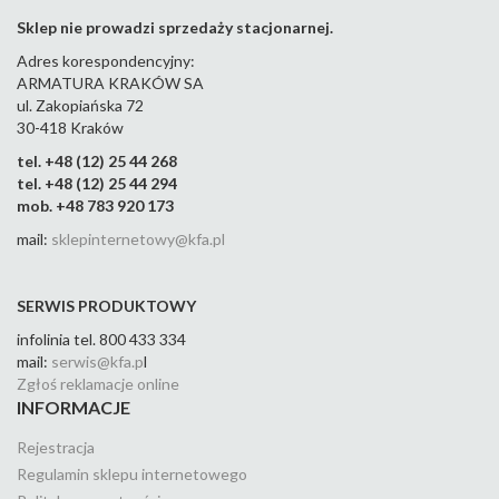
Sklep nie prowadzi sprzedaży stacjonarnej.
Adres korespondencyjny:
ARMATURA KRAKÓW SA
ul. Zakopiańska 72
30-418 Kraków
tel. +48 (12) 25 44 268
tel. +48 (12) 25 44 294
mob. +48 783 920 173
mail:
sklepinternetowy@kfa.pl
SERWIS PRODUKTOWY
infolinia tel. 800 433 334
mail:
serwis@kfa.p
l
Zgłoś reklamacje online
INFORMACJE
Rejestracja
Regulamin sklepu internetowego