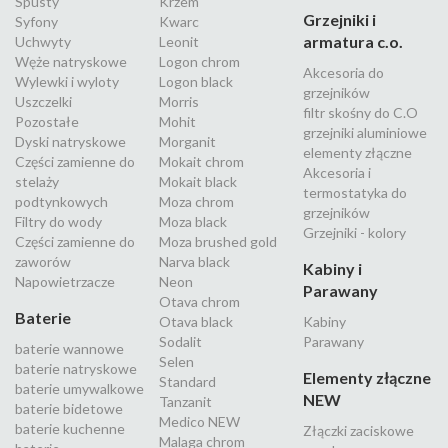
Spusty
Krzem
Grzejniki i
Syfony
Kwarc
armatura c.o.
Uchwyty
Leonit
Węże natryskowe
Logon chrom
Akcesoria do
Wylewki i wyloty
Logon black
grzejników
Uszczelki
Morris
filtr skośny do C.O
Pozostałe
Mohit
grzejniki aluminiowe
Dyski natryskowe
Morganit
elementy złączne
Części zamienne do
Mokait chrom
Akcesoria i
stelaży
Mokait black
termostatyka do
podtynkowych
Moza chrom
grzejników
Filtry do wody
Moza black
Grzejniki - kolory
Części zamienne do
Moza brushed gold
zaworów
Narva black
Kabiny i
Napowietrzacze
Neon
Parawany
Otava chrom
Baterie
Otava black
Kabiny
Sodalit
Parawany
baterie wannowe
Selen
baterie natryskowe
Elementy złączne
Standard
baterie umywalkowe
NEW
Tanzanit
baterie bidetowe
Medico NEW
baterie kuchenne
Złączki zaciskowe
Malaga chrom