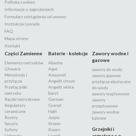
Polityka cookies
Informacje o zagrożeniach
Formularz odstąpienia od umowy
Instrukcje i porady
FAQ
Mapa strony
Kontakt
Części Zamienne
Baterie - kolekcje
Zawory wodne i
gazowe
Elementy natrysków
Abasha
Głowice
Agat
zawory do wody
Mimośrody i
Amazonit
zawory gazowe
przyłącza
Angelit chrom
przyłącza elastyczne
Przełączniki
Angelit white
do wody
natrysku
Baryt
zawory wypływowe
Rączki natryskowe
German
zawory
Regulatory
Granat
przepływowe
ceramiczne
Halit
zawory wodne
Rozety
Jaspis
kątowe
Spusty
Krzem
Grzejniki i
Syfony
Kwarc
armatura c.o.
Uchwyty
Leonit