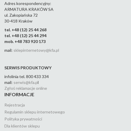
Adres korespondencyjny:
ARMATURA KRAKÓW SA
ul. Zakopiańska 72
30-418 Kraków
tel. +48 (12) 25 44 268
tel. +48 (12) 25 44 294
mob. +48 783 920 173
mail:
sklepinternetowy@kfa.pl
SERWIS PRODUKTOWY
infolinia tel. 800 433 334
mail:
serwis@kfa.p
l
Zgłoś reklamacje online
INFORMACJE
Rejestracja
Regulamin sklepu internetowego
Polityka prywatności
Dla klientów sklepu