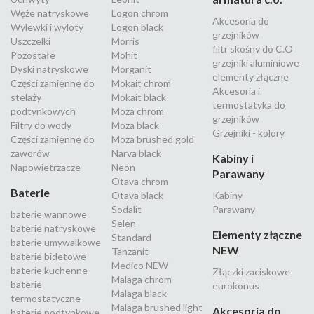
Węże natryskowe
Logon chrom
Akcesoria do
Wylewki i wyloty
Logon black
grzejników
Uszczelki
Morris
filtr skośny do C.O
Pozostałe
Mohit
grzejniki aluminiowe
Dyski natryskowe
Morganit
elementy złączne
Części zamienne do
Mokait chrom
Akcesoria i
stelaży
Mokait black
termostatyka do
podtynkowych
Moza chrom
grzejników
Filtry do wody
Moza black
Grzejniki - kolory
Części zamienne do
Moza brushed gold
zaworów
Narva black
Kabiny i
Napowietrzacze
Neon
Parawany
Otava chrom
Baterie
Otava black
Kabiny
Sodalit
Parawany
baterie wannowe
Selen
baterie natryskowe
Elementy złączne
Standard
baterie umywalkowe
NEW
Tanzanit
baterie bidetowe
Medico NEW
baterie kuchenne
Złączki zaciskowe
Malaga chrom
baterie
eurokonus
Malaga black
termostatyczne
Malaga brushed light
Akcesoria do
baterie podtynkowe