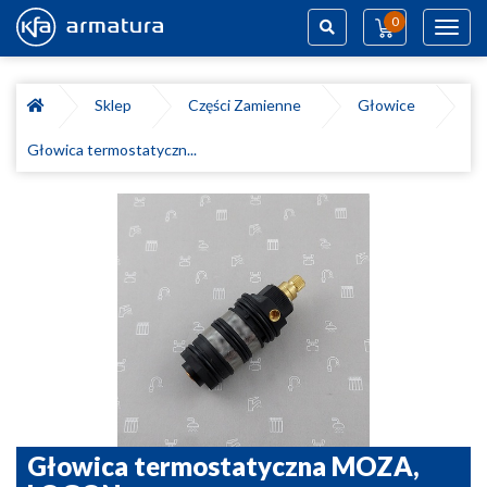
0
Toggl
navig
Szukaj
Sklep
Części Zamienne
Głowice
Głowica termostatyczn...
Głowica termostatyczna MOZA,