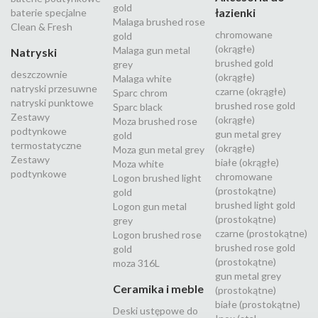
gold
łazienki
baterie specjalne
Malaga brushed rose
Clean & Fresh
chromowane
gold
(okrągłe)
Malaga gun metal
Natryski
brushed gold
grey
deszczownie
(okrągłe)
Malaga white
natryski przesuwne
czarne (okrągłe)
Sparc chrom
natryski punktowe
brushed rose gold
Sparc black
Zestawy
(okrągłe)
Moza brushed rose
podtynkowe
gun metal grey
gold
termostatyczne
(okrągłe)
Moza gun metal grey
Zestawy
białe (okrągłe)
Moza white
podtynkowe
chromowane
Logon brushed light
(prostokątne)
gold
brushed light gold
Logon gun metal
(prostokątne)
grey
czarne (prostokątne)
Logon brushed rose
brushed rose gold
gold
(prostokątne)
moza 316L
gun metal grey
Ceramika i meble
(prostokątne)
białe (prostokątne)
Deski ustępowe do