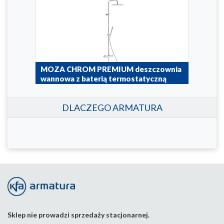
ą
MOZA CHROM PREMIUM deszczownia
MOZ
wannowa z baterią termostatyczną
wan
5736-921-00
5736
DLACZEGO ARMATURA
Sklep nie prowadzi sprzedaży stacjonarnej.