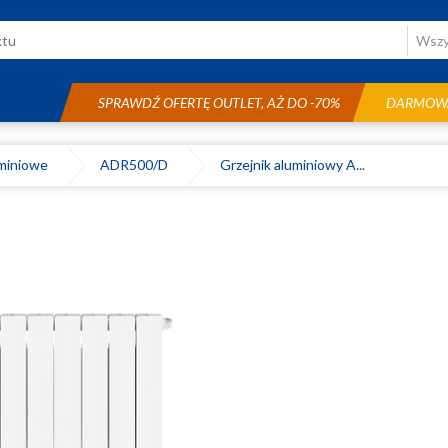
SPRAWDŹ OFERTĘ OUTLET, AŻ DO -70%
DARMOWA
luminiowe
ADR500/D
Grzejnik aluminiowy A...