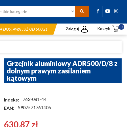
0
Koszyk
Zaloguj
 DOSTAWA JUŻ OD 500 ZŁ
Grzejnik aluminiowy ADR500/D/8 z
dolnym prawym zasilaniem
kątowym
763-081-44
Indeks:
5907571761406
EAN:
630,87 zł