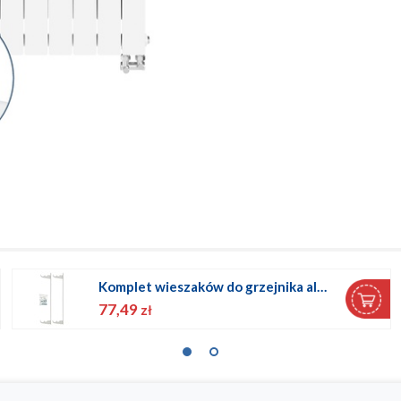
Komplet wsporników - wieszaków do grzejnika aluminiowego
47,06
zł