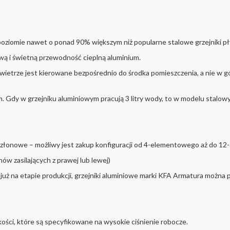
poziomie nawet o ponad 90% większym niż popularne stalowe grzejniki pł
ą i świetną przewodność cieplną aluminium.
etrze jest kierowane bezpośrednio do środka pomieszczenia, a nie w gór
. Gdy w grzejniku aluminiowym pracują 3 litry wody, to w modelu stalowy
członowe – możliwy jest zakup konfiguracji od 4-elementowego aż do 
ów zasilających z prawej lub lewej)
ż na etapie produkcji, grzejniki aluminiowe marki KFA Armatura można po
kości, które są specyfikowane na wysokie ciśnienie robocze.