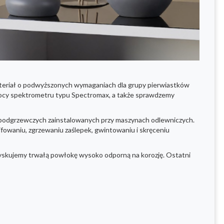
materiał o podwyższonych wymaganiach dla grupy pierwiastków
ocy spektrometru typu Spectromax, a także sprawdzemy
ów podgrzewczych zainstalowanych przy maszynach odlewniczych.
ifowaniu, zgrzewaniu zaślepek, gwintowaniu i skręceniu
zyskujemy trwałą powłokę wysoko odporną na korozję. Ostatni