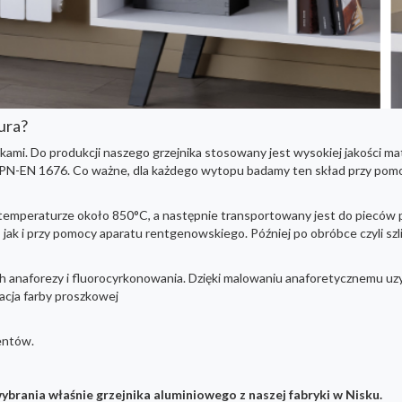
ura?
ami. Do produkcji naszego grzejnika stosowany jest wysokiej jakości 
PN-EN 1676. Co ważne, dla każdego wytopu badamy ten skład przy pom
st w temperaturze około 850°C, a następnie transportowany jest do piec
jak i przy pomocy aparatu rentgenowskiego. Później po obróbce czyli szl
h anaforezy i fluorocyrkonowania. Dzięki malowaniu anaforetycznemu u
acja farby proszkowej
ientów.
brania właśnie grzejnika aluminiowego z naszej fabryki w Nisku.