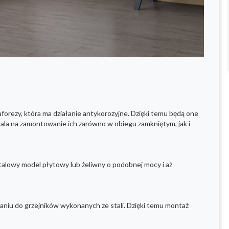
orezy, która ma działanie antykorozyjne. Dzięki temu będą one
wala na zamontowanie ich zarówno w obiegu zamkniętym, jak i
 stalowy model płytowy lub żeliwny o podobnej mocy i aż
naniu do grzejników wykonanych ze stali. Dzięki temu montaż