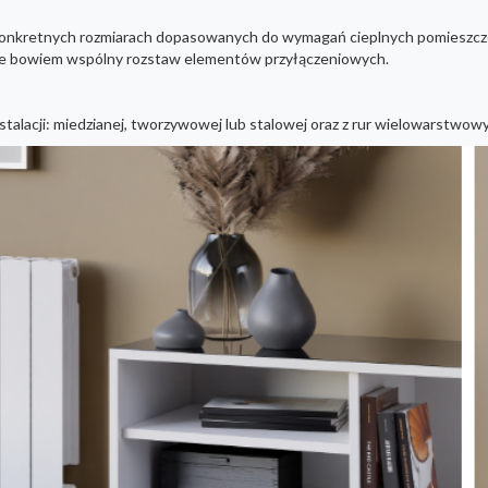
 konkretnych rozmiarach dopasowanych do wymagań cieplnych pomieszcze
y je bowiem wspólny rozstaw elementów przyłączeniowych.
talacji: miedzianej, tworzywowej lub stalowej oraz z rur wielowarstwow