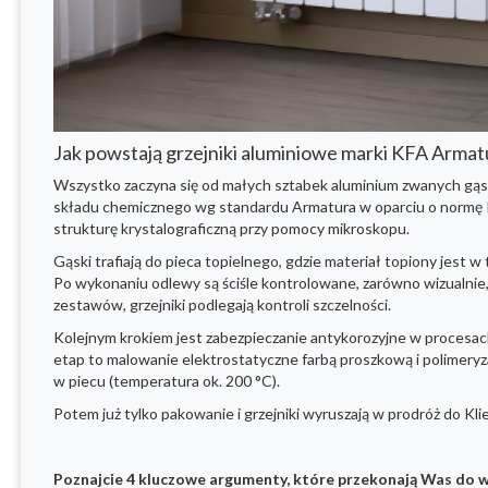
Jak powstają grzejniki aluminiowe marki KFA Armat
Wszystko zaczyna się od małych sztabek aluminium zwanych gąsk
składu chemicznego wg standardu Armatura w oparciu o normę 
strukturę krystalograficzną przy pomocy mikroskopu.
Gąski trafiają do pieca topielnego, gdzie materiał topiony je
Po wykonaniu odlewy są ściśle kontrolowane, zarówno wizualnie, 
zestawów, grzejniki podlegają kontroli szczelności.
Kolejnym krokiem jest zabezpieczanie antykorozyjne w procesac
etap to malowanie elektrostatyczne farbą proszkową i polimeryz
w piecu (temperatura ok. 200 °C).
Potem już tylko pakowanie i grzejniki wyruszają w prodróż do Kl
Poznajcie 4 kluczowe argumenty, które przekonają Was do wy