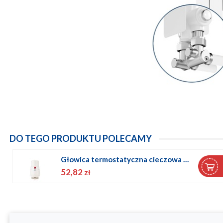
DO TEGO PRODUKTU POLECAMY
Wieszak do grzejników z kołkiem rozporowym BIAŁY 1szt.
5,35
zł