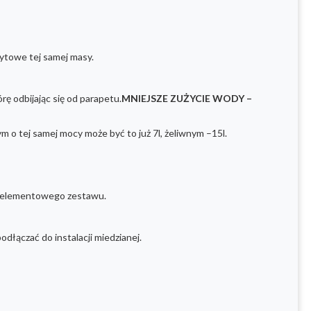
ytowe tej samej masy.
ę odbijając się od parapetu.
MNIEJSZE ZUŻYCIE WODY –
m o tej samej mocy może być to już 7l, żeliwnym –15l.
12-elementowego zestawu.
dłączać do instalacji miedzianej.