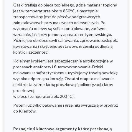
Gąski trafiają do pieca topielnego, gdzie materiał topiony
jest w temperaturze około 850°C, a następnie
transportowany jest do pieców podgrzewczych
zainstalowanych przy maszynach odlewniczych. Po
wykonaniu odlewy są ściśle kontrolowane, zarówno
wizualnie, jak i przy pomocy aparatu rentgenowskiego.
Później po obróbce czyli szlifowaniu, zgrzewaniu zaślepek,
gwintowaniu i skręceniu zestawów, grzejniki podlegają
kontroli szczelności.
Kolejnym krokiem jest zabezpieczanie antykorozyjne w
procesach anaforezy i fluorocyrkonowania. Dzięki
malowaniu anaforetycznemu uzyskujemy trwałą powłokę
wysoko odporną na korozję. Ostatni etap to malowanie
elektrostatyczne farbą proszkową i polimeryzacja farby
proszkowej
w piecu (temperatura ok. 200 °C).
Potem już tylko pakowanie i grzejniki wyruszają w prodróż
do Klientów.
Poznajcie 4 kluczowe argumenty, które przekonają