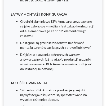
może być to już 7l, żeliwnym –15l.
ŁATWY MONTAŻ I KONFIGURACJA
Grzejniki aluminiowe KFA Armatura sprzedawane
są jako członowe – możliwy jest zakup konfiguracji
od 4-elementowego aż do 12-elementowego
zestawu.
Dostępne są grzejniki z bocznym (możliwość
montażu członów zasilających z prawej lub lewej)
Dzięki zastosowaniu ochronnych warstw
antykorozyjnych już na etapie produkcji, grzejniki
aluminiowe marki KFA Armatura można podłączać
do instalacji miedzianej.
JAKOŚĆ I GWARANCJA
16 barów: KFA Armatura produkuje grzejniki
najwyższej jakości, które są specyfikowane na
wysokie ciśnienie robocze.