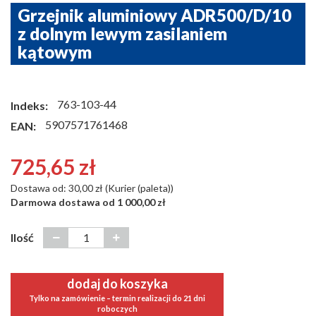
Grzejnik aluminiowy ADR500/D/10
z dolnym lewym zasilaniem
kątowym
763-103-44
Indeks:
5907571761468
EAN:
725,65 zł
Dostawa od: 30,00 zł (Kurier (paleta))
Darmowa dostawa od 1 000,00 zł
Ilość
dodaj do koszyka
Tylko na zamówienie – termin realizacji do 21 dni
roboczych