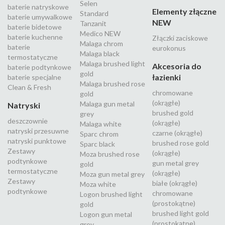
Selen
baterie natryskowe
Elementy złączne
Standard
baterie umywalkowe
NEW
Tanzanit
baterie bidetowe
Medico NEW
baterie kuchenne
Złączki zaciskowe
Malaga chrom
baterie
eurokonus
Malaga black
termostatyczne
Malaga brushed light
Akcesoria do
baterie podtynkowe
gold
łazienki
baterie specjalne
Malaga brushed rose
Clean & Fresh
chromowane
gold
(okrągłe)
Malaga gun metal
Natryski
brushed gold
grey
deszczownie
(okrągłe)
Malaga white
natryski przesuwne
czarne (okrągłe)
Sparc chrom
natryski punktowe
brushed rose gold
Sparc black
Zestawy
(okrągłe)
Moza brushed rose
podtynkowe
gun metal grey
gold
termostatyczne
(okrągłe)
Moza gun metal grey
Zestawy
białe (okrągłe)
Moza white
podtynkowe
chromowane
Logon brushed light
(prostokątne)
gold
brushed light gold
Logon gun metal
(prostokątne)
grey