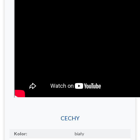
CECHY
Kolor:
biały