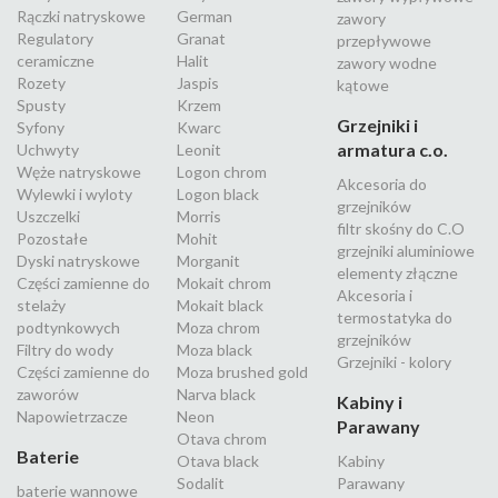
Rączki natryskowe
German
zawory
Regulatory
Granat
przepływowe
ceramiczne
Halit
zawory wodne
Rozety
Jaspis
kątowe
Spusty
Krzem
Grzejniki i
Syfony
Kwarc
armatura c.o.
Uchwyty
Leonit
Węże natryskowe
Logon chrom
Akcesoria do
Wylewki i wyloty
Logon black
grzejników
Uszczelki
Morris
filtr skośny do C.O
Pozostałe
Mohit
grzejniki aluminiowe
Dyski natryskowe
Morganit
elementy złączne
Części zamienne do
Mokait chrom
Akcesoria i
stelaży
Mokait black
termostatyka do
podtynkowych
Moza chrom
grzejników
Filtry do wody
Moza black
Grzejniki - kolory
Części zamienne do
Moza brushed gold
zaworów
Narva black
Kabiny i
Napowietrzacze
Neon
Parawany
Otava chrom
Baterie
Otava black
Kabiny
Sodalit
Parawany
baterie wannowe