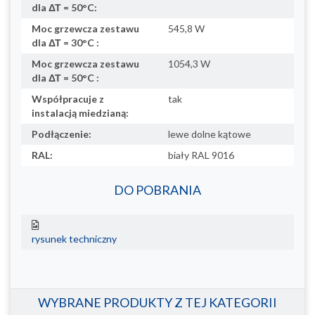
dla ΔΤ = 50°C:
Moc grzewcza zestawu
545,8 W
dla ΔΤ = 30°C :
Moc grzewcza zestawu
1054,3 W
dla ΔΤ = 50°C :
Współpracuje z
tak
instalacją miedzianą:
Podłączenie:
lewe dolne kątowe
RAL:
biały RAL 9016
DO POBRANIA
rysunek techniczny
WYBRANE PRODUKTY Z TEJ KATEGORII