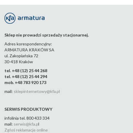
zasil
zasil
zasil
zasil
zasil
kąt
anie
anie
anie
anie
anie
ow
m
m
m
m
m
m
pros
kąt
kąt
kąt
kąt
tym
owy
owy
owy
owy
878-
m
m
m
m
158-
Sklep nie prowadzi sprzedaży stacjonarnej.
763-
44
122-
763-
763-
763-
763-
Adres korespondencyjny:
44
123-
083-
063-
043-
ARMATURA KRAKÓW SA
44
44
44
44
ul. Zakopiańska 72
30-418 Kraków
tel. +48 (12) 25 44 268
tel. +48 (12) 25 44 294
mob. +48 783 920 173
mail:
sklepinternetowy@kfa.pl
SERWIS PRODUKTOWY
infolinia tel. 800 433 334
mail:
serwis@kfa.p
l
Zgłoś reklamacje online