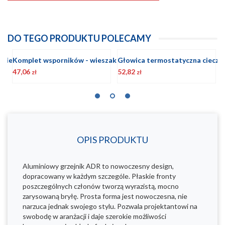
DO TEGO PRODUKTU POLECAMY
Komplet wsporników - wieszaków do grzejnika aluminiowego
Głowica termostatyczna cieczowa GT BIAŁA
52,82
77,49
4
zł
zł
OPIS PRODUKTU
Aluminiowy grzejnik ADR to nowoczesny design,
dopracowany w każdym szczególe. Płaskie fronty
poszczególnych członów tworzą wyrazistą, mocno
zarysowaną bryłę. Prosta forma jest nowoczesna, nie
narzuca jednak swojego stylu. Pozwala projektantowi na
swobodę w aranżacji i daje szerokie możliwości