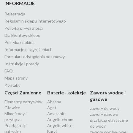
INFORMACJE
Rejestracja
Regulamin sklepu internetowego
Polityka prywatności
Dla klientów sklepu
Polityka cookies
Informacje o zagrożeniach
Formularz odstąpienia od umowy
Instrukcje i porady
FAQ
Mapa strony
Kontakt
Części Zamienne
Baterie - kolekcje
Zawory wodne i
gazowe
Elementy natrysków
Abasha
Głowice
Agat
zawory do wody
Mimośrody i
Amazonit
zawory gazowe
przyłącza
Angelit chrom
przyłącza elastyczne
Przełączniki
Angelit white
do wody
natrysku
Baryt
zawory wypływowe