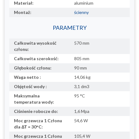
Materiał:
aluminium
Montaż:
ścienny
PARAMETRY
Całkowita wysokość
570 mm
członu:
Całkowita szerokość:
805 mm
Głębokość członu:
90 mm
Waga netto :
14,06 kg
Objętość wody :
3,1 dm3
Maksymalna
95 °C
temperatura wody:
Ciśnienie robocze do:
1,6 Mpa
Moc grzewcza 1 Członu
54,6 W
dla ΔΤ = 30°C:
Moc grzewcza 1 Członu
105,4 W