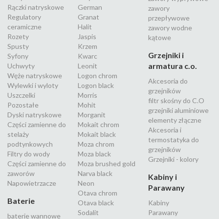
Rączki natryskowe
German
zawory
Regulatory
Granat
przepływowe
ceramiczne
Halit
zawory wodne
Rozety
Jaspis
kątowe
Spusty
Krzem
Grzejniki i
Syfony
Kwarc
armatura c.o.
Uchwyty
Leonit
Węże natryskowe
Logon chrom
Akcesoria do
Wylewki i wyloty
Logon black
grzejników
Uszczelki
Morris
filtr skośny do C.O
Pozostałe
Mohit
grzejniki aluminiowe
Dyski natryskowe
Morganit
elementy złączne
Części zamienne do
Mokait chrom
Akcesoria i
stelaży
Mokait black
termostatyka do
podtynkowych
Moza chrom
grzejników
Filtry do wody
Moza black
Grzejniki - kolory
Części zamienne do
Moza brushed gold
zaworów
Narva black
Kabiny i
Napowietrzacze
Neon
Parawany
Otava chrom
Baterie
Otava black
Kabiny
Sodalit
Parawany
baterie wannowe