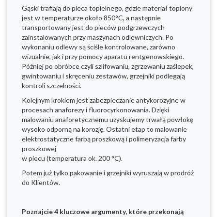
Gąski trafiają do pieca topielnego, gdzie materiał topiony
jest w temperaturze około 850°C, a następnie
transportowany jest do pieców podgrzewczych
zainstalowanych przy maszynach odlewniczych. Po
wykonaniu odlewy są ściśle kontrolowane, zarówno
wizualnie, jak i przy pomocy aparatu rentgenowskiego.
Później po obróbce czyli szlifowaniu, zgrzewaniu zaślepek,
gwintowaniu i skręceniu zestawów, grzejniki podlegają
kontroli szczelności.
Kolejnym krokiem jest zabezpieczanie antykorozyjne w
procesach anaforezy i fluorocyrkonowania. Dzięki
malowaniu anaforetycznemu uzyskujemy trwałą powłokę
wysoko odporną na korozję. Ostatni etap to malowanie
elektrostatyczne farbą proszkową i polimeryzacja farby
proszkowej
w piecu (temperatura ok. 200 °C).
Potem już tylko pakowanie i grzejniki wyruszają w prodróż
do Klientów.
Poznajcie 4 kluczowe argumenty, które przekonają