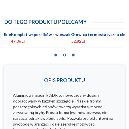
DO TEGO PRODUKTU POLECAMY
Komplet wsporników - wieszaków do grzejnika aluminiowego
Głowica termostatyczna cieczowa GT BIAŁA
52,82
77,49
4
zł
zł
OPIS PRODUKTU
Aluminiowy grzejnik ADR to nowoczesny design,
dopracowany w każdym szczególe. Płaskie fronty
poszczególnych członów tworzą wyrazistą, mocno
zarysowaną bryłę. Prosta forma jest nowoczesna, nie
narzuca jednak swojego stylu. Pozwala projektantowi na
swobodę w aranżacji i daje szerokie możliwości