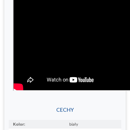
CECHY
Kolor:
biały