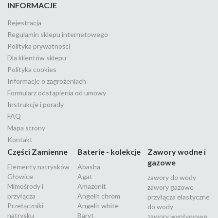
INFORMACJE
Rejestracja
Regulamin sklepu internetowego
Polityka prywatności
Dla klientów sklepu
Polityka cookies
Informacje o zagrożeniach
Formularz odstąpienia od umowy
Instrukcje i porady
FAQ
Mapa strony
Kontakt
Części Zamienne
Baterie - kolekcje
Zawory wodne i
gazowe
Elementy natrysków
Abasha
Głowice
Agat
zawory do wody
Mimośrody i
Amazonit
zawory gazowe
przyłącza
Angelit chrom
przyłącza elastyczne
Przełączniki
Angelit white
do wody
natrysku
Baryt
zawory wypływowe