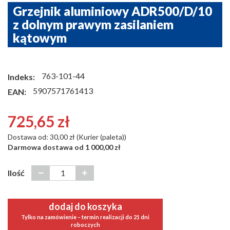
Grzejnik aluminiowy ADR500/D/10
z dolnym prawym zasilaniem
kątowym
763-101-44
Indeks:
5907571761413
EAN:
725,65 zł
Dostawa od: 30,00 zł (Kurier (paleta))
Darmowa dostawa od 1 000,00 zł
Ilość
dodaj do koszyka
Tylko na zamówienie – termin realizacji do 21 dni
roboczych