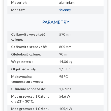
Materiał:
aluminium
Montaż:
ścienny
PARAMETRY
Całkowita wysokość
570 mm
członu:
Całkowita szerokość:
805 mm
Głębokość członu:
90 mm
Waga netto :
14,06 kg
Objętość wody :
3,1 dm3
Maksymalna
95 °C
temperatura wody:
Ciśnienie robocze do:
1,6 Mpa
Moc grzewcza 1 Członu
54,6 W
dla ΔΤ = 30°C:
Moc grzewcza 1 Członu
105,4 W