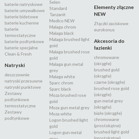
Selen
baterie natryskowe
Elementy złączne
Standard
baterie umywalkowe
NEW
Tanzanit
baterie bidetowe
Medico NEW
baterie kuchenne
Złączki zaciskowe
Malaga chrom
baterie
eurokonus
Malaga black
termostatyczne
Malaga brushed light
Akcesoria do
baterie podtynkowe
gold
łazienki
baterie specjalne
Malaga brushed rose
Clean & Fresh
chromowane
gold
(okrągłe)
Malaga gun metal
Natryski
brushed gold
grey
deszczownie
(okrągłe)
Malaga white
natryski przesuwne
czarne (okrągłe)
Sparc chrom
natryski punktowe
brushed rose gold
Sparc black
Zestawy
(okrągłe)
Moza brushed rose
podtynkowe
gun metal grey
gold
termostatyczne
(okrągłe)
Moza gun metal grey
Zestawy
białe (okrągłe)
Moza white
podtynkowe
chromowane
Logon brushed light
(prostokątne)
gold
brushed light gold
Logon gun metal
(prostokątne)
grey