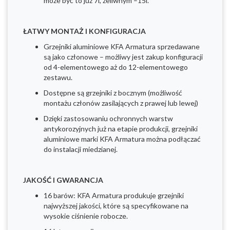
może być to już 7l, żeliwnym –15l.
ŁATWY MONTAŻ I KONFIGURACJA
Grzejniki aluminiowe KFA Armatura sprzedawane
są jako członowe – możliwy jest zakup konfiguracji
od 4-elementowego aż do 12-elementowego
zestawu.
Dostępne są grzejniki z bocznym (możliwość
montażu członów zasilających z prawej lub lewej)
Dzięki zastosowaniu ochronnych warstw
antykorozyjnych już na etapie produkcji, grzejniki
aluminiowe marki KFA Armatura można podłączać
do instalacji miedzianej.
JAKOŚĆ I GWARANCJA
16 barów: KFA Armatura produkuje grzejniki
najwyższej jakości, które są specyfikowane na
wysokie ciśnienie robocze.