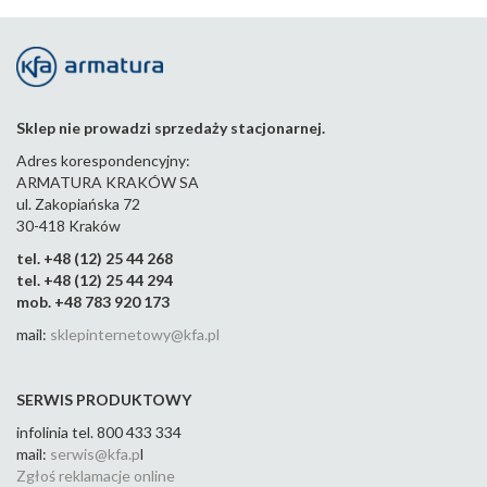
zasil
zasil
zasil
zasil
zasil
zasi
anie
anie
anie
anie
anie
ani
m
m
m
m
m
m
pros
kąt
kąt
kąt
kąt
kąt
tym
owy
owy
owy
owy
ow
m
m
m
m
m
Sklep nie prowadzi sprzedaży stacjonarnej.
763-
122-
763-
763-
763-
763-
763-
Adres korespondencyjny:
44
123-
103-
083-
063-
043-
ARMATURA KRAKÓW SA
44
44
44
44
44
ul. Zakopiańska 72
30-418 Kraków
tel. +48 (12) 25 44 268
tel. +48 (12) 25 44 294
mob. +48 783 920 173
mail:
sklepinternetowy@kfa.pl
SERWIS PRODUKTOWY
infolinia tel. 800 433 334
mail:
serwis@kfa.p
l
Zgłoś reklamacje online