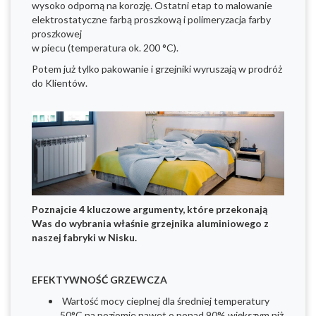
wysoko odporną na korozję. Ostatni etap to malowanie
elektrostatyczne farbą proszkową i polimeryzacja farby
proszkowej
w piecu (temperatura ok. 200 °C).
Potem już tylko pakowanie i grzejniki wyruszają w prodróż
do Klientów.
Poznajcie 4 kluczowe argumenty, które przekonają
Was do wybrania właśnie grzejnika aluminiowego z
naszej fabryki w Nisku.
EFEKTYWNOŚĆ GRZEWCZA
Wartość mocy cieplnej dla średniej temperatury
50°C na poziomie nawet o ponad 90% większym niż