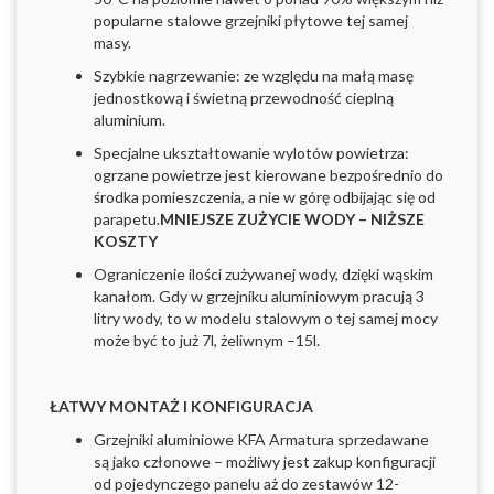
popularne stalowe grzejniki płytowe tej samej
masy.
Szybkie nagrzewanie: ze względu na małą masę
jednostkową i świetną przewodność cieplną
aluminium.
Specjalne ukształtowanie wylotów powietrza:
ogrzane powietrze jest kierowane bezpośrednio do
środka pomieszczenia, a nie w górę odbijając się od
parapetu.
MNIEJSZE ZUŻYCIE WODY – NIŻSZE
KOSZTY
Ograniczenie ilości zużywanej wody, dzięki wąskim
kanałom. Gdy w grzejniku aluminiowym pracują 3
litry wody, to w modelu stalowym o tej samej mocy
może być to już 7l, żeliwnym –15l.
ŁATWY MONTAŻ I KONFIGURACJA
Grzejniki aluminiowe KFA Armatura sprzedawane
są jako członowe – możliwy jest zakup konfiguracji
od pojedynczego panelu aż do zestawów 12-