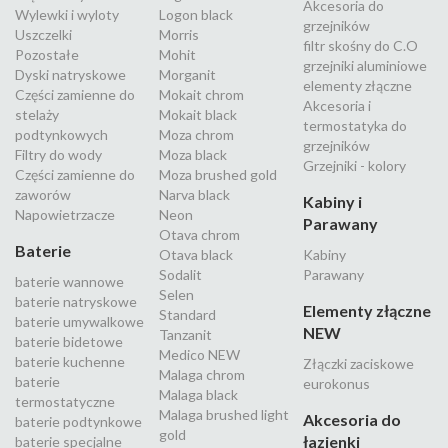
Akcesoria do
Wylewki i wyloty
Logon black
grzejników
Uszczelki
Morris
filtr skośny do C.O
Pozostałe
Mohit
grzejniki aluminiowe
Dyski natryskowe
Morganit
elementy złączne
Części zamienne do
Mokait chrom
Akcesoria i
stelaży
Mokait black
termostatyka do
podtynkowych
Moza chrom
grzejników
Filtry do wody
Moza black
Grzejniki - kolory
Części zamienne do
Moza brushed gold
zaworów
Narva black
Kabiny i
Napowietrzacze
Neon
Parawany
Otava chrom
Baterie
Otava black
Kabiny
Sodalit
Parawany
baterie wannowe
Selen
baterie natryskowe
Elementy złączne
Standard
baterie umywalkowe
NEW
Tanzanit
baterie bidetowe
Medico NEW
baterie kuchenne
Złączki zaciskowe
Malaga chrom
baterie
eurokonus
Malaga black
termostatyczne
Malaga brushed light
Akcesoria do
baterie podtynkowe
gold
łazienki
baterie specjalne