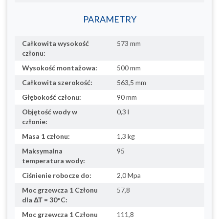
PARAMETRY
Całkowita wysokość
573 mm
członu:
Wysokość montażowa:
500 mm
Całkowita szerokość:
563,5 mm
Głębokość członu:
90 mm
Objętość wody w
0,3 l
członie:
Masa 1 członu:
1,3 kg
Maksymalna
95
temperatura wody:
Ciśnienie robocze do:
2,0 Mpa
Moc grzewcza 1 Członu
57,8
dla ΔΤ = 30°C:
Moc grzewcza 1 Członu
111,8