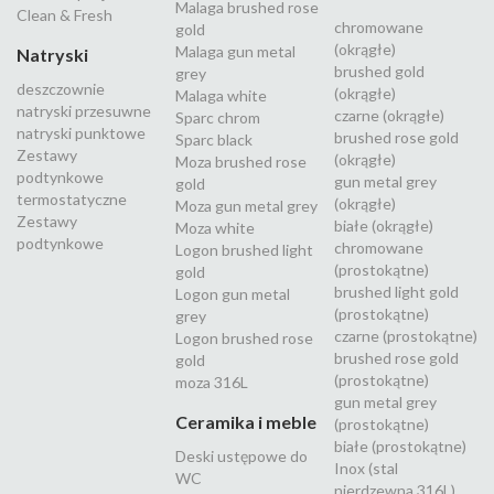
Malaga brushed rose
Clean & Fresh
chromowane
gold
(okrągłe)
Malaga gun metal
Natryski
brushed gold
grey
deszczownie
(okrągłe)
Malaga white
natryski przesuwne
czarne (okrągłe)
Sparc chrom
natryski punktowe
brushed rose gold
Sparc black
Zestawy
(okrągłe)
Moza brushed rose
podtynkowe
gun metal grey
gold
termostatyczne
(okrągłe)
Moza gun metal grey
Zestawy
białe (okrągłe)
Moza white
podtynkowe
chromowane
Logon brushed light
(prostokątne)
gold
brushed light gold
Logon gun metal
(prostokątne)
grey
czarne (prostokątne)
Logon brushed rose
brushed rose gold
gold
(prostokątne)
moza 316L
gun metal grey
Ceramika i meble
(prostokątne)
białe (prostokątne)
Deski ustępowe do
Inox (stal
WC
nierdzewna 316L)