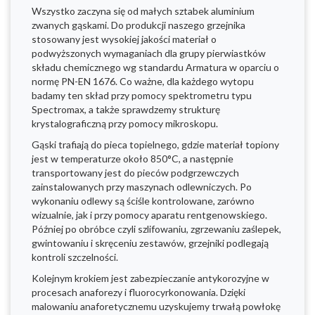
Wszystko zaczyna się od małych sztabek aluminium
zwanych gąskami. Do produkcji naszego grzejnika
stosowany jest wysokiej jakości materiał o
podwyższonych wymaganiach dla grupy pierwiastków
składu chemicznego wg standardu Armatura w oparciu o
normę PN-EN 1676. Co ważne, dla każdego wytopu
badamy ten skład przy pomocy spektrometru typu
Spectromax, a także sprawdzemy strukturę
krystalograficzną przy pomocy mikroskopu.
Gąski trafiają do pieca topielnego, gdzie materiał topiony
jest w temperaturze około 850°C, a następnie
transportowany jest do pieców podgrzewczych
zainstalowanych przy maszynach odlewniczych. Po
wykonaniu odlewy są ściśle kontrolowane, zarówno
wizualnie, jak i przy pomocy aparatu rentgenowskiego.
Później po obróbce czyli szlifowaniu, zgrzewaniu zaślepek,
gwintowaniu i skręceniu zestawów, grzejniki podlegają
kontroli szczelności.
Kolejnym krokiem jest zabezpieczanie antykorozyjne w
procesach anaforezy i fluorocyrkonowania. Dzięki
malowaniu anaforetycznemu uzyskujemy trwałą powłokę