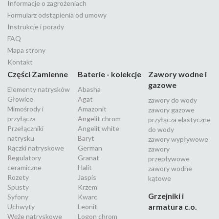
Informacje o zagrożeniach
Formularz odstąpienia od umowy
Instrukcje i porady
FAQ
Mapa strony
Kontakt
Części Zamienne
Baterie - kolekcje
Zawory wodne i
gazowe
Elementy natrysków
Abasha
Głowice
Agat
zawory do wody
Mimośrody i
Amazonit
zawory gazowe
przyłącza
Angelit chrom
przyłącza elastyczne
Przełączniki
Angelit white
do wody
natrysku
Baryt
zawory wypływowe
Rączki natryskowe
German
zawory
Regulatory
Granat
przepływowe
ceramiczne
Halit
zawory wodne
Rozety
Jaspis
kątowe
Spusty
Krzem
Grzejniki i
Syfony
Kwarc
armatura c.o.
Uchwyty
Leonit
Węże natryskowe
Logon chrom