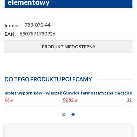
elementowy
789-070-44
Indeks:
5907571780926
EAN:
PRODUKT NIEDOSTĘPNY
DO TEGO PRODUKTU POLECAMY
Głowica termostatyczna cieczowa GT BIAŁA
Komplet korków grzejnikowych w kolorze BIAŁYM
32,91
5,35
4
zł
zł