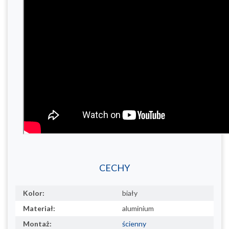
CECHY
Kolor:
biały
Materiał:
aluminium
Montaż:
ścienny