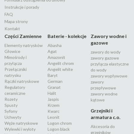
Instrukcje i porady
FAQ
Mapa strony
Kontakt
Części Zamienne
Baterie - kolekcje
Zawory wodne i
gazowe
Elementy natrysków
Abasha
Głowice
Agat
zawory do wody
Mimośrody i
Amazonit
zawory gazowe
przyłącza
Angelit chrom
przyłącza elastyczne
Przełączniki
Angelit white
do wody
natrysku
Baryt
zawory wypływowe
Rączki natryskowe
German
zawory
Regulatory
Granat
przepływowe
ceramiczne
Halit
zawory wodne
Rozety
Jaspis
kątowe
Spusty
Krzem
Grzejniki i
Syfony
Kwarc
armatura c.o.
Uchwyty
Leonit
Węże natryskowe
Logon chrom
Akcesoria do
Wylewki i wyloty
Logon black
grzejników