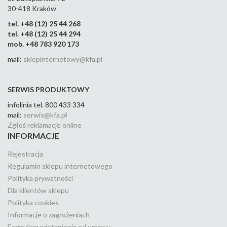
30-418 Kraków
tel. +48 (12) 25 44 268
tel. +48 (12) 25 44 294
mob. +48 783 920 173
mail:
sklepinternetowy@kfa.pl
SERWIS PRODUKTOWY
infolinia tel. 800 433 334
mail:
serwis@kfa.p
l
Zgłoś reklamacje online
INFORMACJE
Rejestracja
Regulamin sklepu internetowego
Polityka prywatności
Dla klientów sklepu
Polityka cookies
Informacje o zagrożeniach
Formularz odstąpienia od umowy