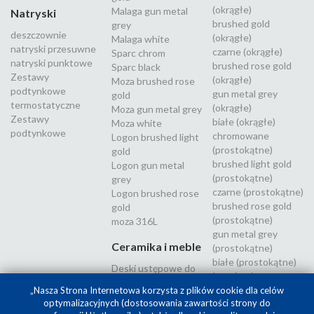
(okrągłe)
Malaga gun metal
Natryski
brushed gold
grey
deszczownie
(okrągłe)
Malaga white
natryski przesuwne
czarne (okrągłe)
Sparc chrom
natryski punktowe
brushed rose gold
Sparc black
Zestawy
(okrągłe)
Moza brushed rose
podtynkowe
gun metal grey
gold
termostatyczne
(okrągłe)
Moza gun metal grey
Zestawy
białe (okrągłe)
Moza white
podtynkowe
chromowane
Logon brushed light
(prostokątne)
gold
brushed light gold
Logon gun metal
(prostokątne)
grey
czarne (prostokątne)
Logon brushed rose
brushed rose gold
gold
(prostokątne)
moza 316L
gun metal grey
Ceramika i meble
(prostokątne)
białe (prostokątne)
Deski ustępowe do
Inox (stal
WC
nierdzewna 316L)
„Nasza Strona Internetowa korzysta z plików cookie dla celów
optymalizacyjnych (dostosowania zawartości strony do