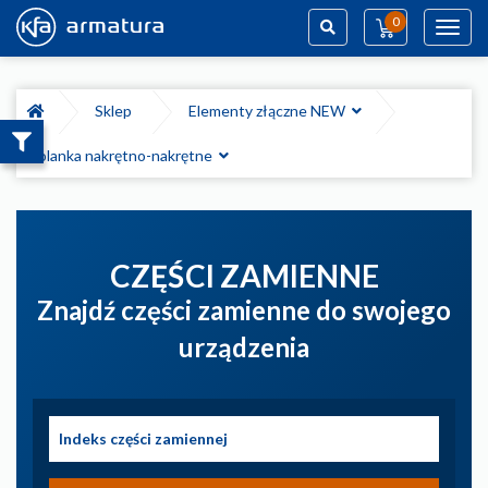
0
Toggl
navig
Szukaj
Sklep
Elementy złączne NEW
Kolanka nakrętno-nakrętne
CZĘŚCI ZAMIENNE
Znajdź części zamienne do swojego
urządzenia