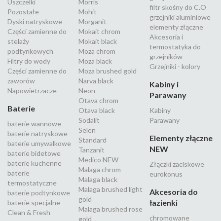
Uszczelki
Morris
filtr skośny do C.O
Pozostałe
Mohit
grzejniki aluminiowe
Dyski natryskowe
Morganit
elementy złączne
Części zamienne do
Mokait chrom
Akcesoria i
stelaży
Mokait black
termostatyka do
podtynkowych
Moza chrom
grzejników
Filtry do wody
Moza black
Grzejniki - kolory
Części zamienne do
Moza brushed gold
zaworów
Narva black
Kabiny i
Napowietrzacze
Neon
Parawany
Otava chrom
Baterie
Otava black
Kabiny
Sodalit
Parawany
baterie wannowe
Selen
baterie natryskowe
Elementy złączne
Standard
baterie umywalkowe
NEW
Tanzanit
baterie bidetowe
Medico NEW
baterie kuchenne
Złączki zaciskowe
Malaga chrom
baterie
eurokonus
Malaga black
termostatyczne
Malaga brushed light
Akcesoria do
baterie podtynkowe
gold
łazienki
baterie specjalne
Malaga brushed rose
Clean & Fresh
chromowane
gold