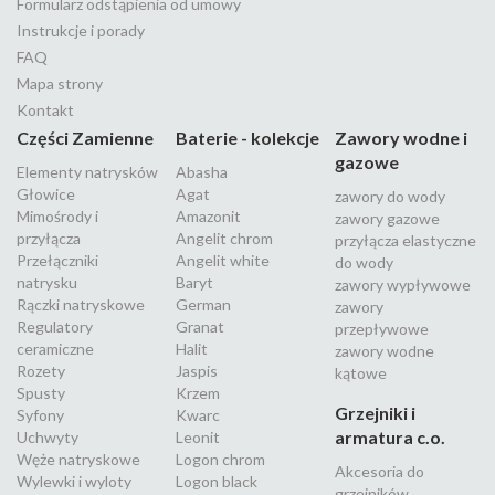
Formularz odstąpienia od umowy
Instrukcje i porady
FAQ
Mapa strony
Kontakt
Części Zamienne
Baterie - kolekcje
Zawory wodne i
gazowe
Elementy natrysków
Abasha
Głowice
Agat
zawory do wody
Mimośrody i
Amazonit
zawory gazowe
przyłącza
Angelit chrom
przyłącza elastyczne
Przełączniki
Angelit white
do wody
natrysku
Baryt
zawory wypływowe
Rączki natryskowe
German
zawory
Regulatory
Granat
przepływowe
ceramiczne
Halit
zawory wodne
Rozety
Jaspis
kątowe
Spusty
Krzem
Grzejniki i
Syfony
Kwarc
armatura c.o.
Uchwyty
Leonit
Węże natryskowe
Logon chrom
Akcesoria do
Wylewki i wyloty
Logon black
grzejników