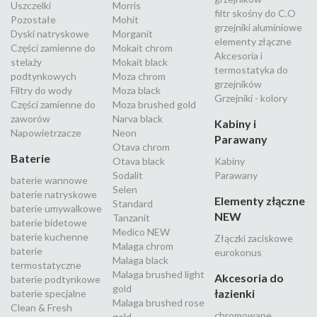
Uszczelki
Morris
filtr skośny do C.O
Pozostałe
Mohit
grzejniki aluminiowe
Dyski natryskowe
Morganit
elementy złączne
Części zamienne do
Mokait chrom
Akcesoria i
stelaży
Mokait black
termostatyka do
podtynkowych
Moza chrom
grzejników
Filtry do wody
Moza black
Grzejniki - kolory
Części zamienne do
Moza brushed gold
zaworów
Narva black
Kabiny i
Napowietrzacze
Neon
Parawany
Otava chrom
Baterie
Otava black
Kabiny
Sodalit
Parawany
baterie wannowe
Selen
baterie natryskowe
Elementy złączne
Standard
baterie umywalkowe
NEW
Tanzanit
baterie bidetowe
Medico NEW
baterie kuchenne
Złączki zaciskowe
Malaga chrom
baterie
eurokonus
Malaga black
termostatyczne
Malaga brushed light
Akcesoria do
baterie podtynkowe
gold
łazienki
baterie specjalne
Malaga brushed rose
Clean & Fresh
chromowane
gold