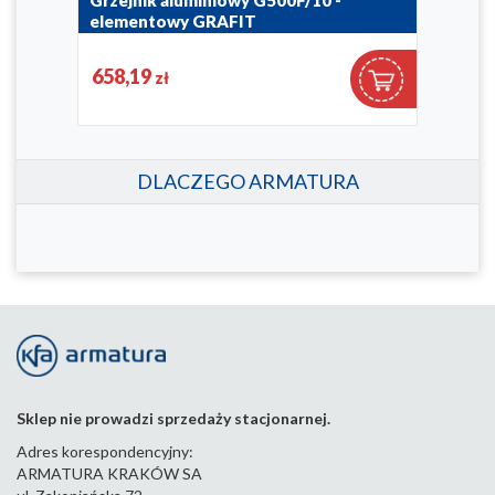
rt
Grzejnik aluminiowy G500F/10 -
Zaw
elementowy GRAFIT
pro
789-100-61
752-0
658,19
63
zł
DLACZEGO ARMATURA
Sklep nie prowadzi sprzedaży stacjonarnej.
Adres korespondencyjny:
ARMATURA KRAKÓW SA