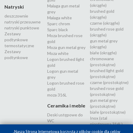
(okrągłe)
Malaga gun metal
Natryski
brushed gold
grey
deszczownie
(okrągłe)
Malaga white
natryski przesuwne
czarne (okrągłe)
Sparc chrom
natryski punktowe
brushed rose gold
Sparc black
Zestawy
(okrągłe)
Moza brushed rose
podtynkowe
gun metal grey
gold
termostatyczne
(okrągłe)
Moza gun metal grey
Zestawy
białe (okrągłe)
Moza white
podtynkowe
chromowane
Logon brushed light
(prostokątne)
gold
brushed light gold
Logon gun metal
(prostokątne)
grey
czarne (prostokątne)
Logon brushed rose
brushed rose gold
gold
(prostokątne)
moza 316L
gun metal grey
Ceramika i meble
(prostokątne)
białe (prostokątne)
Deski ustępowe do
Inox (stal
WC
nierdzewna 316L)
„Nasza Strona Internetowa korzysta z plików cookie dla celów