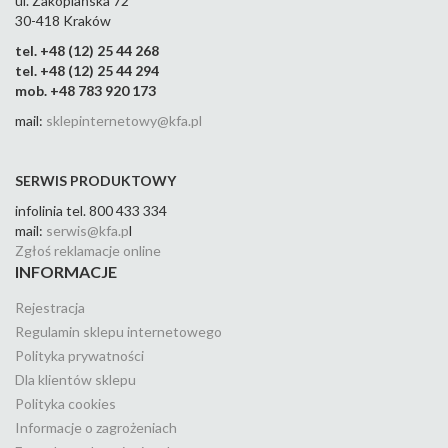
ul. Zakopiańska 72
30-418 Kraków
tel. +48 (12) 25 44 268
tel. +48 (12) 25 44 294
mob. +48 783 920 173
mail:
sklepinternetowy@kfa.pl
SERWIS PRODUKTOWY
infolinia tel. 800 433 334
mail:
serwis@kfa.p
l
Zgłoś reklamacje online
INFORMACJE
Rejestracja
Regulamin sklepu internetowego
Polityka prywatności
Dla klientów sklepu
Polityka cookies
Informacje o zagrożeniach