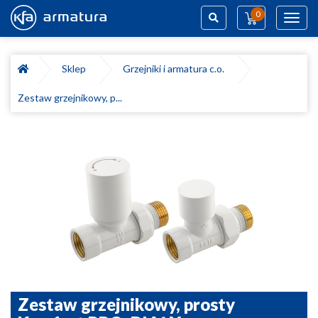
0
Toggl
navig
Szukaj
Sklep
Grzejniki i armatura c.o.
Zestaw grzejnikowy, p...
Zestaw grzejnikowy, prosty