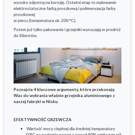
wysoko odporną na korozję. Ostatni etap to malowanie
elektrostatyczne farbą proszkową i polimeryzacja farby
proszkowej
w piecu (temperatura ok. 200 °C).
Potem już tylko pakowanie i grzejniki wyruszają w prodróż
do Klientów.
Poznajcie 4 kluczowe argumenty, które przekonają
Was do wybrania właśnie grzejnika aluminiowego z
naszej fabryki w Nisku.
EFEKTYWNOŚĆ GRZEWCZA
Wartość mocy cieplnej dla średniej temperatury
50°C na poziomie nawet o ponad 90% większym niż