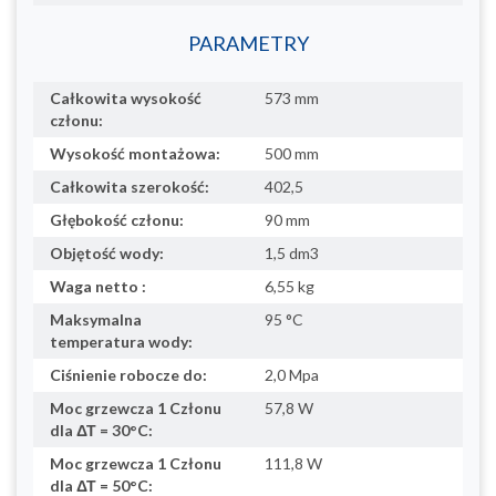
PARAMETRY
Całkowita wysokość
573 mm
członu:
Wysokość montażowa:
500 mm
Całkowita szerokość:
402,5
Głębokość członu:
90 mm
Objętość wody:
1,5 dm3
Waga netto :
6,55 kg
Maksymalna
95 °C
temperatura wody:
Ciśnienie robocze do:
2,0 Mpa
Moc grzewcza 1 Członu
57,8 W
dla ΔΤ = 30°C:
Moc grzewcza 1 Członu
111,8 W
dla ΔΤ = 50°C: