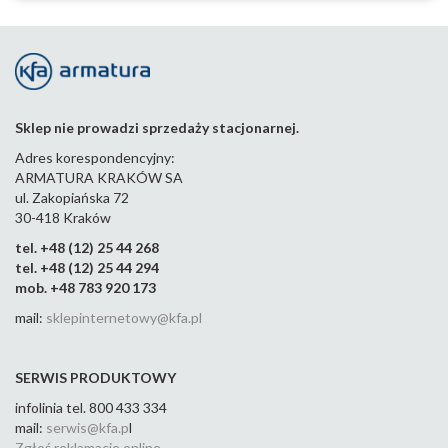
PRO
FIT
FIT
FIT
07
07
MIE
789-
789-
789-
DZI
100-
100-
100-
ANY
61
61
61
Sklep nie prowadzi sprzedaży stacjonarnej.
757-
130-
Adres korespondencyjny:
19-BL
ARMATURA KRAKÓW SA
ul. Zakopiańska 72
30-418 Kraków
tel. +48 (12) 25 44 268
tel. +48 (12) 25 44 294
mob. +48 783 920 173
mail:
sklepinternetowy@kfa.pl
SERWIS PRODUKTOWY
infolinia tel. 800 433 334
mail:
serwis@kfa.p
l
Zgłoś reklamacje online