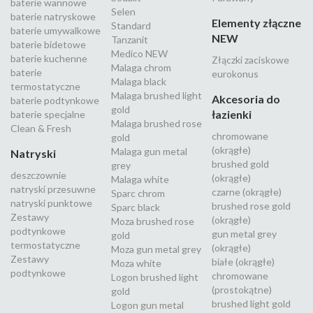
baterie wannowe
Selen
baterie natryskowe
Elementy złączne
Standard
baterie umywalkowe
NEW
Tanzanit
baterie bidetowe
Medico NEW
baterie kuchenne
Złączki zaciskowe
Malaga chrom
baterie
eurokonus
Malaga black
termostatyczne
Malaga brushed light
Akcesoria do
baterie podtynkowe
gold
łazienki
baterie specjalne
Malaga brushed rose
Clean & Fresh
chromowane
gold
(okrągłe)
Malaga gun metal
Natryski
brushed gold
grey
deszczownie
(okrągłe)
Malaga white
natryski przesuwne
czarne (okrągłe)
Sparc chrom
natryski punktowe
brushed rose gold
Sparc black
Zestawy
(okrągłe)
Moza brushed rose
podtynkowe
gun metal grey
gold
termostatyczne
(okrągłe)
Moza gun metal grey
Zestawy
białe (okrągłe)
Moza white
podtynkowe
chromowane
Logon brushed light
(prostokątne)
gold
brushed light gold
Logon gun metal