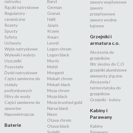
natrysku
Baryt
zawory wypływowe
Rączki natryskowe
German
zawory
Regulatory
Granat
przepływowe
ceramiczne
Halit
zawory wodne
Rozety
Jaspis
kątowe
Spusty
Krzem
Grzejniki i
Syfony
Kwarc
armatura c.o.
Uchwyty
Leonit
Węże natryskowe
Logon chrom
Akcesoria do
Wylewki i wyloty
Logon black
grzejników
Uszczelki
Morris
filtr skośny do C.O
Pozostałe
Mohit
grzejniki aluminiowe
Dyski natryskowe
Morganit
elementy złączne
Części zamienne do
Mokait chrom
Akcesoria i
stelaży
Mokait black
termostatyka do
podtynkowych
Moza chrom
grzejników
Filtry do wody
Moza black
Grzejniki - kolory
Części zamienne do
Moza brushed gold
zaworów
Narva black
Kabiny i
Napowietrzacze
Neon
Parawany
Otava chrom
Baterie
Otava black
Kabiny
Sodalit
Parawany