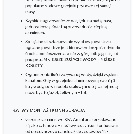
popularne stalowe grzejniki płytowe tej samej
masy.
Szybkie nagrzewanie: ze względu na małą masę
jednostkową i świetną przewodność cieplną
aluminium.
Specjalne ukształtowanie wylotów powietrza:
ogrzane powietrze jest kierowane bezpośrednio do
środka pomieszczenia, a nie w górę odbijając się od
parapetu.
MNIEJSZE ZUŻYCIE WODY – NIŻSZE
KOSZTY
Ograniczenie ilości zużywanej wody, dzięki wąskim
kanałom. Gdy w grzejniku aluminiowym pracują 3
litry wody, to w modelu stalowym o tej samej mocy
może być to już 7l, żeliwnym –15l.
ŁATWY MONTAŻ I KONFIGURACJA
Grzejniki aluminiowe KFA Armatura sprzedawane
są jako członowe – możliwy jest zakup konfiguracji
od pojedynczego panelu aż do zestawów 12-