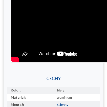
CECHY
Kolor:
biały
Materiał:
aluminium
Montaż:
ścienny