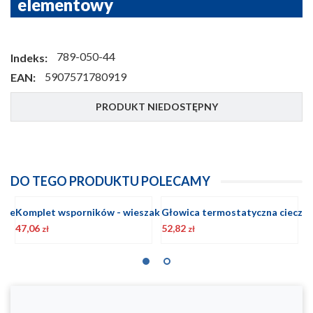
elementowy
789-050-44
Indeks:
5907571780919
EAN:
PRODUKT NIEDOSTĘPNY
DO TEGO PRODUKTU POLECAMY
Głowica termostatyczna cieczowa GT BIAŁA
Komplet korków grzejnikowych w kolorze BIAŁYM
32,91
5,35
4
zł
zł