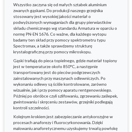
Wszystko zaczyna się od małych sztabek aluminium
zwanych gąskami. Do produkcji naszego grzejnika
stosowany jest wysokiej jakości materiał o
podwyższonych wymaganiach dla grupy pierwiastków
składu chemicznego wg standardu Armatura w oparciu o
normę PN-EN 1676. Co ważne, dla każdego wytopu
badamy ten skład przy pomocy spektrometru typu
Spectromax, a także sprawdzemy strukturę
krystalograficzną przy pomocy mikroskopu.
Gąski trafiają do pieca topielnego, gdzie materiał topiony
jest w temperaturze około 850°C, a następnie
transportowany jest do pieców podgrzewczych
zainstalowanych przy maszynach odlewniczych. Po
wykonaniu odlewy są ściśle kontrolowane, zarówno
wizualnie, jak i przy pomocy aparatu rentgenowskiego.
Później po obróbce czyli szlifowaniu, zgrzewaniu zaślepek,
gwintowaniu i skręceniu zestawów, grzejniki podlegają
kontroli szczelności.
Kolejnym krokiem jest zabezpieczanie antykorozyjne w
procesach anaforezy i fluorocyrkonowania. Dzięki
malowaniu anaforetycznemu uzyskujemy trwałą powłokę