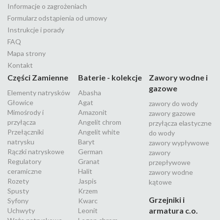
Informacje o zagrożeniach
Formularz odstąpienia od umowy
Instrukcje i porady
FAQ
Mapa strony
Kontakt
Części Zamienne
Baterie - kolekcje
Zawory wodne i
gazowe
Elementy natrysków
Abasha
Głowice
Agat
zawory do wody
Mimośrody i
Amazonit
zawory gazowe
przyłącza
Angelit chrom
przyłącza elastyczne
Przełączniki
Angelit white
do wody
natrysku
Baryt
zawory wypływowe
Rączki natryskowe
German
zawory
Regulatory
Granat
przepływowe
ceramiczne
Halit
zawory wodne
Rozety
Jaspis
kątowe
Spusty
Krzem
Grzejniki i
Syfony
Kwarc
armatura c.o.
Uchwyty
Leonit