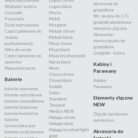
Węże natryskowe
Logon chrom
Akcesoria do
Wylewki i wyloty
Logon black
grzejników
Uszczelki
Morris
filtr skośny do C.O
Pozostałe
Mohit
grzejniki aluminiowe
Dyski natryskowe
Morganit
elementy złączne
Części zamienne do
Mokait chrom
Akcesoria i
stelaży
Mokait black
termostatyka do
podtynkowych
Moza chrom
grzejników
Filtry do wody
Moza black
Grzejniki - kolory
Części zamienne do
Moza brushed gold
zaworów
Narva black
Kabiny i
Napowietrzacze
Neon
Parawany
Otava chrom
Baterie
Otava black
Kabiny
Sodalit
Parawany
baterie wannowe
Selen
baterie natryskowe
Elementy złączne
Standard
baterie umywalkowe
NEW
Tanzanit
baterie bidetowe
Medico NEW
baterie kuchenne
Złączki zaciskowe
Malaga chrom
baterie
eurokonus
Malaga black
termostatyczne
Malaga brushed light
Akcesoria do
baterie podtynkowe
gold
łazienki
baterie specjalne