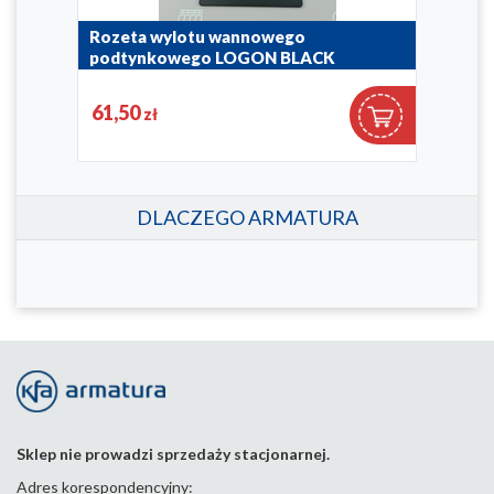
Rozeta wylotu wannowego
Roz
podtynkowego LOGON BLACK
pod
827-057-81
827-0
61,50
49
zł
DLACZEGO ARMATURA
Sklep nie prowadzi sprzedaży stacjonarnej.
Adres korespondencyjny: