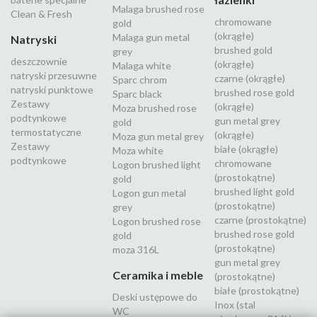
Malaga brushed rose
Clean & Fresh
chromowane
gold
(okrągłe)
Malaga gun metal
Natryski
brushed gold
grey
deszczownie
(okrągłe)
Malaga white
natryski przesuwne
czarne (okrągłe)
Sparc chrom
natryski punktowe
brushed rose gold
Sparc black
Zestawy
(okrągłe)
Moza brushed rose
podtynkowe
gun metal grey
gold
termostatyczne
(okrągłe)
Moza gun metal grey
Zestawy
białe (okrągłe)
Moza white
podtynkowe
chromowane
Logon brushed light
(prostokątne)
gold
brushed light gold
Logon gun metal
(prostokątne)
grey
czarne (prostokątne)
Logon brushed rose
brushed rose gold
gold
(prostokątne)
moza 316L
gun metal grey
Ceramika i meble
(prostokątne)
białe (prostokątne)
Deski ustępowe do
Inox (stal
WC