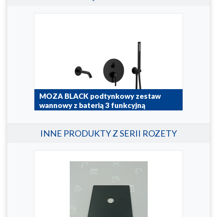
MOZA BLACK podtynkowy zestaw
MOZ
wannowy z baterią 3 funkcyjną
pod
5039-401-81
5039
INNE PRODUKTY Z SERII ROZETY