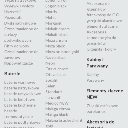
Węże natryskowe
Logon chrom
Akcesoria do
Wylewki i wyloty
Logon black
grzejników
Uszczelki
Morris
filtr skośny do C.O
Pozostałe
Mohit
grzejniki aluminiowe
Dyski natryskowe
Morganit
elementy złączne
Części zamienne do
Mokait chrom
Akcesoria i
stelaży
Mokait black
termostatyka do
podtynkowych
Moza chrom
grzejników
Filtry do wody
Moza black
Grzejniki - kolory
Części zamienne do
Moza brushed gold
zaworów
Narva black
Kabiny i
Napowietrzacze
Neon
Parawany
Otava chrom
Baterie
Otava black
Kabiny
Sodalit
Parawany
baterie wannowe
Selen
baterie natryskowe
Elementy złączne
Standard
baterie umywalkowe
NEW
Tanzanit
baterie bidetowe
Medico NEW
baterie kuchenne
Złączki zaciskowe
Malaga chrom
baterie
eurokonus
Malaga black
termostatyczne
Malaga brushed light
Akcesoria do
baterie podtynkowe
gold
łazienki
baterie specjalne