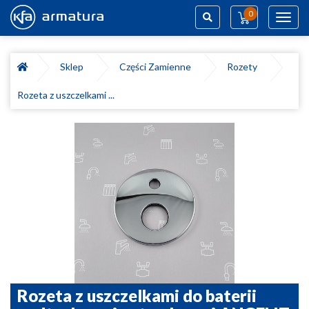
0
Toggl
navig
Szukaj
Sklep
Części Zamienne
Rozety
Rozeta z uszczelkami ...
Rozeta z uszczelkami do baterii