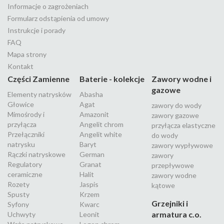
Informacje o zagrożeniach
Formularz odstąpienia od umowy
Instrukcje i porady
FAQ
Mapa strony
Kontakt
Części Zamienne
Baterie - kolekcje
Zawory wodne i
gazowe
Elementy natrysków
Abasha
Głowice
Agat
zawory do wody
Mimośrody i
Amazonit
zawory gazowe
przyłącza
Angelit chrom
przyłącza elastyczne
Przełączniki
Angelit white
do wody
natrysku
Baryt
zawory wypływowe
Rączki natryskowe
German
zawory
Regulatory
Granat
przepływowe
ceramiczne
Halit
zawory wodne
Rozety
Jaspis
kątowe
Spusty
Krzem
Grzejniki i
Syfony
Kwarc
armatura c.o.
Uchwyty
Leonit