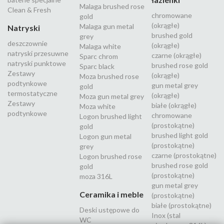
Malaga brushed rose
Clean & Fresh
chromowane
gold
(okrągłe)
Malaga gun metal
Natryski
brushed gold
grey
deszczownie
(okrągłe)
Malaga white
natryski przesuwne
czarne (okrągłe)
Sparc chrom
natryski punktowe
brushed rose gold
Sparc black
Zestawy
(okrągłe)
Moza brushed rose
podtynkowe
gun metal grey
gold
termostatyczne
(okrągłe)
Moza gun metal grey
Zestawy
białe (okrągłe)
Moza white
podtynkowe
chromowane
Logon brushed light
(prostokątne)
gold
brushed light gold
Logon gun metal
(prostokątne)
grey
czarne (prostokątne)
Logon brushed rose
brushed rose gold
gold
(prostokątne)
moza 316L
gun metal grey
Ceramika i meble
(prostokątne)
białe (prostokątne)
Deski ustępowe do
Inox (stal
WC