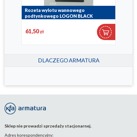
Rozeta wylotu wannowego
Roz
podtynkowego LOGON BLACK
pod
827-057-81
827-0
61,50
49
zł
DLACZEGO ARMATURA
Sklep nie prowadzi sprzedaży stacjonarnej.
Adres korespondencyjny: