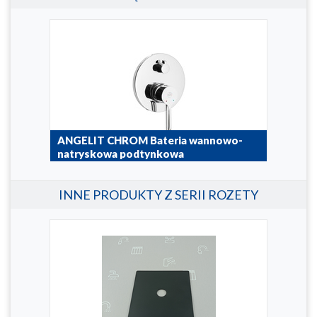
ANGELIT CHROM Bateria wannowo-
ANG
natryskowa podtynkowa
wan
4729-410-00
4729
INNE PRODUKTY Z SERII ROZETY