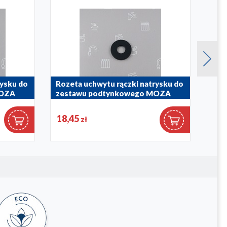
rysku do
Rozeta uchwytu rączki natrysku do
Roze
MOZA
zestawu podtynkowego MOZA
zes
BLACK
CH
18,45
15,
zł
974-384-81
974-3