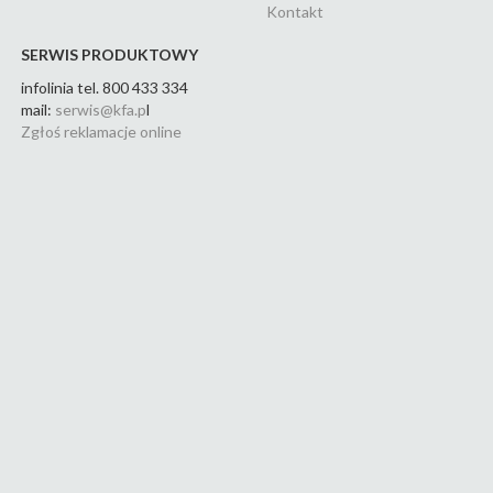
Kontakt
SERWIS PRODUKTOWY
infolinia tel. 800 433 334
mail:
serwis@kfa.p
l
Zgłoś reklamacje online