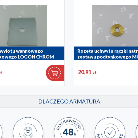
 wylotu wannowego
Rozeta uchwytu rączki nat
nkowego LOGON CHROM
zestawu podtynkowego 
GOLD
0
20,91
ł
zł
974-384-31
DLACZEGO ARMATURA