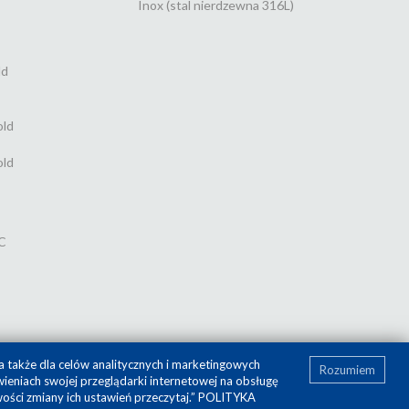
Inox (stal nierdzewna 316L)
ld
old
old
C
a także dla celów analitycznych i marketingowych
Rozumiem
ieniach swojej przeglądarki internetowej na obsługę
ości zmiany ich ustawień przeczytaj.”
POLITYKA