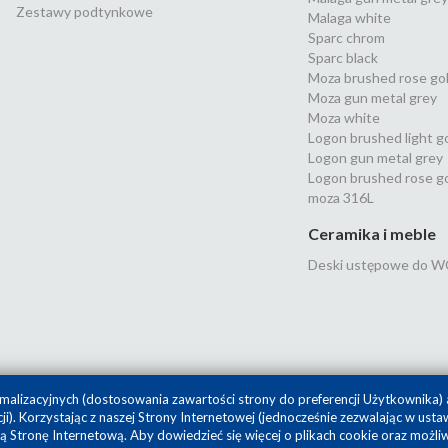
Zestawy podtynkowe
Malaga white
Sparc chrom
Sparc black
Moza brushed rose go
Moza gun metal grey
Moza white
Logon brushed light g
Logon gun metal grey
Logon brushed rose g
moza 316L
Ceramika i meble
Deski ustępowe do W
malizacyjnych (dostosowania zawartości strony do preferencji Użytkownika) 
. Korzystając z naszej Strony Internetowej (jednocześnie zezwalając w ustaw
Projekt i realizacja
SilverCube
 Stronę Internetową. Aby dowiedzieć się więcej o plikach cookie oraz możliw