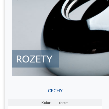
CECHY
Kolor:
chrom