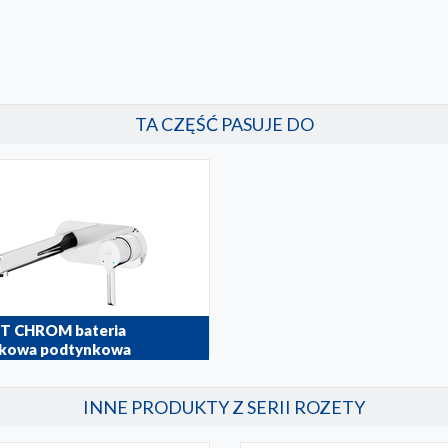
TA CZĘŚĆ PASUJE DO
T CHROM bateria
kowa podtynkowa
00
INNE PRODUKTY Z SERII ROZETY