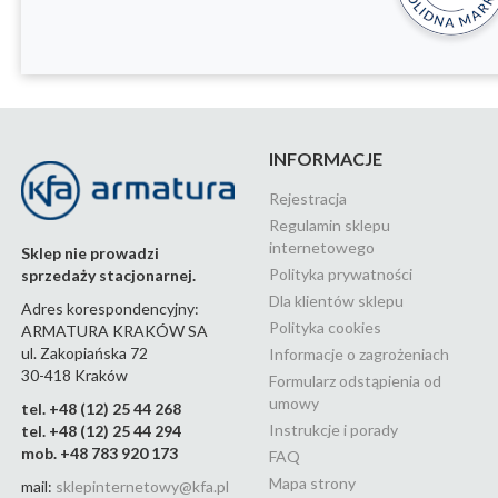
INFORMACJE
Rejestracja
Regulamin sklepu
internetowego
Sklep nie prowadzi
Polityka prywatności
sprzedaży stacjonarnej.
Dla klientów sklepu
Adres korespondencyjny:
Polityka cookies
ARMATURA KRAKÓW SA
ul. Zakopiańska 72
Informacje o zagrożeniach
30-418 Kraków
Formularz odstąpienia od
umowy
tel. +48 (12) 25 44 268
Instrukcje i porady
tel. +48 (12) 25 44 294
mob. +48 783 920 173
FAQ
Mapa strony
mail:
sklepinternetowy@kfa.pl