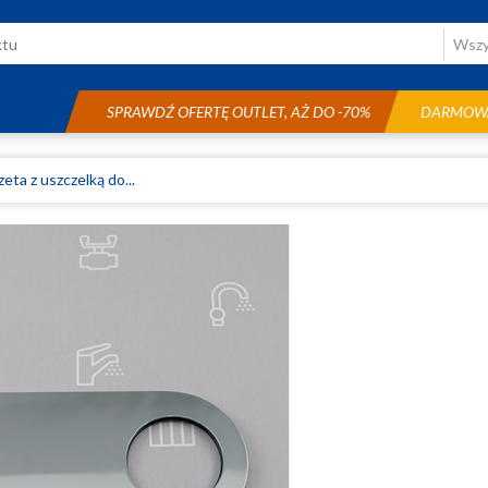
SPRAWDŹ OFERTĘ OUTLET, AŻ DO -70%
DARMOWA
eta z uszczelką do...