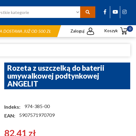
0
Koszyk
Zaloguj
 DOSTAWA JUŻ OD 500 ZŁ
Rozeta z uszczelką do baterii
umywalkowej podtynkowej
ANGELIT
974-385-00
Indeks:
5907571970709
EAN:
82,41 zł