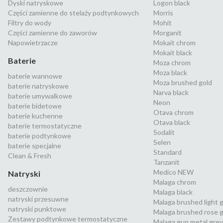
Dyski natryskowe
Logon black
Części zamienne do stelaży podtynkowych
Morris
Filtry do wody
Mohit
Części zamienne do zaworów
Morganit
Napowietrzacze
Mokait chrom
Mokait black
Baterie
Moza chrom
Moza black
baterie wannowe
Moza brushed gold
baterie natryskowe
Narva black
baterie umywalkowe
Neon
baterie bidetowe
Otava chrom
baterie kuchenne
Otava black
baterie termostatyczne
Sodalit
baterie podtynkowe
Selen
baterie specjalne
Standard
Clean & Fresh
Tanzanit
Medico NEW
Natryski
Malaga chrom
deszczownie
Malaga black
natryski przesuwne
Malaga brushed light 
natryski punktowe
Malaga brushed rose g
Zestawy podtynkowe termostatyczne
Malaga gun metal grey