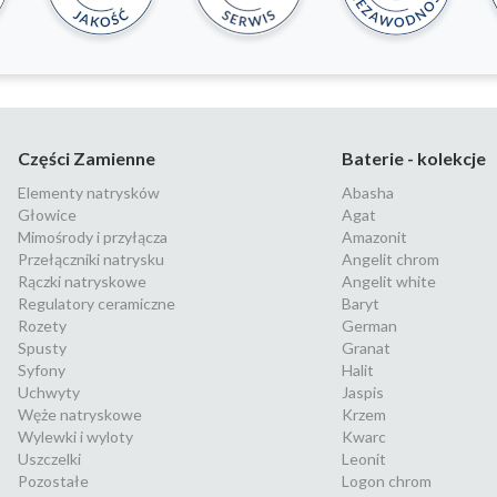
Części Zamienne
Baterie - kolekcje
Elementy natrysków
Abasha
Głowice
Agat
Mimośrody i przyłącza
Amazonit
Przełączniki natrysku
Angelit chrom
Rączki natryskowe
Angelit white
Regulatory ceramiczne
Baryt
Rozety
German
Spusty
Granat
Syfony
Halit
Uchwyty
Jaspis
Węże natryskowe
Krzem
Wylewki i wyloty
Kwarc
Uszczelki
Leonit
Pozostałe
Logon chrom