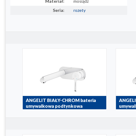
Materiał:
mosiądz
Seria:
rozety
ANGELIT BIAŁY-CHROM bateria
ANGELI
umywalkowa podtynkowa
umywal
4729-810-40
4729-810-