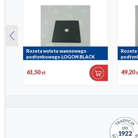
nych
Rozeta wylotu wannowego
Rozeta
podtynkowego LOGON BLACK
podty
827-057-81
827-057-0
61,50
49,20
zł
z