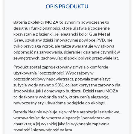
OPIS PRODUKTU
Bateria z kolekcji
MOZA
to synonim nowoczesnego
designu i funkcjonalności, które ułatwiają codzienne
korzystanie z łazienki. Jej elegancki kolor
Gun Metal
Grey
, uzyskany dzięki innowacyjnej powłoce PVD, nie
tylko przyciąga wzrok, ale także gwarantuje wyjątkową
odporność na zarysowania, ścieranie i działanie czynników
zewnętrznych, zachowując głęboki połysk przez wiele lat.
Produkt został zaprojektowany z myślą o komforcie
użytkowania i oszczędności. Wyposażony w
oszczędnościowy napowietrzacz, pozwala zmniejszyć
zużycie wody nawet o 50%, co jest korzystne zarówno dla
środowiska, jak i domowego budżetu. Dzięki temu MOZA
to doskonały wybór dla osób, które cenią elegancję,
nowoczesny styl i świadome podejście do ekologii.
Bateria idealnie wpisuje się w różne aranżacje łazienkowe,
wprowadzając do wnętrza elegancję i ponadczasowy
charakter, a jej wysokiej jakości wykonanie zapewnia
trwałość i niezawodność na lata.