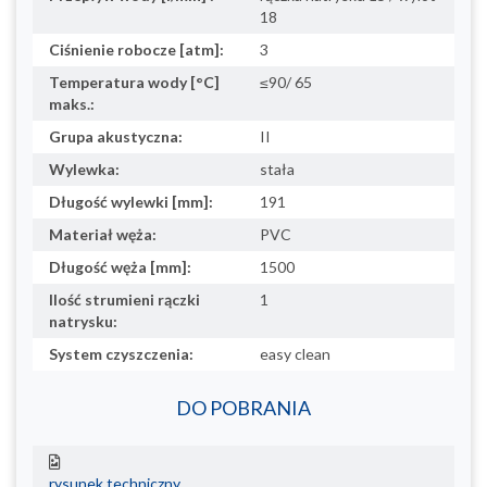
18
Ciśnienie robocze [atm]:
3
Temperatura wody [°C]
≤90/ 65
maks.:
Grupa akustyczna:
II
Wylewka:
stała
Długość wylewki [mm]:
191
Materiał węża:
PVC
Długość węża [mm]:
1500
Ilość strumieni rączki
1
natrysku:
System czyszczenia:
easy clean
DO POBRANIA
rysunek techniczny