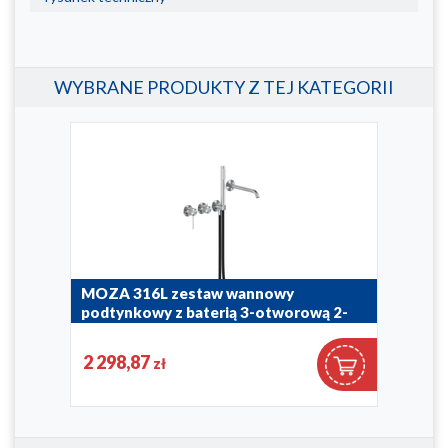
WYBRANE PRODUKTY Z TEJ KATEGORII
MOZA 316L zestaw wannowy
MOZ
podtynkowy z baterią 3-otworową 2-
umy
funkcyjną
5032
2 298,87
56
zł
5049-410-22