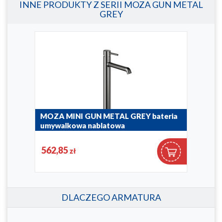
INNE PRODUKTY Z SERII MOZA GUN METAL
GREY
MOZA MINI GUN METAL GREY bateria
MOZ
umywalkowa nablatowa
umy
5032-632-61
5032
562,85
37
zł
DLACZEGO ARMATURA