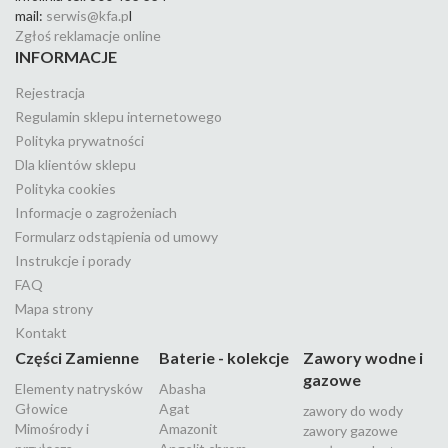
mail:
serwis@kfa.p
l
Zgłoś reklamacje online
INFORMACJE
Rejestracja
Regulamin sklepu internetowego
Polityka prywatności
Dla klientów sklepu
Polityka cookies
Informacje o zagrożeniach
Formularz odstąpienia od umowy
Instrukcje i porady
FAQ
Mapa strony
Kontakt
Części Zamienne
Baterie - kolekcje
Zawory wodne i
gazowe
Elementy natrysków
Abasha
Głowice
Agat
zawory do wody
Mimośrody i
Amazonit
zawory gazowe