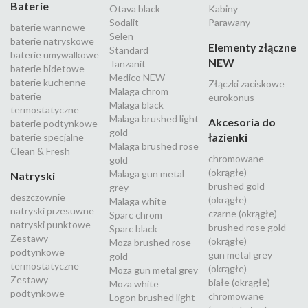
Baterie
Otava black
Kabiny
Sodalit
Parawany
baterie wannowe
Selen
baterie natryskowe
Elementy złączne
Standard
baterie umywalkowe
NEW
Tanzanit
baterie bidetowe
Medico NEW
baterie kuchenne
Złączki zaciskowe
Malaga chrom
baterie
eurokonus
Malaga black
termostatyczne
Malaga brushed light
Akcesoria do
baterie podtynkowe
gold
łazienki
baterie specjalne
Malaga brushed rose
Clean & Fresh
chromowane
gold
(okrągłe)
Malaga gun metal
Natryski
brushed gold
grey
deszczownie
(okrągłe)
Malaga white
natryski przesuwne
czarne (okrągłe)
Sparc chrom
natryski punktowe
brushed rose gold
Sparc black
Zestawy
(okrągłe)
Moza brushed rose
podtynkowe
gun metal grey
gold
termostatyczne
(okrągłe)
Moza gun metal grey
Zestawy
białe (okrągłe)
Moza white
podtynkowe
chromowane
Logon brushed light