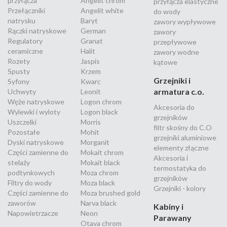
przyłącza
Angelit chrom
przyłącza elastyczne
Przełączniki
Angelit white
do wody
natrysku
Baryt
zawory wypływowe
Rączki natryskowe
German
zawory
Regulatory
Granat
przepływowe
ceramiczne
Halit
zawory wodne
Rozety
Jaspis
kątowe
Spusty
Krzem
Grzejniki i
Syfony
Kwarc
armatura c.o.
Uchwyty
Leonit
Węże natryskowe
Logon chrom
Akcesoria do
Wylewki i wyloty
Logon black
grzejników
Uszczelki
Morris
filtr skośny do C.O
Pozostałe
Mohit
grzejniki aluminiowe
Dyski natryskowe
Morganit
elementy złączne
Części zamienne do
Mokait chrom
Akcesoria i
stelaży
Mokait black
termostatyka do
podtynkowych
Moza chrom
grzejników
Filtry do wody
Moza black
Grzejniki - kolory
Części zamienne do
Moza brushed gold
zaworów
Narva black
Kabiny i
Napowietrzacze
Neon
Parawany
Otava chrom