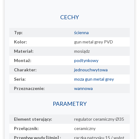
CECHY
Typ:
ścienna
Kolor:
gun metal grey PVD
Materiał:
mosiądz
Montaż:
podtynkowy
Charakter:
jednouchwytowa
Seria:
moza gun metal grey
Przeznaczenie:
wannowa
PARAMETRY
Element sterujący:
regulator ceramiczny Ø35
Przełącznik:
ceramiczny
Przepływ wody [l/min] :
rączka natrysku 15 / wylot