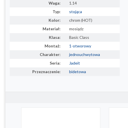
Waga:
1.14
Typ:
stojąca
Kolor:
chrom (HOT)
Materiał:
mosiądz
Klasa:
Basic Class
Montaż:
1-otworowy
Charakter:
jednouchwytowa
Seria:
Jadeit
Przeznaczenie:
bidetowa