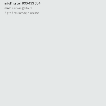
infolinia tel. 800 433 334
mail:
serwis@kfa.p
l
Zgłoś reklamacje online