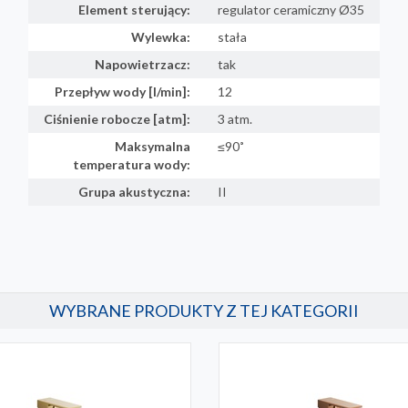
Element sterujący:
regulator ceramiczny Ø35
Wylewka:
stała
Napowietrzacz:
tak
Przepływ wody [l/min]:
12
Ciśnienie robocze [atm]:
3 atm.
Maksymalna
≤90˚
temperatura wody:
Grupa akustyczna:
II
WYBRANE PRODUKTY Z TEJ KATEGORII