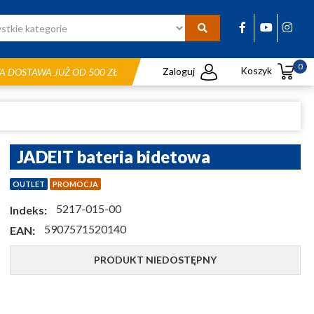
0
Koszyk
Zaloguj
 DOSTAWA JUŻ OD 500 ZŁ
JADEIT bateria bidetowa
OUTLET
PROMOCJA
5217-015-00
Indeks:
5907571520140
EAN:
PRODUKT NIEDOSTĘPNY