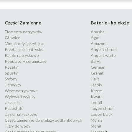
Części Zamienne
Baterie - kolekcje
Elementy natrysków
Abasha
Głowice
Agat
Mimośrody i przyłącza
Amazonit
Przełączniki natrysku
Angelit chrom
Rączki natryskowe
Angelit white
Regulatory ceramiczne
Baryt
Rozety
German
Spusty
Granat
Syfony
Halit
Uchwyty
Jaspis
Węże natryskowe
Krzem
Wylewki i wyloty
Kwarc
Uszczelki
Leonit
Pozostałe
Logon chrom
Dyski natryskowe
Logon black
Części zamienne do stelaży podtynkowych
Morris
Filtry do wody
Mohit
Części zamienne do zaworów
Morganit