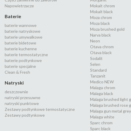
Napowietrzacze
Mokait chrom
Mokait black
Baterie
Moza chrom
Moza black
baterie wannowe
Moza brushed gold
baterie natryskowe
Narva black
baterie umywalkowe
Neon
baterie bidetowe
Otava chrom
baterie kuchenne
Otava black
baterie termostatyczne
Sodalit
baterie podtynkowe
Selen
baterie specjalne
Standard
Clean & Fresh
Tanzanit
Medico NEW
Natryski
Malaga chrom
deszczownie
Malaga black
natryski przesuwne
Malaga brushed light 
natryski punktowe
Malaga brushed rose g
Zestawy podtynkowe termostatyczne
Malaga gun metal grey
Zestawy podtynkowe
Malaga white
Sparc chrom
Sparc black