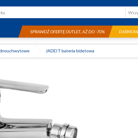
SPRAWDŹ OFERTĘ OUTLET, AŻ DO -70%
DARMOWA
ednouchwytowe
JADEIT bateria bidetowa