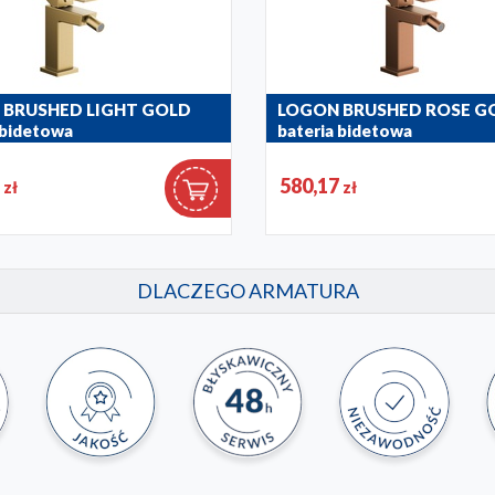
 BRUSHED LIGHT GOLD
LOGON BRUSHED ROSE G
 bidetowa
bateria bidetowa
39
5137-015-34
7
580,17
zł
zł
DLACZEGO ARMATURA