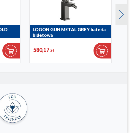
OLD
LOGON GUN METAL GREY bateria
MOZ
bidetowa
5037-
5137-015-61
580,17
564
zł