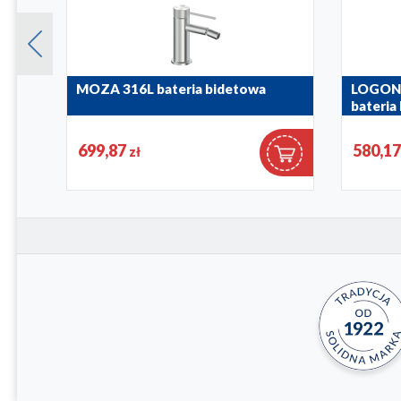
wa
MOZA 316L bateria bidetowa
LOGON
bateria
5047-013-22
5137-015-
699,87
580,1
zł