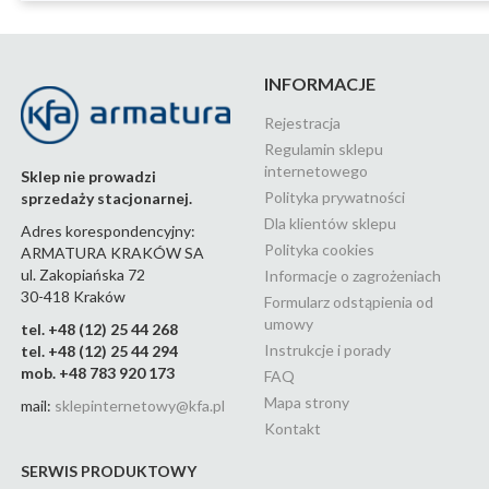
INFORMACJE
Rejestracja
Regulamin sklepu
internetowego
Sklep nie prowadzi
Polityka prywatności
sprzedaży stacjonarnej.
Dla klientów sklepu
Adres korespondencyjny:
Polityka cookies
ARMATURA KRAKÓW SA
ul. Zakopiańska 72
Informacje o zagrożeniach
30-418 Kraków
Formularz odstąpienia od
umowy
tel. +48 (12) 25 44 268
Instrukcje i porady
tel. +48 (12) 25 44 294
mob. +48 783 920 173
FAQ
Mapa strony
mail:
sklepinternetowy@kfa.pl
Kontakt
SERWIS PRODUKTOWY