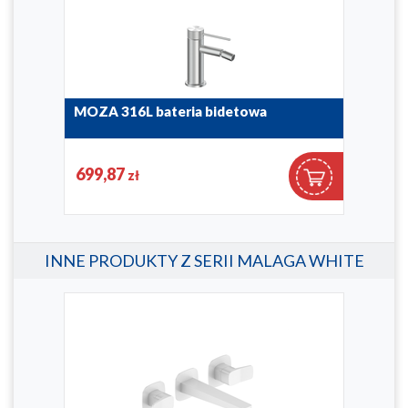
MOZA 316L bateria bidetowa
MAL
3-o
5047-013-22
4529
699,87
96
zł
INNE PRODUKTY Z SERII MALAGA WHITE