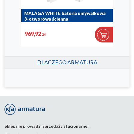
MALAGA WHITE bateria umywalkowa
MAL
3-otworowa ścienna
3-o
4529-821-44
4522
969,92
1 1
zł
DLACZEGO ARMATURA
Sklep nie prowadzi sprzedaży stacjonarnej.