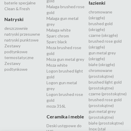
gold
łazienki
baterie specjalne
Malaga brushed rose
Clean & Fresh
chromowane
gold
(okrągłe)
Malaga gun metal
Natryski
brushed gold
grey
deszczownie
(okrągłe)
Malaga white
natryski przesuwne
czarne (okrągłe)
Sparc chrom
natryski punktowe
brushed rose gold
Sparc black
Zestawy
(okrągłe)
Moza brushed rose
podtynkowe
gun metal grey
gold
termostatyczne
(okrągłe)
Moza gun metal grey
Zestawy
białe (okrągłe)
Moza white
podtynkowe
chromowane
Logon brushed light
(prostokątne)
gold
brushed light gold
Logon gun metal
(prostokątne)
grey
czarne (prostokątne)
Logon brushed rose
brushed rose gold
gold
(prostokątne)
moza 316L
gun metal grey
Ceramika i meble
(prostokątne)
białe (prostokątne)
Deski ustępowe do
Inox (stal