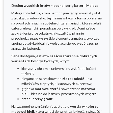
Design wysokich lotów – poznaj serię baterii Malaga
Malaga to kolekcja, która harmonijnie łączy wyrazisty styl
z troską o środowisko. Jej minimalistyczna forma opiera się
na prostych liniach i subtelnych załamaniach, które nadają
całości elegancki i ponadczasowy wygląd. Dominujące
zaokrąglenia prostokątnych kształtów płynnie
przechodzą przez wszystkie elementy armatury, tworząc
spójną estetykę idealnie wpisującą się we współczesne
aranżacje łazienek.
Seria dostępna jest aż w
sześciu starannie dobranych
wariantach kolorystycznych
, w tym:
klasyczny
chrom
– uniwersalny wybór do każdej
łazienki,
eleganckie szczotkowane
złoto
i
miedź
– dla
miłośników ciepłych, luksusowych akcentów,
głęboka
matowa czerń
i nowoczesna
matowa
biel
– idealne do jasnych, przestronnych wnętrz,
oraz subtelny
grafit
Na szczególne wyróżnienie zasługuje
wersja w kolorze
matowej bieli
, która wnosi do wnętrza lekkość, świeżość i