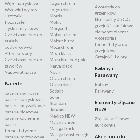
Węże natryskowe
Logon chrom
Akcesoria do
Wylewki i wyloty
Logon black
grzejników
Uszczelki
Morris
filtr skośny do C.O
Pozostałe
Mohit
grzejniki aluminiowe
Dyski natryskowe
Morganit
elementy złączne
Części zamienne do
Mokait chrom
Akcesoria i
stelaży
Mokait black
termostatyka do
podtynkowych
Moza chrom
grzejników
Filtry do wody
Moza black
Grzejniki - kolory
Części zamienne do
Moza brushed gold
zaworów
Narva black
Kabiny i
Napowietrzacze
Neon
Parawany
Otava chrom
Baterie
Otava black
Kabiny
Sodalit
Parawany
baterie wannowe
Selen
baterie natryskowe
Elementy złączne
Standard
baterie umywalkowe
NEW
Tanzanit
baterie bidetowe
Medico NEW
baterie kuchenne
Złączki zaciskowe
Malaga chrom
baterie
eurokonus
Malaga black
termostatyczne
Malaga brushed light
Akcesoria do
baterie podtynkowe