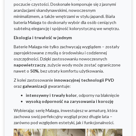
poczucie czystości. Doskonale komponuje się z jasnymi
aranżacjami skandynawskimi, nowoczesnym
minimalizmem, a także wnętrzami w stylu japandi. Biała
bateria Malaga to doskonały wybór dla osób ceniących
subtelną elegancję i spójność kolorystyczną we wnętrzu.
Ekologia i trwałość w jednym
Baterie Malaga nie tylko zachwycają wyglądem – zostały
zaprojektowane z myślą o środowisku i codziennej
oszczędności. Dzięki zastosowaniu nowoczesnych
napowietrzaczy
, zużycie wody może zostać ograniczone
nawet o
50%
, bez utraty komfortu użytkowania.
Z kolei zastosowanie
innowacyjnej technologii PVD
oraz
galwanizacji
gwarantuje:
intensywny i trwały kolor
, odporny na blaknięcie
wysoką odporność na zarysowania i korozję
Wybierając serię Malaga, inwestujesz w armaturę, która
zachowa swój perfekcyjny wygląd przez długie lata –
zarówno pod względem estetyki, jak i funkcjonalności.