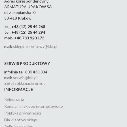
Adres korespondencyjny:
ARMATURA KRAKÓW SA
ul. Zakopiańska 72
30-418 Kraków
tel. +48 (12) 25 44 268
tel. +48 (12) 25 44 294
mob. +48 783 920 173
mail:
sklepinternetowy@kfa.pl
SERWIS PRODUKTOWY
infolinia tel. 800 433 334
mail:
serwis@kfa.p
l
Zgłoś reklamacje online
INFORMACJE
Rejestracja
Regulamin sklepu internetowego
Polityka prywatności
Dla klientów sklepu
Polityka cookies