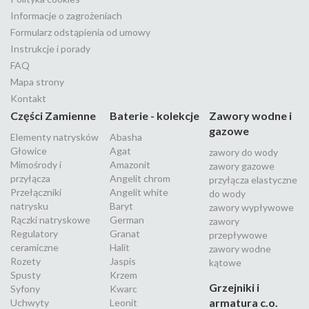
Informacje o zagrożeniach
Formularz odstąpienia od umowy
Instrukcje i porady
FAQ
Mapa strony
Kontakt
Części Zamienne
Baterie - kolekcje
Zawory wodne i
gazowe
Elementy natrysków
Abasha
Głowice
Agat
zawory do wody
Mimośrody i
Amazonit
zawory gazowe
przyłącza
Angelit chrom
przyłącza elastyczne
Przełączniki
Angelit white
do wody
natrysku
Baryt
zawory wypływowe
Rączki natryskowe
German
zawory
Regulatory
Granat
przepływowe
ceramiczne
Halit
zawory wodne
Rozety
Jaspis
kątowe
Spusty
Krzem
Grzejniki i
Syfony
Kwarc
armatura c.o.
Uchwyty
Leonit