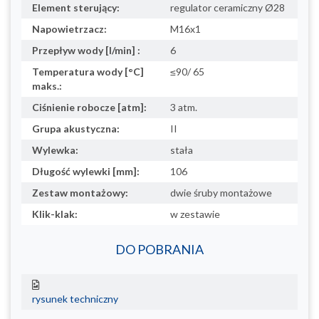
Element sterujący:
regulator ceramiczny Ø28
Napowietrzacz:
M16x1
Przepływ wody [l/min] :
6
Temperatura wody [°C]
≤90/ 65
maks.:
Ciśnienie robocze [atm]:
3 atm.
Grupa akustyczna:
II
Wylewka:
stała
Długość wylewki [mm]:
106
Zestaw montażowy:
dwie śruby montażowe
Klik-klak:
w zestawie
DO POBRANIA
rysunek techniczny