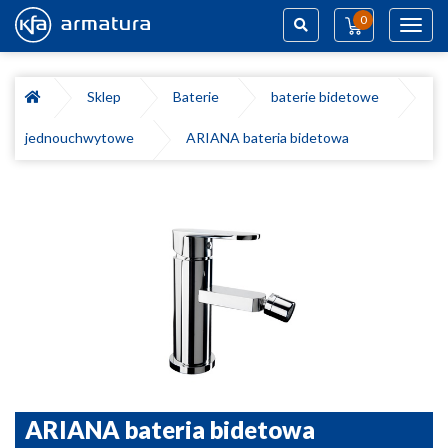
0
Toggl
navig
Szukaj
Sklep
Baterie
baterie bidetowe
jednouchwytowe
ARIANA bateria bidetowa
ARIANA bateria bidetowa