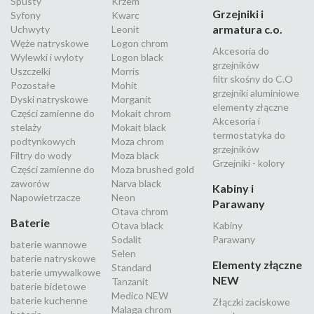
Spusty
Krzem
Grzejniki i
Syfony
Kwarc
armatura c.o.
Uchwyty
Leonit
Węże natryskowe
Logon chrom
Akcesoria do
Wylewki i wyloty
Logon black
grzejników
Uszczelki
Morris
filtr skośny do C.O
Pozostałe
Mohit
grzejniki aluminiowe
Dyski natryskowe
Morganit
elementy złączne
Części zamienne do
Mokait chrom
Akcesoria i
stelaży
Mokait black
termostatyka do
podtynkowych
Moza chrom
grzejników
Filtry do wody
Moza black
Grzejniki - kolory
Części zamienne do
Moza brushed gold
zaworów
Narva black
Kabiny i
Napowietrzacze
Neon
Parawany
Otava chrom
Baterie
Otava black
Kabiny
Sodalit
Parawany
baterie wannowe
Selen
baterie natryskowe
Elementy złączne
Standard
baterie umywalkowe
NEW
Tanzanit
baterie bidetowe
Medico NEW
baterie kuchenne
Złączki zaciskowe
Malaga chrom