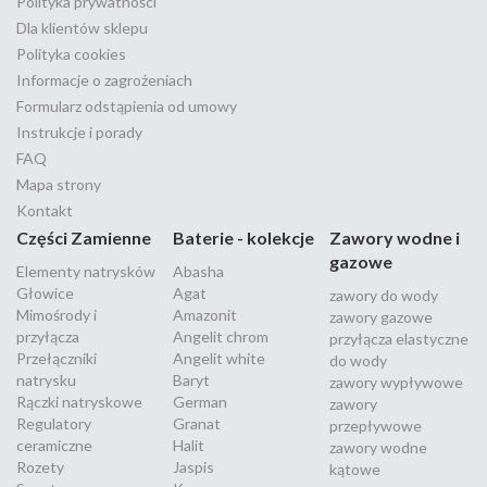
Polityka prywatności
Dla klientów sklepu
Polityka cookies
Informacje o zagrożeniach
Formularz odstąpienia od umowy
Instrukcje i porady
FAQ
Mapa strony
Kontakt
Części Zamienne
Baterie - kolekcje
Zawory wodne i
gazowe
Elementy natrysków
Abasha
Głowice
Agat
zawory do wody
Mimośrody i
Amazonit
zawory gazowe
przyłącza
Angelit chrom
przyłącza elastyczne
Przełączniki
Angelit white
do wody
natrysku
Baryt
zawory wypływowe
Rączki natryskowe
German
zawory
Regulatory
Granat
przepływowe
ceramiczne
Halit
zawory wodne
Rozety
Jaspis
kątowe