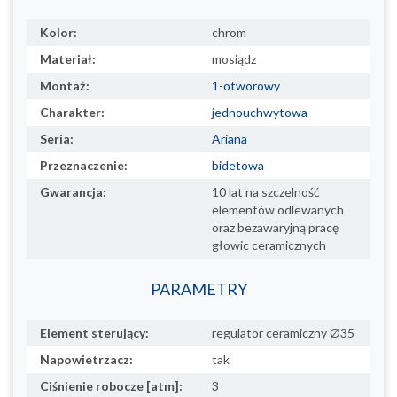
Kolor:
chrom
Materiał:
mosiądz
Montaż:
1-otworowy
Charakter:
jednouchwytowa
Seria:
Ariana
Przeznaczenie:
bidetowa
Gwarancja:
10 lat na szczelność
elementów odlewanych
oraz bezawaryjną pracę
głowic ceramicznych
PARAMETRY
Element sterujący:
regulator ceramiczny Ø35
Napowietrzacz:
tak
Ciśnienie robocze [atm]:
3