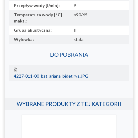
Przepływ wody [l/min]:
9
Temperatura wody [°C]
≤90/65
maks.:
Grupa akustyczna:
II
Wylewka:
stała
DO POBRANIA
4227-011-00_bat_ariana_bidet rys.JPG
WYBRANE PRODUKTY Z TEJ KATEGORII