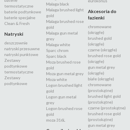
baterie
eurokonus
Malaga black
termostatyczne
Malaga brushed light
Akcesoria do
baterie podtynkowe
gold
łazienki
baterie specjalne
Malaga brushed rose
Clean & Fresh
chromowane
gold
(okrągłe)
Malaga gun metal
Natryski
brushed gold
grey
deszczownie
(okrągłe)
Malaga white
natryski przesuwne
czarne (okrągłe)
Sparc chrom
natryski punktowe
brushed rose gold
Sparc black
Zestawy
(okrągłe)
Moza brushed rose
podtynkowe
gun metal grey
gold
termostatyczne
(okrągłe)
Moza gun metal grey
Zestawy
białe (okrągłe)
Moza white
podtynkowe
chromowane
Logon brushed light
(prostokątne)
gold
brushed light gold
Logon gun metal
(prostokątne)
grey
czarne (prostokątne)
Logon brushed rose
brushed rose gold
gold
(prostokątne)
moza 316L
gun metal grey