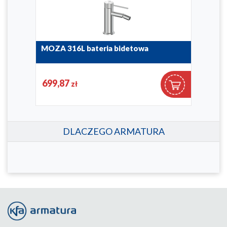
MOZA 316L bateria bidetowa
LOG
bid
5047-013-22
5137
699,87
58
zł
DLACZEGO ARMATURA