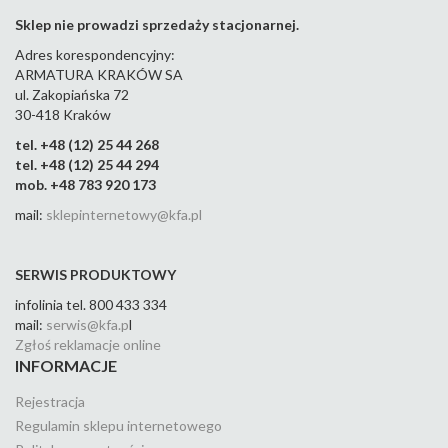
Sklep nie prowadzi sprzedaży stacjonarnej.
Adres korespondencyjny:
ARMATURA KRAKÓW SA
ul. Zakopiańska 72
30-418 Kraków
tel. +48 (12) 25 44 268
tel. +48 (12) 25 44 294
mob. +48 783 920 173
mail:
sklepinternetowy@kfa.pl
SERWIS PRODUKTOWY
infolinia tel. 800 433 334
mail:
serwis@kfa.p
l
Zgłoś reklamacje online
INFORMACJE
Rejestracja
Regulamin sklepu internetowego