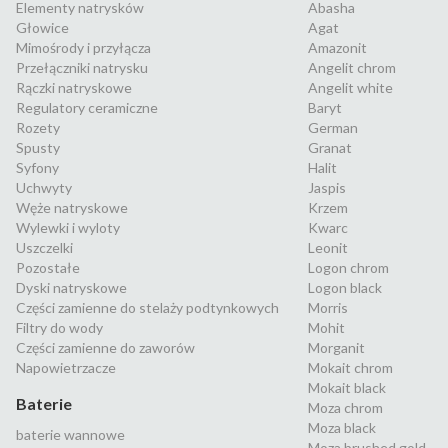
Elementy natrysków
Abasha
Głowice
Agat
Mimośrody i przyłącza
Amazonit
Przełączniki natrysku
Angelit chrom
Rączki natryskowe
Angelit white
Regulatory ceramiczne
Baryt
Rozety
German
Spusty
Granat
Syfony
Halit
Uchwyty
Jaspis
Węże natryskowe
Krzem
Wylewki i wyloty
Kwarc
Uszczelki
Leonit
Pozostałe
Logon chrom
Dyski natryskowe
Logon black
Części zamienne do stelaży podtynkowych
Morris
Filtry do wody
Mohit
Części zamienne do zaworów
Morganit
Napowietrzacze
Mokait chrom
Mokait black
Baterie
Moza chrom
Moza black
baterie wannowe
Moza brushed gold