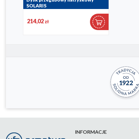
SOLARIS
842-351-00
214,02
zł
INFORMACJE