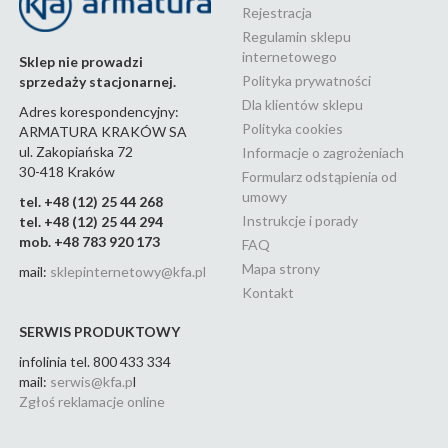
Rejestracja
Regulamin sklepu
internetowego
Sklep nie prowadzi
Polityka prywatności
sprzedaży stacjonarnej.
Dla klientów sklepu
Adres korespondencyjny:
Polityka cookies
ARMATURA KRAKÓW SA
ul. Zakopiańska 72
Informacje o zagrożeniach
30-418 Kraków
Formularz odstąpienia od
umowy
tel. +48 (12) 25 44 268
Instrukcje i porady
tel. +48 (12) 25 44 294
mob. +48 783 920 173
FAQ
Mapa strony
mail:
sklepinternetowy@kfa.pl
Kontakt
SERWIS PRODUKTOWY
infolinia tel. 800 433 334
mail:
serwis@kfa.p
l
Zgłoś reklamacje online