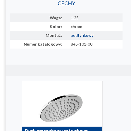
CECHY
Waga:
1.25
Kolor:
chrom
Montaż:
podtynkowy
Numer katalogowy:
845-101-00
Dysk przegubowy natryskowy