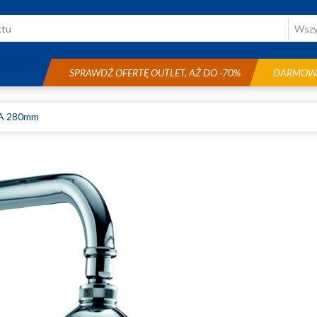
SPRAWDŹ OFERTĘ OUTLET, AŻ DO -70%
DARMOWA
 280mm