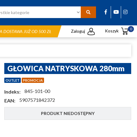
0
Koszyk
Zaloguj
 DOSTAWA JUŻ OD 500 ZŁ
GŁOWICA NATRYSKOWA 280mm
OUTLET
PROMOCJA
845-101-00
Indeks:
5907571842372
EAN:
PRODUKT NIEDOSTĘPNY