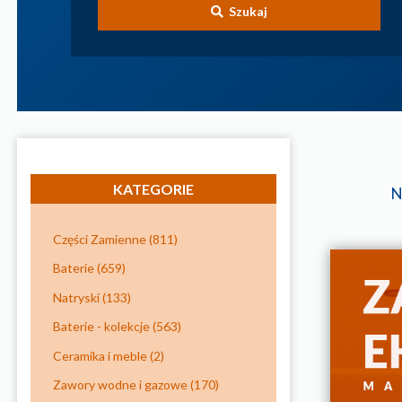
Szukaj
KATEGORIE
N
Części Zamienne
(811)
Baterie
(659)
Natryski
(133)
Baterie - kolekcje
(563)
Ceramika i meble
(2)
Zawory wodne i gazowe
(170)