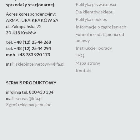
malaga black
(24)
Polityka prywatności
sprzedaży stacjonarnej.
malaga brushed gold
(24)
Dla klientów sklepu
Adres korespondencyjny:
Polityka cookies
ARMATURA KRAKÓW SA
malaga brushed rose gold
ul. Zakopiańska 72
Informacje o zagrożeniach
(22)
30-418 Kraków
Formularz odstąpienia od
malaga chrom
(23)
umowy
tel. +48 (12) 25 44 268
malaga gun metal grey
(22)
Instrukcje i porady
tel. +48 (12) 25 44 294
mob. +48 783 920 173
FAQ
malaga white
(15)
Mapa strony
mail:
sklepinternetowy@kfa.pl
medico new
(5)
Kontakt
mohit
(11)
SERWIS PRODUKTOWY
mokait
(3)
infolinia tel. 800 433 334
mail:
serwis@kfa.p
l
mokait black
(11)
Zgłoś reklamacje online
mokait chrom
(11)
morganit
(6)
morris
(13)
moza
(2)