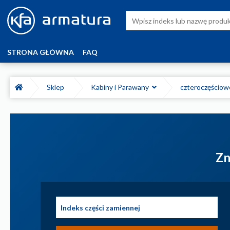
STRONA GŁÓWNA
FAQ
Sklep
Kabiny i Parawany
czteroczęścio
Zn