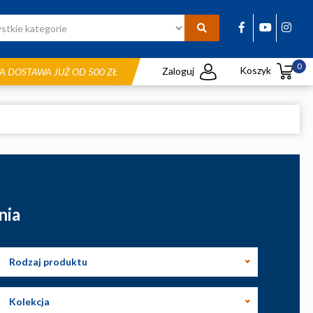
0
Koszyk
Zaloguj
 DOSTAWA JUŻ OD 500 ZŁ
nia
Rodzaj produktu
Kolekcja