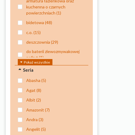
armatura łazienkowa oraz
kuchenna o czarnych
powierzchniach
(1)
bidetowa
(48)
c.o.
(15)
deszczownia
(29)
do baterii zlewozmywakowej
nefryt
(1)
Pokaż wszystkie
do czyszczenia powierzchni
Seria
szklanych, tj. szyby, kabiny,
lustra
(1)
abasha
(5)
do natrysków
(12)
agat
(8)
do natrysku kuchennego
(1)
albit
(2)
do natrysku kuchennego
amazonit
(7)
oraz baterii
andra
(3)
wielootworowych
wannowych
(1)
angelit
(5)