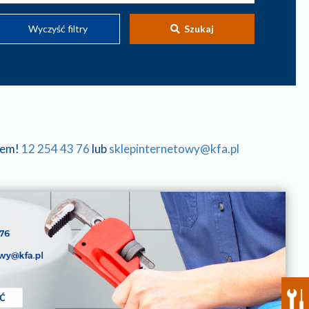
Wyczyść filtry
Szukaj
tem!
12 254 43 76
lub
sklepinternetowy@kfa.pl