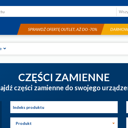
SPRAWDŹ OFERTĘ OUTLET, AŻ DO -70%
DARMOWA
we
CZĘŚCI ZAMIENNE
ajdź części zamienne do swojego urządze
Produkt