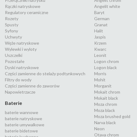
Przełączniki natrysku
Angelit chrom
Rączki natryskowe
Angelit white
Regulatory ceramiczne
Baryt
Rozety
German
Spusty
Granat
Syfony
Halit
Uchwyty
Jaspis
Węże natryskowe
Krzem
Wylewki i wyloty
Kwarc
Uszczelki
Leonit
Pozostałe
Logon chrom
Dyski natryskowe
Logon black
Części zamienne do stelaży podtynkowych
Morris
Filtry do wody
Mohit
Części zamienne do zaworów
Morganit
Napowietrzacze
Mokait chrom
Mokait black
Baterie
Moza chrom
Moza black
baterie wannowe
Moza brushed gold
baterie natryskowe
Narva black
baterie umywalkowe
Neon
baterie bidetowe
Otava chrom
baterie kuchenne