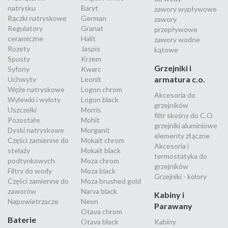
natrysku
Baryt
zawory wypływowe
Rączki natryskowe
German
zawory
Regulatory
Granat
przepływowe
ceramiczne
Halit
zawory wodne
Rozety
Jaspis
kątowe
Spusty
Krzem
Grzejniki i
Syfony
Kwarc
armatura c.o.
Uchwyty
Leonit
Węże natryskowe
Logon chrom
Akcesoria do
Wylewki i wyloty
Logon black
grzejników
Uszczelki
Morris
filtr skośny do C.O
Pozostałe
Mohit
grzejniki aluminiowe
Dyski natryskowe
Morganit
elementy złączne
Części zamienne do
Mokait chrom
Akcesoria i
stelaży
Mokait black
termostatyka do
podtynkowych
Moza chrom
grzejników
Filtry do wody
Moza black
Grzejniki - kolory
Części zamienne do
Moza brushed gold
zaworów
Narva black
Kabiny i
Napowietrzacze
Neon
Parawany
Otava chrom
Baterie
Otava black
Kabiny