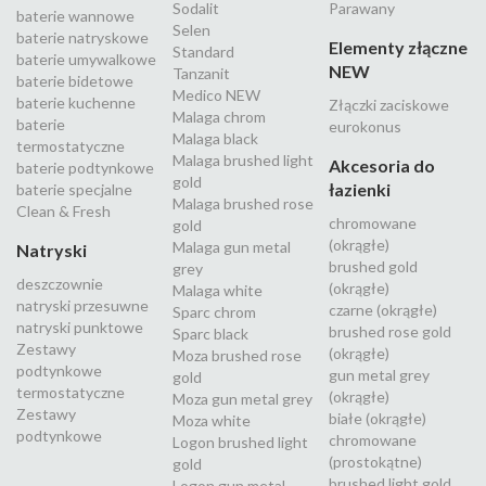
Sodalit
Parawany
baterie wannowe
Selen
baterie natryskowe
Elementy złączne
Standard
baterie umywalkowe
NEW
Tanzanit
baterie bidetowe
Medico NEW
baterie kuchenne
Złączki zaciskowe
Malaga chrom
baterie
eurokonus
Malaga black
termostatyczne
Malaga brushed light
Akcesoria do
baterie podtynkowe
gold
łazienki
baterie specjalne
Malaga brushed rose
Clean & Fresh
chromowane
gold
(okrągłe)
Malaga gun metal
Natryski
brushed gold
grey
deszczownie
(okrągłe)
Malaga white
natryski przesuwne
czarne (okrągłe)
Sparc chrom
natryski punktowe
brushed rose gold
Sparc black
Zestawy
(okrągłe)
Moza brushed rose
podtynkowe
gun metal grey
gold
termostatyczne
(okrągłe)
Moza gun metal grey
Zestawy
białe (okrągłe)
Moza white
podtynkowe
chromowane
Logon brushed light
(prostokątne)
gold
brushed light gold
Logon gun metal