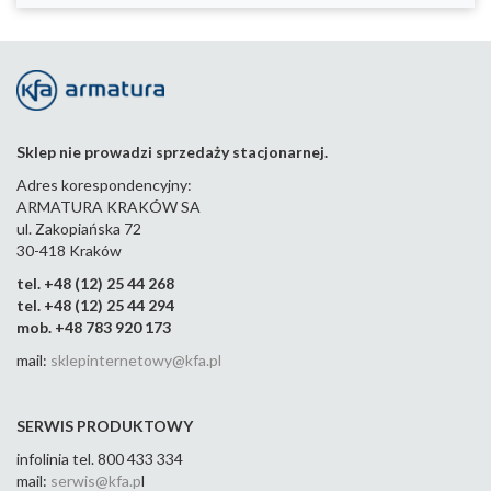
Sklep nie prowadzi sprzedaży stacjonarnej.
Adres korespondencyjny:
ARMATURA KRAKÓW SA
ul. Zakopiańska 72
30-418 Kraków
tel. +48 (12) 25 44 268
tel. +48 (12) 25 44 294
mob. +48 783 920 173
mail:
sklepinternetowy@kfa.pl
SERWIS PRODUKTOWY
infolinia tel. 800 433 334
mail:
serwis@kfa.p
l