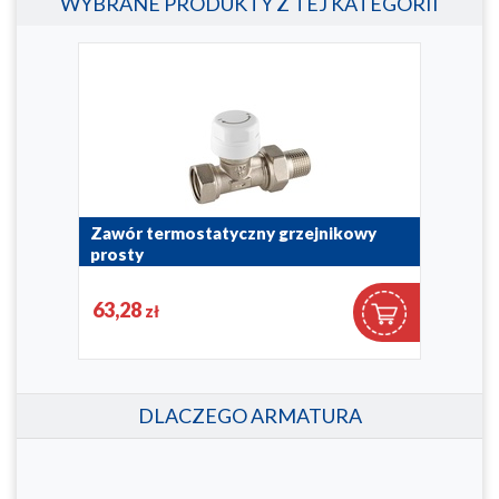
WYBRANE PRODUKTY Z TEJ KATEGORII
y,
Zawór termostatyczny grzejnikowy
Zaw
prosty
kąt
752-040-07
752-1
63,28
63
zł
DLACZEGO ARMATURA