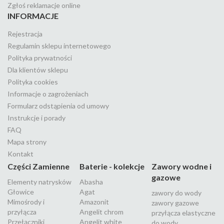
Zgłoś reklamacje online
INFORMACJE
Rejestracja
Regulamin sklepu internetowego
Polityka prywatności
Dla klientów sklepu
Polityka cookies
Informacje o zagrożeniach
Formularz odstąpienia od umowy
Instrukcje i porady
FAQ
Mapa strony
Kontakt
Części Zamienne
Baterie - kolekcje
Zawory wodne i
gazowe
Elementy natrysków
Abasha
Głowice
Agat
zawory do wody
Mimośrody i
Amazonit
zawory gazowe
przyłącza
Angelit chrom
przyłącza elastyczne
Przełączniki
Angelit white
do wody