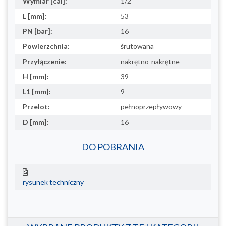
Wymiar [cal]:
1/2
L [mm]:
53
PN [bar]:
16
Powierzchnia:
śrutowana
Przyłączenie:
nakrętno-nakrętne
H [mm]:
39
L1 [mm]:
9
Przelot:
pełnoprzepływowy
D [mm]:
16
DO POBRANIA
rysunek techniczny