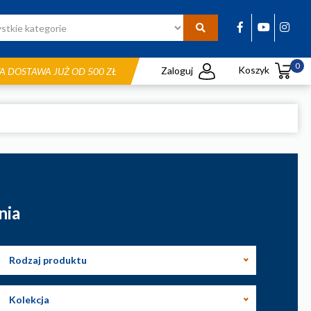
0
Koszyk
Zaloguj
 DOSTAWA JUŻ OD 500 ZŁ
nia
Rodzaj produktu
Kolekcja