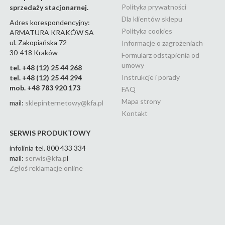
malaga black
(24)
Polityka prywatności
sprzedaży stacjonarnej.
malaga brushed gold
(24)
Dla klientów sklepu
Adres korespondencyjny:
Polityka cookies
ARMATURA KRAKÓW SA
malaga brushed rose gold
ul. Zakopiańska 72
Informacje o zagrożeniach
(22)
30-418 Kraków
Formularz odstąpienia od
malaga chrom
(23)
umowy
tel. +48 (12) 25 44 268
malaga gun metal grey
(22)
Instrukcje i porady
tel. +48 (12) 25 44 294
mob. +48 783 920 173
FAQ
malaga white
(15)
Mapa strony
mail:
sklepinternetowy@kfa.pl
medico new
(5)
Kontakt
mohit
(11)
SERWIS PRODUKTOWY
mokait
(3)
infolinia tel. 800 433 334
mail:
serwis@kfa.p
l
mokait black
(11)
Zgłoś reklamacje online
mokait chrom
(11)
morganit
(6)
morris
(13)
moza
(2)