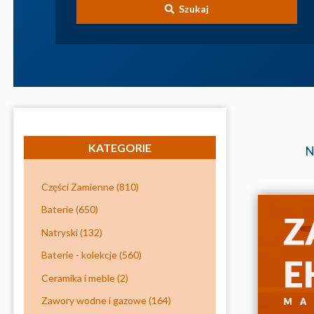
Szukaj
KATEGORIE
N
Części Zamienne
(810)
Baterie
(650)
Natryski
(132)
Baterie - kolekcje
(560)
Ceramika i meble
(2)
Zawory wodne i gazowe
(164)