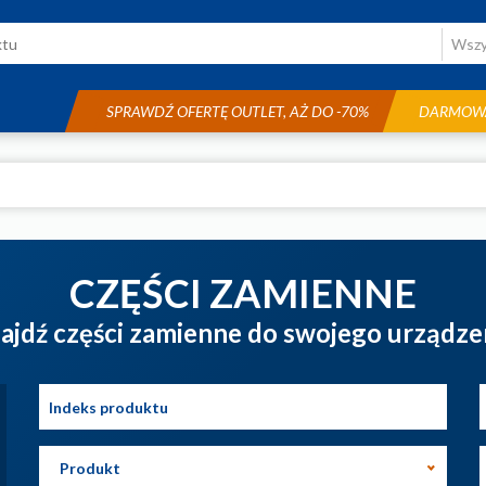
SPRAWDŹ OFERTĘ OUTLET, AŻ DO -70%
DARMOWA
CZĘŚCI ZAMIENNE
ajdź części zamienne do swojego urządze
Produkt