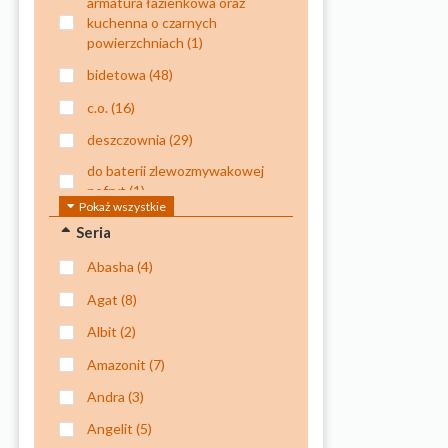
armatura łazienkowa oraz
kuchenna o czarnych
powierzchniach
(1)
bidetowa
(48)
c.o.
(16)
deszczownia
(29)
do baterii zlewozmywakowej
nefryt
(1)
Pokaż wszystkie
do czyszczenia powierzchni
Seria
szklanych, tj. szyby, kabiny,
lustra
(1)
abasha
(4)
do natrysków
(12)
agat
(8)
do natrysku kuchennego
(1)
albit
(2)
do natrysku kuchennego
amazonit
(7)
oraz baterii
andra
(3)
wielootworowych
wannowych
(1)
angelit
(5)