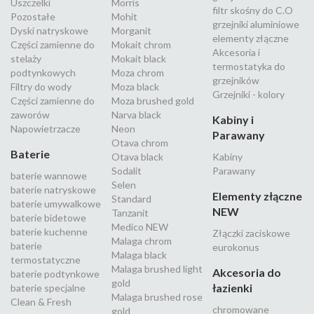
Uszczelki
Morris
filtr skośny do C.O
Pozostałe
Mohit
grzejniki aluminiowe
Dyski natryskowe
Morganit
elementy złączne
Części zamienne do
Mokait chrom
Akcesoria i
stelaży
Mokait black
termostatyka do
podtynkowych
Moza chrom
grzejników
Filtry do wody
Moza black
Grzejniki - kolory
Części zamienne do
Moza brushed gold
zaworów
Narva black
Kabiny i
Napowietrzacze
Neon
Parawany
Otava chrom
Baterie
Otava black
Kabiny
Sodalit
Parawany
baterie wannowe
Selen
baterie natryskowe
Elementy złączne
Standard
baterie umywalkowe
NEW
Tanzanit
baterie bidetowe
Medico NEW
baterie kuchenne
Złączki zaciskowe
Malaga chrom
baterie
eurokonus
Malaga black
termostatyczne
Malaga brushed light
Akcesoria do
baterie podtynkowe
gold
łazienki
baterie specjalne
Malaga brushed rose
Clean & Fresh
chromowane
gold