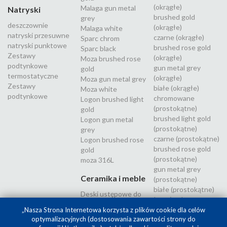
(okrągłe)
Malaga gun metal
Natryski
brushed gold
grey
deszczownie
(okrągłe)
Malaga white
natryski przesuwne
czarne (okrągłe)
Sparc chrom
natryski punktowe
brushed rose gold
Sparc black
Zestawy
(okrągłe)
Moza brushed rose
podtynkowe
gun metal grey
gold
termostatyczne
(okrągłe)
Moza gun metal grey
Zestawy
białe (okrągłe)
Moza white
podtynkowe
chromowane
Logon brushed light
(prostokątne)
gold
brushed light gold
Logon gun metal
(prostokątne)
grey
czarne (prostokątne)
Logon brushed rose
brushed rose gold
gold
(prostokątne)
moza 316L
gun metal grey
Ceramika i meble
(prostokątne)
białe (prostokątne)
Deski ustępowe do
Inox (stal
WC
nierdzewna 316L)
„Nasza Strona Internetowa korzysta z plików cookie dla celów
optymalizacyjnych (dostosowania zawartości strony do