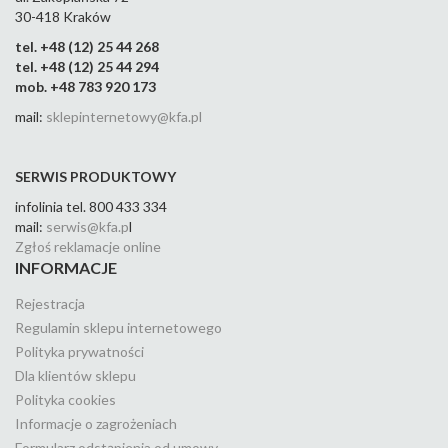
30-418 Kraków
tel. +48 (12) 25 44 268
tel. +48 (12) 25 44 294
mob. +48 783 920 173
mail:
sklepinternetowy@kfa.pl
SERWIS PRODUKTOWY
infolinia tel. 800 433 334
mail:
serwis@kfa.p
l
Zgłoś reklamacje online
INFORMACJE
Rejestracja
Regulamin sklepu internetowego
Polityka prywatności
Dla klientów sklepu
Polityka cookies
Informacje o zagrożeniach
Formularz odstąpienia od umowy