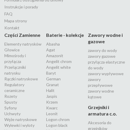
Instrukcje i porady
FAQ
Mapa strony
Kontakt
Części Zamienne
Baterie - kolekcje
Zawory wodne i
gazowe
Elementy natrysków
Abasha
Głowice
Agat
zawory do wody
Mimośrody i
Amazonit
zawory gazowe
przyłącza
Angelit chrom
przyłącza elastyczne
Przełączniki
Angelit white
do wody
natrysku
Baryt
zawory wypływowe
Rączki natryskowe
German
zawory
Regulatory
Granat
przepływowe
ceramiczne
Halit
zawory wodne
Rozety
Jaspis
kątowe
Spusty
Krzem
Grzejniki i
Syfony
Kwarc
armatura c.o.
Uchwyty
Leonit
Węże natryskowe
Logon chrom
Akcesoria do
Wylewki i wyloty
Logon black
grzejników