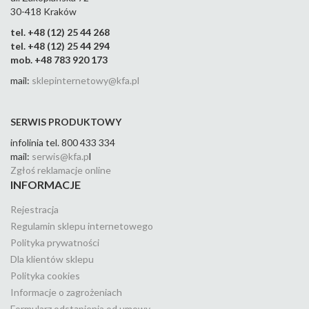
30-418 Kraków
tel. +48 (12) 25 44 268
tel. +48 (12) 25 44 294
mob. +48 783 920 173
mail:
sklepinternetowy@kfa.pl
SERWIS PRODUKTOWY
infolinia tel. 800 433 334
mail:
serwis@kfa.p
l
Zgłoś reklamacje online
INFORMACJE
Rejestracja
Regulamin sklepu internetowego
Polityka prywatności
Dla klientów sklepu
Polityka cookies
Informacje o zagrożeniach
Formularz odstąpienia od umowy