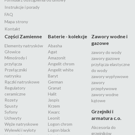
Instrukcje i porady
FAQ
Mapa strony
Kontakt
Części Zamienne
Baterie - kolekcje
Zawory wodne i
gazowe
Elementy natrysków
Abasha
Głowice
Agat
zawory do wody
Mimośrody i
Amazonit
zawory gazowe
przyłącza
Angelit chrom
przyłącza elastyczne
Przełączniki
Angelit white
do wody
natrysku
Baryt
zawory wypływowe
Rączki natryskowe
German
zawory
Regulatory
Granat
przepływowe
ceramiczne
Halit
zawory wodne
Rozety
Jaspis
kątowe
Spusty
Krzem
Grzejniki i
Syfony
Kwarc
armatura c.o.
Uchwyty
Leonit
Węże natryskowe
Logon chrom
Akcesoria do
Wylewki i wyloty
Logon black
grzejników