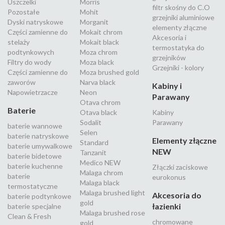
Uszczelki
Morris
filtr skośny do C.O
Pozostałe
Mohit
grzejniki aluminiowe
Dyski natryskowe
Morganit
elementy złączne
Części zamienne do
Mokait chrom
Akcesoria i
stelaży
Mokait black
termostatyka do
podtynkowych
Moza chrom
grzejników
Filtry do wody
Moza black
Grzejniki - kolory
Części zamienne do
Moza brushed gold
zaworów
Narva black
Kabiny i
Napowietrzacze
Neon
Parawany
Otava chrom
Baterie
Otava black
Kabiny
Sodalit
Parawany
baterie wannowe
Selen
baterie natryskowe
Elementy złączne
Standard
baterie umywalkowe
NEW
Tanzanit
baterie bidetowe
Medico NEW
baterie kuchenne
Złączki zaciskowe
Malaga chrom
baterie
eurokonus
Malaga black
termostatyczne
Malaga brushed light
Akcesoria do
baterie podtynkowe
gold
łazienki
baterie specjalne
Malaga brushed rose
Clean & Fresh
chromowane
gold