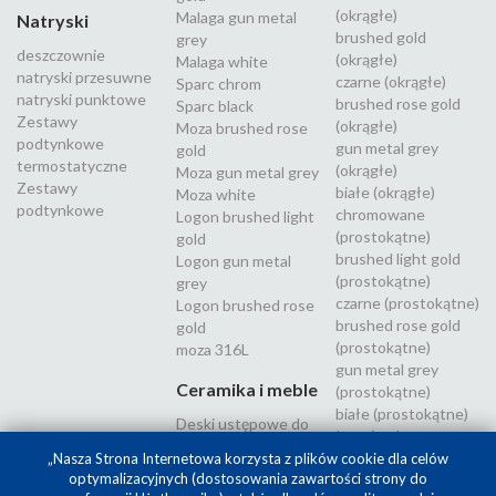
(okrągłe)
Malaga gun metal
Natryski
brushed gold
grey
deszczownie
(okrągłe)
Malaga white
natryski przesuwne
czarne (okrągłe)
Sparc chrom
natryski punktowe
brushed rose gold
Sparc black
Zestawy
(okrągłe)
Moza brushed rose
podtynkowe
gun metal grey
gold
termostatyczne
(okrągłe)
Moza gun metal grey
Zestawy
białe (okrągłe)
Moza white
podtynkowe
chromowane
Logon brushed light
(prostokątne)
gold
brushed light gold
Logon gun metal
(prostokątne)
grey
czarne (prostokątne)
Logon brushed rose
brushed rose gold
gold
(prostokątne)
moza 316L
gun metal grey
Ceramika i meble
(prostokątne)
białe (prostokątne)
Deski ustępowe do
Inox (stal
WC
nierdzewna 316L)
„Nasza Strona Internetowa korzysta z plików cookie dla celów
optymalizacyjnych (dostosowania zawartości strony do