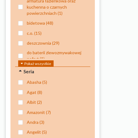
armatura łazienkowa oraz
kuchenna o czarnych
powierzchniach
(1)
bidetowa
(48)
c.o.
(15)
deszczownia
(29)
do baterii zlewozmywakowej
nefryt
(1)
Pokaż wszystkie
do czyszczenia powierzchni
Seria
szklanych, tj. szyby, kabiny,
lustra
(1)
abasha
(5)
do natrysków
(12)
agat
(8)
do natrysku kuchennego
(1)
albit
(2)
do natrysku kuchennego
amazonit
(7)
oraz baterii
andra
(3)
wielootworowych
wannowych
(1)
angelit
(5)