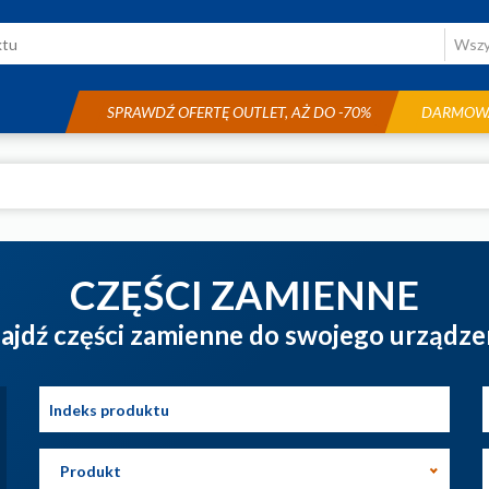
SPRAWDŹ OFERTĘ OUTLET, AŻ DO -70%
DARMOWA
CZĘŚCI ZAMIENNE
ajdź części zamienne do swojego urządze
Produkt