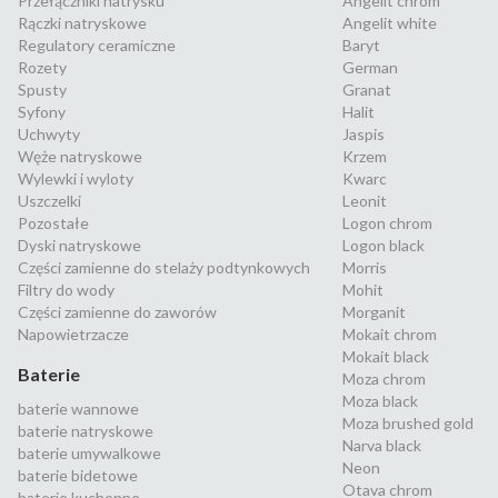
Przełączniki natrysku
Angelit chrom
Rączki natryskowe
Angelit white
Regulatory ceramiczne
Baryt
Rozety
German
Spusty
Granat
Syfony
Halit
Uchwyty
Jaspis
Węże natryskowe
Krzem
Wylewki i wyloty
Kwarc
Uszczelki
Leonit
Pozostałe
Logon chrom
Dyski natryskowe
Logon black
Części zamienne do stelaży podtynkowych
Morris
Filtry do wody
Mohit
Części zamienne do zaworów
Morganit
Napowietrzacze
Mokait chrom
Mokait black
Baterie
Moza chrom
Moza black
baterie wannowe
Moza brushed gold
baterie natryskowe
Narva black
baterie umywalkowe
Neon
baterie bidetowe
Otava chrom
baterie kuchenne