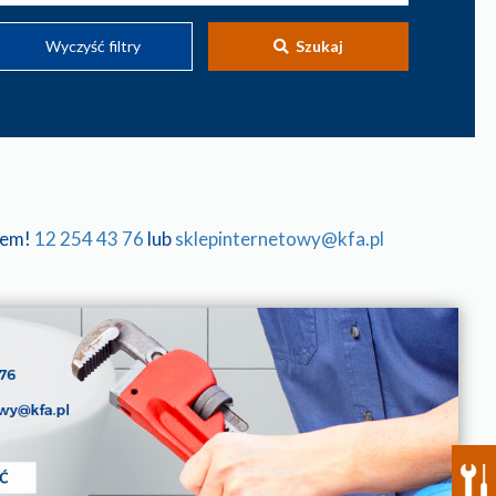
Wyczyść filtry
Szukaj
tem!
12 254 43 76
lub
sklepinternetowy@kfa.pl