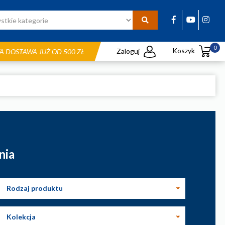
0
Koszyk
Zaloguj
 DOSTAWA JUŻ OD 500 ZŁ
nia
Rodzaj produktu
Kolekcja