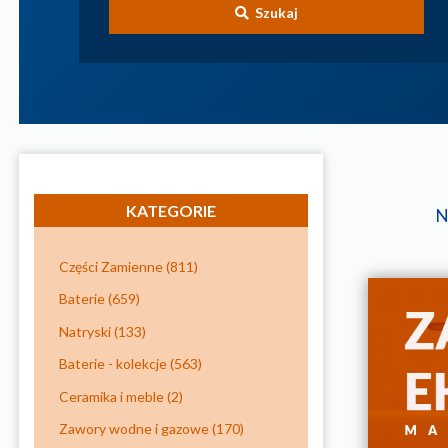
Szukaj
KATEGORIE
N
Części Zamienne
(811)
Baterie
(659)
Natryski
(133)
Baterie - kolekcje
(563)
Ceramika i meble
(2)
Zawory wodne i gazowe
(170)