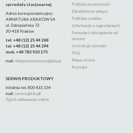
malaga black
(24)
Polityka prywatności
sprzedaży stacjonarnej.
malaga brushed gold
(24)
Dla klientów sklepu
Adres korespondencyjny:
Polityka cookies
ARMATURA KRAKÓW SA
malaga brushed rose gold
ul. Zakopiańska 72
Informacje o zagrożeniach
(22)
30-418 Kraków
Formularz odstąpienia od
malaga chrom
(23)
umowy
tel. +48 (12) 25 44 268
malaga gun metal grey
(22)
Instrukcje i porady
tel. +48 (12) 25 44 294
mob. +48 783 920 173
FAQ
malaga white
(15)
Mapa strony
mail:
sklepinternetowy@kfa.pl
medico new
(5)
Kontakt
mohit
(11)
SERWIS PRODUKTOWY
mokait
(3)
infolinia tel. 800 433 334
mail:
serwis@kfa.p
l
mokait black
(11)
Zgłoś reklamacje online
mokait chrom
(11)
morganit
(6)
morris
(13)
moza
(2)