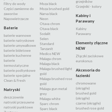
grzejników
Filtry do wody
Moza black
Grzejniki - kolory
Części zamienne do
Moza brushed gold
zaworów
Narva black
Kabiny i
Napowietrzacze
Neon
Parawany
Otava chrom
Baterie
Otava black
Kabiny
Sodalit
Parawany
baterie wannowe
Selen
baterie natryskowe
Elementy złączne
Standard
baterie umywalkowe
NEW
Tanzanit
baterie bidetowe
Medico NEW
baterie kuchenne
Złączki zaciskowe
Malaga chrom
baterie
eurokonus
Malaga black
termostatyczne
Malaga brushed light
Akcesoria do
baterie podtynkowe
gold
łazienki
baterie specjalne
Malaga brushed rose
Clean & Fresh
chromowane
gold
(okrągłe)
Malaga gun metal
Natryski
brushed gold
grey
deszczownie
(okrągłe)
Malaga white
natryski przesuwne
czarne (okrągłe)
Sparc chrom
natryski punktowe
brushed rose gold
Sparc black