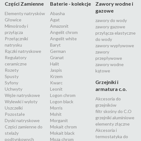
Części Zamienne
Baterie - kolekcje
Zawory wodne i
gazowe
Elementy natrysków
Abasha
Głowice
Agat
zawory do wody
Mimośrody i
Amazonit
zawory gazowe
przyłącza
Angelit chrom
przyłącza elastyczne
Przełączniki
Angelit white
do wody
natrysku
Baryt
zawory wypływowe
Rączki natryskowe
German
zawory
Regulatory
Granat
przepływowe
ceramiczne
Halit
zawory wodne
Rozety
Jaspis
kątowe
Spusty
Krzem
Grzejniki i
Syfony
Kwarc
armatura c.o.
Uchwyty
Leonit
Węże natryskowe
Logon chrom
Akcesoria do
Wylewki i wyloty
Logon black
grzejników
Uszczelki
Morris
filtr skośny do C.O
Pozostałe
Mohit
grzejniki aluminiowe
Dyski natryskowe
Morganit
elementy złączne
Części zamienne do
Mokait chrom
Akcesoria i
stelaży
Mokait black
termostatyka do
podtynkowych
Moza chrom