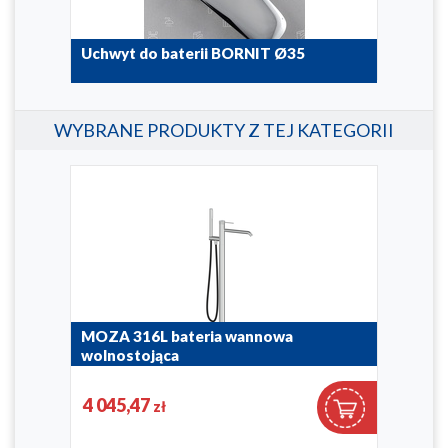
Uchwyt do baterii BORNIT Ø35
Prze
LEO
892-821-00
823-1
WYBRANE PRODUKTY Z TEJ KATEGORII
MOZA 316L bateria wannowa
LOG
wolnostojąca
wan
5045-510-22
5135
4 045,47
3 5
zł