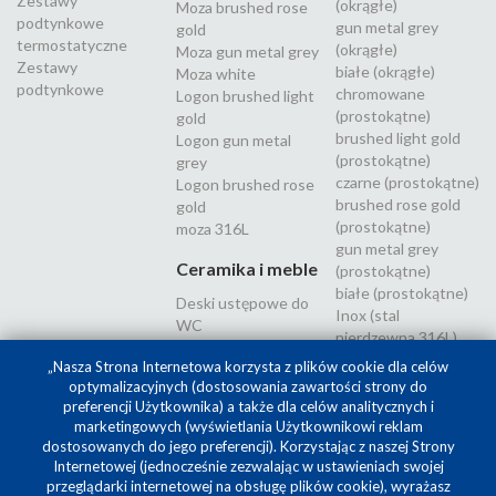
Zestawy
(okrągłe)
Moza brushed rose
podtynkowe
gun metal grey
gold
termostatyczne
(okrągłe)
Moza gun metal grey
Zestawy
białe (okrągłe)
Moza white
podtynkowe
chromowane
Logon brushed light
(prostokątne)
gold
brushed light gold
Logon gun metal
(prostokątne)
grey
czarne (prostokątne)
Logon brushed rose
brushed rose gold
gold
(prostokątne)
moza 316L
gun metal grey
Ceramika i meble
(prostokątne)
białe (prostokątne)
Deski ustępowe do
Inox (stal
WC
nierdzewna 316L)
„Nasza Strona Internetowa korzysta z plików cookie dla celów
optymalizacyjnych (dostosowania zawartości strony do
preferencji Użytkownika) a także dla celów analitycznych i
marketingowych (wyświetlania Użytkownikowi reklam
dostosowanych do jego preferencji). Korzystając z naszej Strony
Internetowej (jednocześnie zezwalając w ustawieniach swojej
przeglądarki internetowej na obsługę plików cookie), wyrażasz