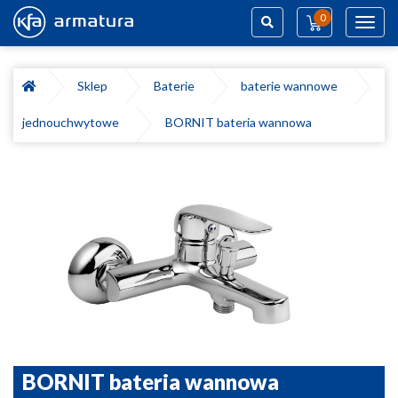
0
Toggl
navig
Szukaj
Sklep
Baterie
baterie wannowe
jednouchwytowe
BORNIT bateria wannowa
BORNIT bateria wannowa