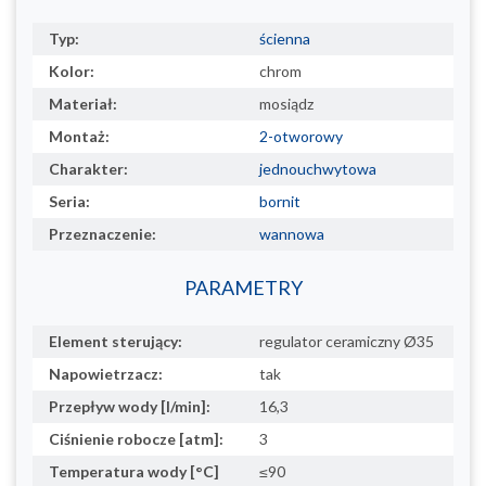
Typ:
ścienna
Kolor:
chrom
Materiał:
mosiądz
Montaż:
2-otworowy
Charakter:
jednouchwytowa
Seria:
bornit
Przeznaczenie:
wannowa
PARAMETRY
Element sterujący:
regulator ceramiczny Ø35
Napowietrzacz:
tak
Przepływ wody [l/min]:
16,3
Ciśnienie robocze [atm]:
3
Temperatura wody [°C]
≤90