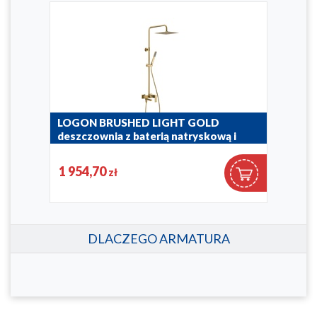
,
LOGON BRUSHED LIGHT GOLD
LO
deszczownia z baterią natryskową i
des
składaną wylewką wannową
skł
1 954,70
1 9
zł
5136-925-39
5136
DLACZEGO ARMATURA