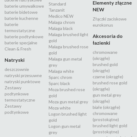
Elementy złączne
Standard
baterie umywalkowe
NEW
Tanzanit
baterie bidetowe
Medico NEW
baterie kuchenne
Złączki zaciskowe
Malaga chrom
baterie
eurokonus
Malaga black
termostatyczne
Malaga brushed light
Akcesoria do
baterie podtynkowe
gold
łazienki
baterie specjalne
Malaga brushed rose
Clean & Fresh
chromowane
gold
(okrągłe)
Malaga gun metal
Natryski
brushed gold
grey
deszczownie
(okrągłe)
Malaga white
natryski przesuwne
czarne (okrągłe)
Sparc chrom
natryski punktowe
brushed rose gold
Sparc black
Zestawy
(okrągłe)
Moza brushed rose
podtynkowe
gun metal grey
gold
termostatyczne
(okrągłe)
Moza gun metal grey
Zestawy
białe (okrągłe)
Moza white
podtynkowe
chromowane
Logon brushed light
(prostokątne)
gold
brushed light gold
Logon gun metal
(prostokątne)
grey