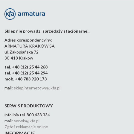
Sklep nie prowadzi sprzedaży stacjonarnej.
Adres korespondencyjny:
ARMATURA KRAKÓW SA
ul. Zakopiańska 72
30-418 Kraków
tel. +48 (12) 25 44 268
tel. +48 (12) 25 44 294
mob. +48 783 920 173
mail:
sklepinternetowy@kfa.pl
SERWIS PRODUKTOWY
infolinia tel. 800 433 334
mail:
serwis@kfa.p
l
Zgłoś reklamacje online
INFORMACJE