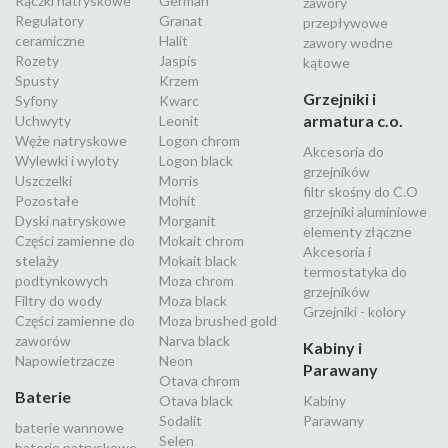
Rączki natryskowe
German
zawory
Regulatory
Granat
przepływowe
ceramiczne
Halit
zawory wodne
Rozety
Jaspis
kątowe
Spusty
Krzem
Grzejniki i
Syfony
Kwarc
armatura c.o.
Uchwyty
Leonit
Węże natryskowe
Logon chrom
Akcesoria do
Wylewki i wyloty
Logon black
grzejników
Uszczelki
Morris
filtr skośny do C.O
Pozostałe
Mohit
grzejniki aluminiowe
Dyski natryskowe
Morganit
elementy złączne
Części zamienne do
Mokait chrom
Akcesoria i
stelaży
Mokait black
termostatyka do
podtynkowych
Moza chrom
grzejników
Filtry do wody
Moza black
Grzejniki - kolory
Części zamienne do
Moza brushed gold
zaworów
Narva black
Kabiny i
Napowietrzacze
Neon
Parawany
Otava chrom
Baterie
Otava black
Kabiny
Sodalit
Parawany
baterie wannowe
Selen
baterie natryskowe