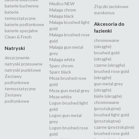
Medico NEW
baterie kuchenne
Złączki zaciskowe
Malaga chrom
baterie
eurokonus
Malaga black
termostatyczne
Malaga brushed light
Akcesoria do
baterie podtynkowe
gold
łazienki
baterie specjalne
Malaga brushed rose
Clean & Fresh
chromowane
gold
(okrągłe)
Malaga gun metal
Natryski
brushed gold
grey
deszczownie
(okrągłe)
Malaga white
natryski przesuwne
czarne (okrągłe)
Sparc chrom
natryski punktowe
brushed rose gold
Sparc black
Zestawy
(okrągłe)
Moza brushed rose
podtynkowe
gun metal grey
gold
termostatyczne
(okrągłe)
Moza gun metal grey
Zestawy
białe (okrągłe)
Moza white
podtynkowe
chromowane
Logon brushed light
(prostokątne)
gold
brushed light gold
Logon gun metal
(prostokątne)
grey
czarne (prostokątne)
Logon brushed rose
brushed rose gold
gold