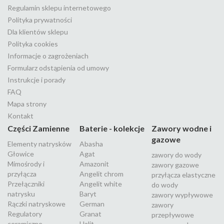
Regulamin sklepu internetowego
Polityka prywatności
Dla klientów sklepu
Polityka cookies
Informacje o zagrożeniach
Formularz odstąpienia od umowy
Instrukcje i porady
FAQ
Mapa strony
Kontakt
Części Zamienne
Baterie - kolekcje
Zawory wodne i
gazowe
Elementy natrysków
Abasha
Głowice
Agat
zawory do wody
Mimośrody i
Amazonit
zawory gazowe
przyłącza
Angelit chrom
przyłącza elastyczne
Przełączniki
Angelit white
do wody
natrysku
Baryt
zawory wypływowe
Rączki natryskowe
German
zawory
Regulatory
Granat
przepływowe
ceramiczne
Halit