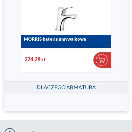
MORRIS bateria umywalkowa
MOR
nab
5242-815-00
5242
274,29
51
zł
DLACZEGO ARMATURA