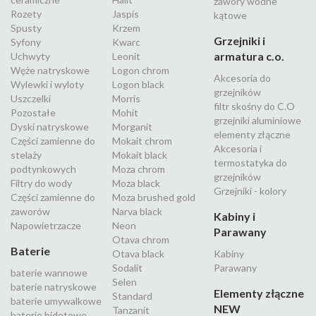
zawory wodne
Rozety
Jaspis
kątowe
Spusty
Krzem
Grzejniki i
Syfony
Kwarc
armatura c.o.
Uchwyty
Leonit
Węże natryskowe
Logon chrom
Akcesoria do
Wylewki i wyloty
Logon black
grzejników
Uszczelki
Morris
filtr skośny do C.O
Pozostałe
Mohit
grzejniki aluminiowe
Dyski natryskowe
Morganit
elementy złączne
Części zamienne do
Mokait chrom
Akcesoria i
stelaży
Mokait black
termostatyka do
podtynkowych
Moza chrom
grzejników
Filtry do wody
Moza black
Grzejniki - kolory
Części zamienne do
Moza brushed gold
zaworów
Narva black
Kabiny i
Napowietrzacze
Neon
Parawany
Otava chrom
Baterie
Otava black
Kabiny
Sodalit
Parawany
baterie wannowe
Selen
baterie natryskowe
Elementy złączne
Standard
baterie umywalkowe
NEW
Tanzanit
baterie bidetowe