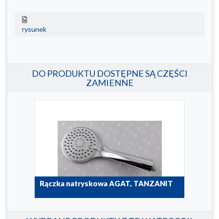
rysunek
DO PRODUKTU DOSTĘPNE SĄ CZĘŚCI
ZAMIENNE
y
Rączka natryskowa AGAT, TANZANIT
Uch
bat
842-061-00
845-0