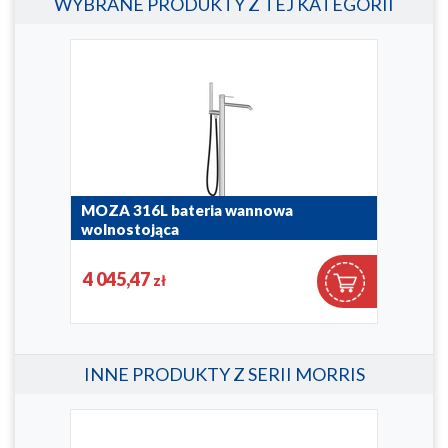
WYBRANE PRODUKTY Z TEJ KATEGORII
MOZA 316L bateria wannowa
LOG
wolnostojąca
des
skł
5045-510-22
4 045,47
1 9
zł
5136
INNE PRODUKTY Z SERII MORRIS