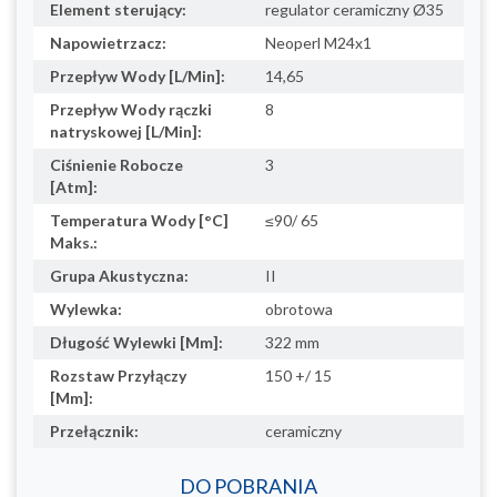
Element sterujący:
regulator ceramiczny Ø35
Napowietrzacz:
Neoperl M24x1
Przepływ Wody [L/Min]:
14,65
Przepływ Wody rączki
8
natryskowej [L/Min]:
Ciśnienie Robocze
3
[Atm]:
Temperatura Wody [°C]
≤90/ 65
Maks.:
Grupa Akustyczna:
II
Wylewka:
obrotowa
Długość Wylewki [Mm]:
322 mm
Rozstaw Przyłączy
150 +/ 15
[Mm]:
Przełącznik:
ceramiczny
DO POBRANIA