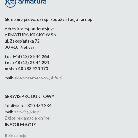
Sklep nie prowadzi sprzedaży stacjonarnej.
Adres korespondencyjny:
ARMATURA KRAKÓW SA
ul. Zakopiańska 72
30-418 Kraków
tel. +48 (12) 25 44 268
tel. +48 (12) 25 44 294
mob. +48 783 920 173
mail:
sklepinternetowy@kfa.pl
SERWIS PRODUKTOWY
infolinia tel. 800 433 334
mail:
serwis@kfa.p
l
Zgłoś reklamacje online
INFORMACJE
Rejestracja