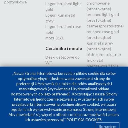
podtynkowe
chromowane
Logon brushed light
(prostokątne)
gold
brushed light gold
Logon gun metal
(prostokątne)
grey
czarne (prostokątne)
Logon brushed rose
brushed rose gold
gold
(prostokątne)
moza 316L
gun metal grey
Ceramika i meble
(prostokątne)
białe (prostokątne)
Deski ustępowe do
Inox (stal
WC
nierdzewna 316L)
„Nasza Strona Internetowa korzysta z plików cookie dla celów
optymalizacyjnych (dostosowania zawartości strony do
preferencji Użytkownika) a także dla celów analitycznych i
marketingowych (wyświetlania Użytkownikowi reklam
dostosowanych do jego preferencji). Korzystając z naszej Strony
Internetowej (jednocześnie zezwalając w ustawieniach swojej
przeglądarki internetowej na obsługę plików cookie), wyrażasz
zgodę na ich wykorzystywanie przez naszą Stronę Internetową.
Aby dowiedzieć się więcej o plikach cookie oraz możliwości zmiany
Projekt i realizacja
SilverCube
ich ustawień przeczytaj.”
POLITYKA COOKIES
.
Rozumiem