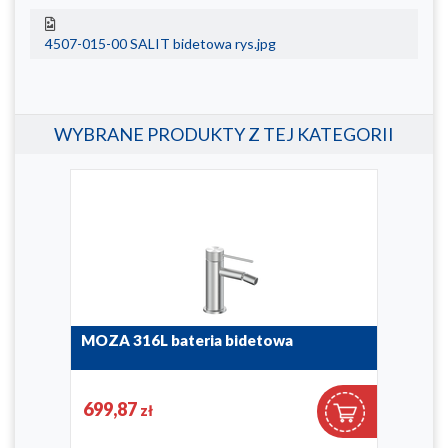
4507-015-00 SALIT bidetowa rys.jpg
WYBRANE PRODUKTY Z TEJ KATEGORII
MOZA 316L bateria bidetowa
LOG
bid
5047-013-22
5137
699,87
58
zł