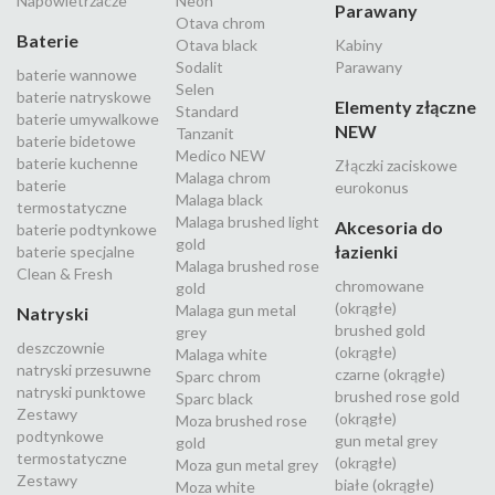
Napowietrzacze
Neon
Parawany
Otava chrom
Baterie
Otava black
Kabiny
Sodalit
Parawany
baterie wannowe
Selen
baterie natryskowe
Elementy złączne
Standard
baterie umywalkowe
NEW
Tanzanit
baterie bidetowe
Medico NEW
baterie kuchenne
Złączki zaciskowe
Malaga chrom
baterie
eurokonus
Malaga black
termostatyczne
Malaga brushed light
Akcesoria do
baterie podtynkowe
gold
łazienki
baterie specjalne
Malaga brushed rose
Clean & Fresh
chromowane
gold
(okrągłe)
Malaga gun metal
Natryski
brushed gold
grey
deszczownie
(okrągłe)
Malaga white
natryski przesuwne
czarne (okrągłe)
Sparc chrom
natryski punktowe
brushed rose gold
Sparc black
Zestawy
(okrągłe)
Moza brushed rose
podtynkowe
gun metal grey
gold
termostatyczne
(okrągłe)
Moza gun metal grey
Zestawy
białe (okrągłe)
Moza white