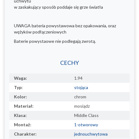
uchwytu
w zaskakujący sposób poddaje się grze światła
UWAGA bateria powystawowa bez opakowania, oraz
wężyków podłączeniowych
Baterie powystaowe nie podlegają zwrotą.
CECHY
Waga:
1.94
Typ:
stojąca
Kolor:
chrom
Materiał:
mosiądz
Klasa:
Middle Class
Montaż:
1-otworowy
Charakter:
jednouchwytowa