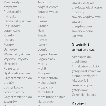
Mimośrody i
Amazonit
zawory gazowe
przyłącza
Angelit chrom
przyłącza elastyczne
Przełączniki
Angelit white
do wody
natrysku
Baryt
zawory wypływowe
Rączki natryskowe
German
zawory
Regulatory
Granat
przepływowe
ceramiczne
Halit
zawory wodne
Rozety
Jaspis
kątowe
Spusty
Krzem
Grzejniki i
Syfony
Kwarc
armatura c.o.
Uchwyty
Leonit
Węże natryskowe
Logon chrom
Akcesoria do
Wylewki i wyloty
Logon black
grzejników
Uszczelki
Morris
filtr skośny do C.O
Pozostałe
Mohit
grzejniki aluminiowe
Dyski natryskowe
Morganit
elementy złączne
Części zamienne do
Mokait chrom
Akcesoria i
stelaży
Mokait black
termostatyka do
podtynkowych
Moza chrom
grzejników
Filtry do wody
Moza black
Grzejniki - kolory
Części zamienne do
Moza brushed gold
zaworów
Narva black
Kabiny i