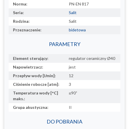
Norma:
PN-EN 817
Seria:
Salit
Rodzina:
Salit
Przeznaczenie:
bidetowa
PARAMETRY
Element sterujący:
regulator ceramiczny Ø40
Napowietrzacz:
jest
Przepływ wody [l/min]:
12
Ciśnienie robocze [atm]:
3
Temperatura wody [°C]
≤90˚
maks.:
Grupa akustyczna:
II
DO POBRANIA