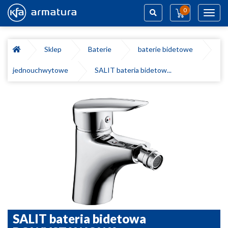
0
Toggl
navig
Szukaj
Sklep
Baterie
baterie bidetowe
jednouchwytowe
SALIT bateria bidetow...
SALIT bateria bidetowa