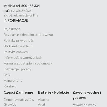
infolinia tel. 800 433 334
mail:
serwis@kfa.p
l
Zgłoś reklamacje online
INFORMACJE
Rejestracja
Regulamin sklepu internetowego
Polityka prywatności
Dla klientów sklepu
Polityka cookies
Informacje o zagrożeniach
Formularz odstąpienia od umowy
Instrukcje i porady
FAQ
Mapa strony
Kontakt
Części Zamienne
Baterie - kolekcje
Zawory wodne i
gazowe
Elementy natrysków
Abasha
Głowice
Agat
zawory do wody