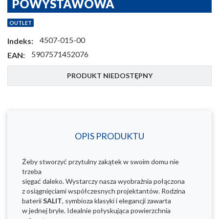
POWYSTAWOWA
OUTLET
4507-015-00
Indeks:
5907571452076
EAN:
PRODUKT NIEDOSTĘPNY
OPIS PRODUKTU
Żeby stworzyć przytulny zakątek w swoim domu nie
trzeba
sięgać daleko. Wystarczy nasza wyobraźnia połączona
z osiągnięciami współczesnych projektantów. Rodzina
baterii
SALIT
, symbioza klasyki i elegancji zawarta
w jednej bryle. Idealnie połyskująca powierzchnia