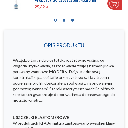
eparat do czyszczenia łazienki
,62
27,76
zł
zł
OPIS PRODUKTU
Wszędzie tam, gdzie estetyka jest równie ważna, co
wygoda użytkowania, zastosowanie znajdą harmonijkowe
parawany wannowe
MODERN
. Dzięki modułowej
konstrukcji, łączącej tafle przejrzystego szkła z trzema
odcieniami profili, doskonale współgrają z inspirowanymi
geometrią wannami. Szeroki asortyment modeli o różnych
rozmiarach gwarantuje dobór wariantu dopasowanego do
metrażu wnętrza.
USZCZELKI ELASTOMEROWE
W produktach KFA Armatura zastosowano wysokiej klasy