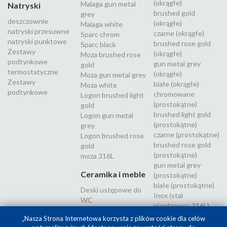
(okrągłe)
Malaga gun metal
Natryski
brushed gold
grey
deszczownie
(okrągłe)
Malaga white
natryski przesuwne
czarne (okrągłe)
Sparc chrom
natryski punktowe
brushed rose gold
Sparc black
Zestawy
(okrągłe)
Moza brushed rose
podtynkowe
gun metal grey
gold
termostatyczne
(okrągłe)
Moza gun metal grey
Zestawy
białe (okrągłe)
Moza white
podtynkowe
chromowane
Logon brushed light
(prostokątne)
gold
brushed light gold
Logon gun metal
(prostokątne)
grey
czarne (prostokątne)
Logon brushed rose
brushed rose gold
gold
(prostokątne)
moza 316L
gun metal grey
Ceramika i meble
(prostokątne)
białe (prostokątne)
Deski ustępowe do
Inox (stal
WC
nierdzewna 316L)
„Nasza Strona Internetowa korzysta z plików cookie dla celów