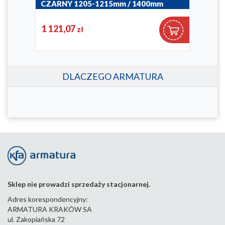
CZARNY 1205-1215mm / 1400mm
CZA
170-06942P
170-
1 121,07
86
zł
DLACZEGO ARMATURA
Sklep nie prowadzi sprzedaży stacjonarnej.
Adres korespondencyjny:
ARMATURA KRAKÓW SA
ul. Zakopiańska 72