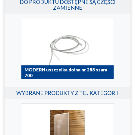
DO PRODUKTU DOSTĘPNE SĄ CZĘŚCI
ZAMIENNE
ła
MODERN uszczelka dolna nr 288 szara
MOD
700
135
051-007-2880700V
051-
WYBRANE PRODUKTY Z TEJ KATEGORII