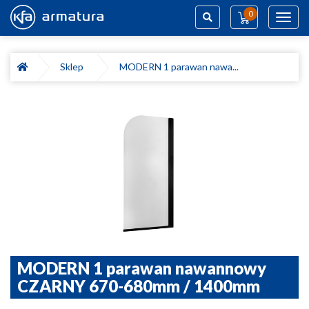
0
Toggl
navig
Szukaj
Sklep
MODERN 1 parawan nawa...
MODERN 1 parawan nawannowy
CZARNY 670-680mm / 1400mm