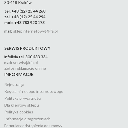
30-418 Kraków
tel. +48 (12) 25 44 268
tel. +48 (12) 25 44 294
mob. +48 783 920 173
mail:
sklepinternetowy@kfa.pl
SERWIS PRODUKTOWY
infolinia tel. 800 433 334
mail:
serwis@kfa.p
l
Zgłoś reklamacje online
INFORMACJE
Rejestracja
Regulamin sklepu internetowego
Polityka prywatności
Dla klientów sklepu
Polityka cookies
Informacje o zagrożeniach
Formularz odstąpienia od umowy