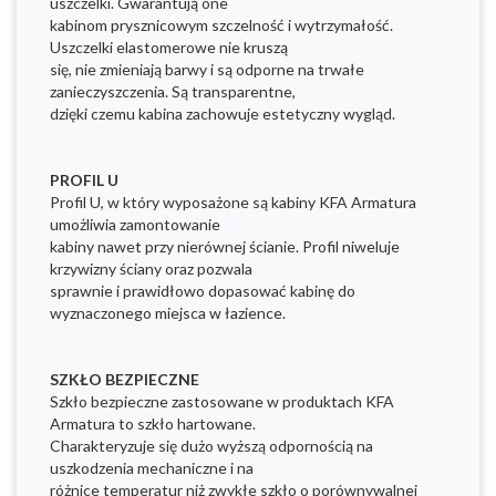
uszczelki. Gwarantują one
kabinom prysznicowym szczelność i wytrzymałość.
Uszczelki elastomerowe nie kruszą
się, nie zmieniają barwy i są odporne na trwałe
zanieczyszczenia. Są transparentne,
dzięki czemu kabina zachowuje estetyczny wygląd.
PROFIL U
Profil U, w który wyposażone są kabiny KFA Armatura
umożliwia zamontowanie
kabiny nawet przy nierównej ścianie. Profil niweluje
krzywizny ściany oraz pozwala
sprawnie i prawidłowo dopasować kabinę do
wyznaczonego miejsca w łazience.
SZKŁO BEZPIECZNE
Szkło bezpieczne zastosowane w produktach KFA
Armatura to szkło hartowane.
Charakteryzuje się dużo wyższą odpornością na
uszkodzenia mechaniczne i na
różnice temperatur niż zwykłe szkło o porównywalnej