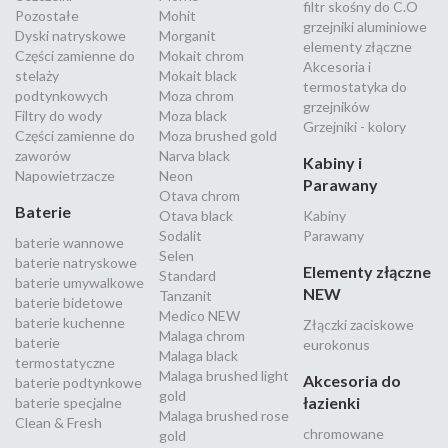
filtr skośny do C.O
Pozostałe
Mohit
grzejniki aluminiowe
Dyski natryskowe
Morganit
elementy złączne
Części zamienne do
Mokait chrom
Akcesoria i
stelaży
Mokait black
termostatyka do
podtynkowych
Moza chrom
grzejników
Filtry do wody
Moza black
Grzejniki - kolory
Części zamienne do
Moza brushed gold
zaworów
Narva black
Kabiny i
Napowietrzacze
Neon
Parawany
Otava chrom
Baterie
Otava black
Kabiny
Sodalit
Parawany
baterie wannowe
Selen
baterie natryskowe
Elementy złączne
Standard
baterie umywalkowe
NEW
Tanzanit
baterie bidetowe
Medico NEW
baterie kuchenne
Złączki zaciskowe
Malaga chrom
baterie
eurokonus
Malaga black
termostatyczne
Malaga brushed light
Akcesoria do
baterie podtynkowe
gold
łazienki
baterie specjalne
Malaga brushed rose
Clean & Fresh
chromowane
gold