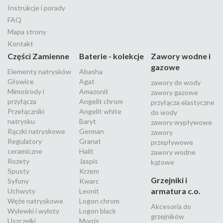
Instrukcje i porady
FAQ
Mapa strony
Kontakt
Części Zamienne
Baterie - kolekcje
Zawory wodne i
gazowe
Elementy natrysków
Abasha
Głowice
Agat
zawory do wody
Mimośrody i
Amazonit
zawory gazowe
przyłącza
Angelit chrom
przyłącza elastyczne
Przełączniki
Angelit white
do wody
natrysku
Baryt
zawory wypływowe
Rączki natryskowe
German
zawory
Regulatory
Granat
przepływowe
ceramiczne
Halit
zawory wodne
Rozety
Jaspis
kątowe
Spusty
Krzem
Grzejniki i
Syfony
Kwarc
armatura c.o.
Uchwyty
Leonit
Węże natryskowe
Logon chrom
Akcesoria do
Wylewki i wyloty
Logon black
grzejników
Uszczelki
Morris