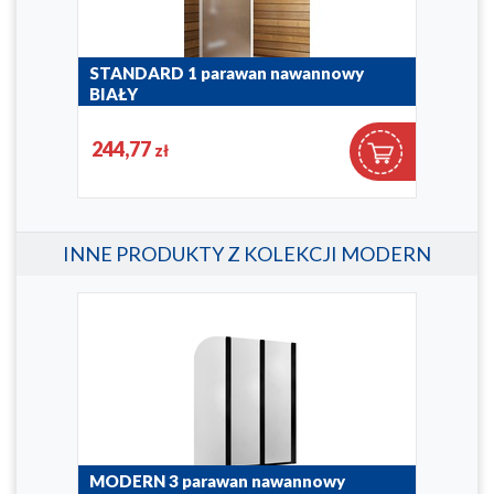
STANDARD 1 parawan nawannowy
STA
BIAŁY
BIA
170-04200P
170-
244,77
24
zł
INNE PRODUKTY Z KOLEKCJI MODERN
MODERN 3 parawan nawannowy
MOD