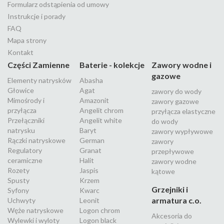
Formularz odstąpienia od umowy
Instrukcje i porady
FAQ
Mapa strony
Kontakt
Części Zamienne
Baterie - kolekcje
Zawory wodne i
gazowe
Elementy natrysków
Abasha
Głowice
Agat
zawory do wody
Mimośrody i
Amazonit
zawory gazowe
przyłącza
Angelit chrom
przyłącza elastyczne
Przełączniki
Angelit white
do wody
natrysku
Baryt
zawory wypływowe
Rączki natryskowe
German
zawory
Regulatory
Granat
przepływowe
ceramiczne
Halit
zawory wodne
Rozety
Jaspis
kątowe
Spusty
Krzem
Grzejniki i
Syfony
Kwarc
armatura c.o.
Uchwyty
Leonit
Węże natryskowe
Logon chrom
Akcesoria do
Wylewki i wyloty
Logon black