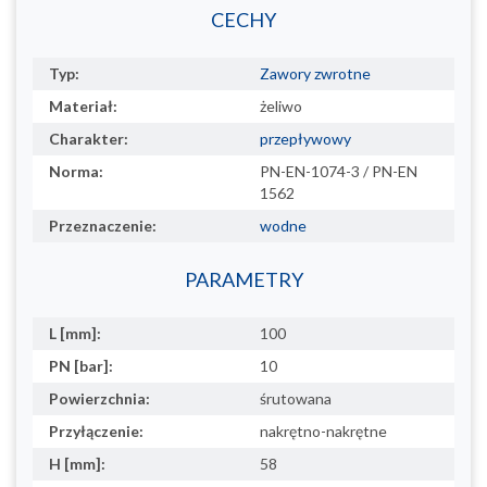
CECHY
Typ:
Zawory zwrotne
Materiał:
żeliwo
Charakter:
przepływowy
Norma:
PN-EN-1074-3 / PN-EN
1562
Przeznaczenie:
wodne
PARAMETRY
L [mm]:
100
PN [bar]:
10
Powierzchnia:
śrutowana
Przyłączenie:
nakrętno-nakrętne
H [mm]:
58