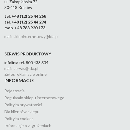
ul. Zakopiańska 72
30-418 Kraków
tel. +48 (12) 25 44 268
tel. +48 (12) 25 44 294
mob. +48 783 920 173
mail:
sklepinternetowy@kfa.pl
SERWIS PRODUKTOWY
infolinia tel. 800 433 334
mail:
serwis@kfa.p
l
Zgłoś reklamacje online
INFORMACJE
Rejestracja
Regulamin sklepu internetowego
Polityka prywatności
Dla klientów sklepu
Polityka cookies
Informacje o zagrożeniach