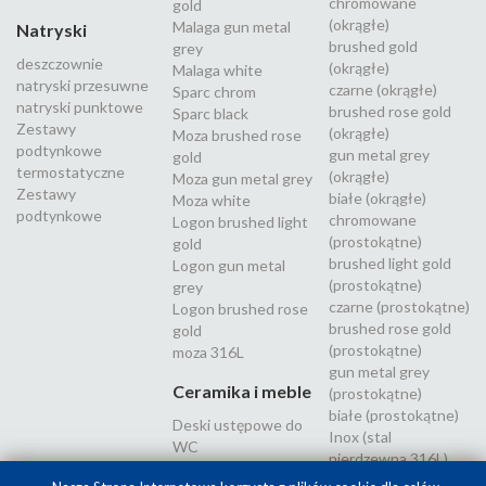
chromowane
gold
(okrągłe)
Malaga gun metal
Natryski
brushed gold
grey
deszczownie
(okrągłe)
Malaga white
natryski przesuwne
czarne (okrągłe)
Sparc chrom
natryski punktowe
brushed rose gold
Sparc black
Zestawy
(okrągłe)
Moza brushed rose
podtynkowe
gun metal grey
gold
termostatyczne
(okrągłe)
Moza gun metal grey
Zestawy
białe (okrągłe)
Moza white
podtynkowe
chromowane
Logon brushed light
(prostokątne)
gold
brushed light gold
Logon gun metal
(prostokątne)
grey
czarne (prostokątne)
Logon brushed rose
brushed rose gold
gold
(prostokątne)
moza 316L
gun metal grey
Ceramika i meble
(prostokątne)
białe (prostokątne)
Deski ustępowe do
Inox (stal
WC
nierdzewna 316L)