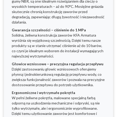
gumy NBR, są one idealnym rozwiązaniem dla cieczy o
wysokich temperaturach – aż do 90°C. Mosiężne gniazda
skutecznie chronią konstrukcję zaworów przed
degradacją, zapewniając długą żywotność i niezawodność
działania.
Gwarancja szczelności – ciśnienie do 1 MPa
Solidna, żeliwna konstrukcja zaworów KFA Armatura
wyróżnia się wyjątkową szczelnością. Dzięki temu nasze
produkty są w stanie utrzymać ciśnienie aż do 10 barów,
co czyni je idealnym wyborem do instalacji wymagających
najwyższej wytrzymałości.
Głowice wzniosowe – precyzyjna regulacja przepływu
Dzięki zastosowaniu głowic wzniosowych oferujemy
płynną i jednokierunkową regulację przepływu wody, co
zwiększa funkcjonalność zaworów i pozwala na precyzyjne
dostosowanie przepływu do potrzeb użytkownika.
Ergonomiczne i wytrzymałe pokrętła
W pełni żeliwne pokrętła, malowane specjalną farbą
odporną na uszkodzenia mechaniczne i odpryski, są nie
tylko wytrzymałe, ale i ergonomicznie wyprofilowane.
Dzięki temu użytkowanie zaworów jest komfortowe i