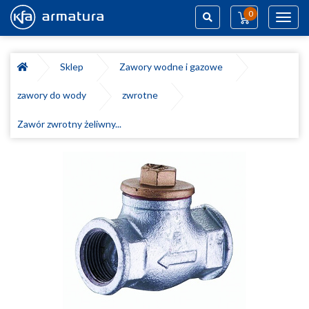
0
Toggl
navig
Szukaj
Sklep
Zawory wodne i gazowe
zawory do wody
zwrotne
Zawór zwrotny żeliwny...