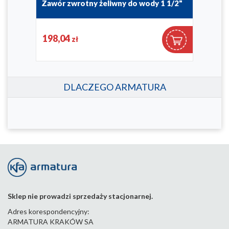
ym
Zawór zwrotny żeliwny do wody 1 1/2"
Zaw
192-010-40
192-0
198,04
28
zł
DLACZEGO ARMATURA
Sklep nie prowadzi sprzedaży stacjonarnej.
Adres korespondencyjny:
ARMATURA KRAKÓW SA