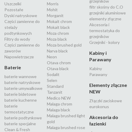
grzejników
Uszczelki
Morris
filtr skośny do C.O
Pozostałe
Mohit
grzejniki aluminiowe
Dyski natryskowe
Morganit
elementy złączne
Części zamienne do
Mokait chrom
Akcesoria i
stelaży
Mokait black
termostatyka do
podtynkowych
Moza chrom
grzejników
Filtry do wody
Moza black
Grzejniki - kolory
Części zamienne do
Moza brushed gold
zaworów
Narva black
Kabiny i
Napowietrzacze
Neon
Parawany
Otava chrom
Baterie
Otava black
Kabiny
Sodalit
Parawany
baterie wannowe
Selen
baterie natryskowe
Elementy złączne
Standard
baterie umywalkowe
NEW
Tanzanit
baterie bidetowe
Medico NEW
baterie kuchenne
Złączki zaciskowe
Malaga chrom
baterie
eurokonus
Malaga black
termostatyczne
Malaga brushed light
Akcesoria do
baterie podtynkowe
gold
łazienki
baterie specjalne
Malaga brushed rose
Clean & Fresh