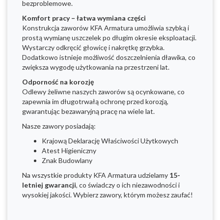
bezproblemowe.
Komfort pracy – łatwa wymiana części
Konstrukcja zaworów KFA Armatura umożliwia szybką i
prostą wymianę uszczelek po długim okresie eksploatacji.
Wystarczy odkręcić głowicę i nakrętkę grzybka.
Dodatkowo istnieje możliwość doszczelnienia dławika, co
zwiększa wygodę użytkowania na przestrzeni lat.
Odporność na korozję
Odlewy żeliwne naszych zaworów są ocynkowane, co
zapewnia im długotrwałą ochronę przed korozją,
gwarantując bezawaryjną pracę na wiele lat.
Nasze zawory posiadają:
Krajową Deklarację Właściwości Użytkowych
Atest Higieniczny
Znak Budowlany
Na wszystkie produkty KFA Armatura udzielamy
15-
letniej gwarancji
, co świadczy o ich niezawodności i
wysokiej jakości. Wybierz zawory, którym możesz zaufać!