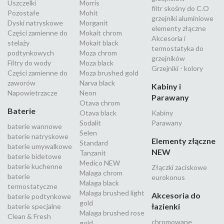
Uszczelki
Morris
filtr skośny do C.O
Pozostałe
Mohit
grzejniki aluminiowe
Dyski natryskowe
Morganit
elementy złączne
Części zamienne do
Mokait chrom
Akcesoria i
stelaży
Mokait black
termostatyka do
podtynkowych
Moza chrom
grzejników
Filtry do wody
Moza black
Grzejniki - kolory
Części zamienne do
Moza brushed gold
zaworów
Narva black
Kabiny i
Napowietrzacze
Neon
Parawany
Otava chrom
Baterie
Otava black
Kabiny
Sodalit
Parawany
baterie wannowe
Selen
baterie natryskowe
Elementy złączne
Standard
baterie umywalkowe
NEW
Tanzanit
baterie bidetowe
Medico NEW
baterie kuchenne
Złączki zaciskowe
Malaga chrom
baterie
eurokonus
Malaga black
termostatyczne
Malaga brushed light
Akcesoria do
baterie podtynkowe
gold
łazienki
baterie specjalne
Malaga brushed rose
Clean & Fresh
chromowane
gold