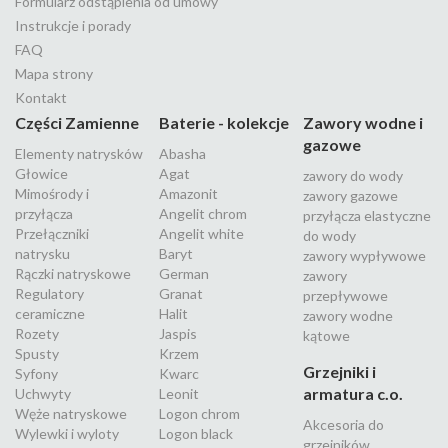
Formularz odstąpienia od umowy
Instrukcje i porady
FAQ
Mapa strony
Kontakt
Części Zamienne
Baterie - kolekcje
Zawory wodne i
gazowe
Elementy natrysków
Abasha
Głowice
Agat
zawory do wody
Mimośrody i
Amazonit
zawory gazowe
przyłącza
Angelit chrom
przyłącza elastyczne
Przełączniki
Angelit white
do wody
natrysku
Baryt
zawory wypływowe
Rączki natryskowe
German
zawory
Regulatory
Granat
przepływowe
ceramiczne
Halit
zawory wodne
Rozety
Jaspis
kątowe
Spusty
Krzem
Grzejniki i
Syfony
Kwarc
armatura c.o.
Uchwyty
Leonit
Węże natryskowe
Logon chrom
Akcesoria do
Wylewki i wyloty
Logon black
grzejników